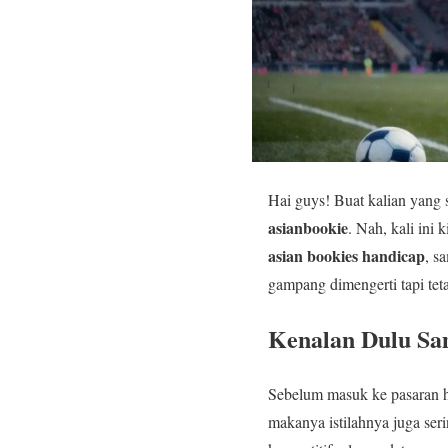
Hai guys! Buat kalian yang 
asianbookie
. Nah, kali ini 
asian bookies handicap
, s
gampang dimengerti tapi teta
Kenalan Dulu Sa
Sebelum masuk ke pasaran har
makanya istilahnya juga ser