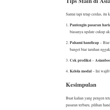
Tips Main di Asi
Santai tapi tetap cerdas, it
Pantengin pasaran hari
biasanya update cukup ak
Pahami handicap
– Biar
banget biar taruhan nggak
Cek prediksi
Asianboo
–
Kelola modal
– Ini wajib
Kesimpulan
Buat kalian yang pengen tet
pasaran terbaru, pilihan ha