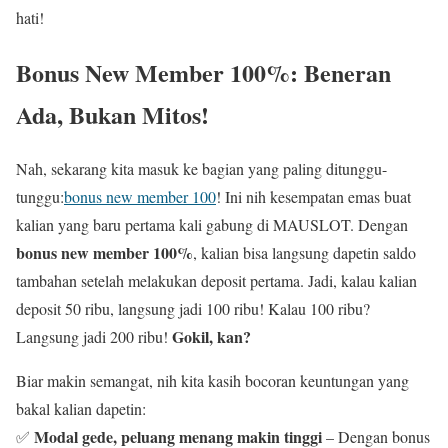
hati!
Bonus New Member 100%: Beneran
Ada, Bukan Mitos!
Nah, sekarang kita masuk ke bagian yang paling ditunggu-
tunggu:
bonus new member 100
! Ini nih kesempatan emas buat
kalian yang baru pertama kali gabung di MAUSLOT. Dengan
bonus new member 100%
, kalian bisa langsung dapetin saldo
tambahan setelah melakukan deposit pertama. Jadi, kalau kalian
deposit 50 ribu, langsung jadi 100 ribu! Kalau 100 ribu?
Gokil, kan?
Langsung jadi 200 ribu!
Biar makin semangat, nih kita kasih bocoran keuntungan yang
bakal kalian dapetin:
Modal gede, peluang menang makin tinggi
✅
– Dengan bonus