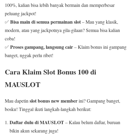
100%, kalian bisa lebih banyak bermain dan memperbesar
peluang jackpot!
Bisa main di semua permainan slot
✅
– Mau yang klasik,
modern, atau yang jackpotnya gila-gilaan? Semua bisa kalian
coba!
Proses gampang, langsung cair
✅
– Klaim bonus ini gampang
banget, nggak perlu ribet!
Cara Klaim Slot Bonus 100 di
MAUSLOT
slot bonus new member
Mau dapetin
ini? Gampang banget,
bosku! Tinggal ikuti langkah-langkah berikut:
Daftar dulu di MAUSLOT
– Kalau belum daftar, buruan
bikin akun sekarang juga!