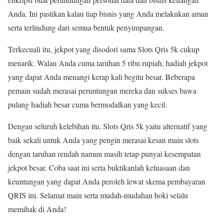
Anda. Ini pastikan kalau tiap bisnis yang Anda melakukan aman
serta terlindung dari semua bentuk penyimpangan.
Terkecuali itu, jekpot yang disodori sama Slots Qris 5k cukup
menarik. Walau Anda cuma taruhan 5 ribu rupiah, hadiah jekpot
yang dapat Anda menangi kerap kali begitu besar. Beberapa
pemain sudah merasai peruntungan mereka dan sukses bawa
pulang hadiah besar cuma bermodalkan yang kecil.
Dengan seluruh kelebihan itu, Slots Qris 5k yaitu alternatif yang
baik sekali untuk Anda yang pengin merasai kesan main slots
dengan taruhan rendah namun masih tetap punyai kesempatan
jekpot besar. Coba saat ini serta buktikanlah keluasaan dan
keuntungan yang dapat Anda peroleh lewat skema pembayaran
QRIS ini. Selamat main serta mudah-mudahan hoki selalu
memihak di Anda!