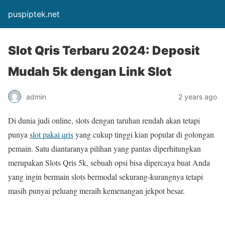
puspiptek.net
Slot Qris Terbaru 2024: Deposit
Mudah 5k dengan Link Slot
admin
2 years ago
Di dunia judi online, slots dengan taruhan rendah akan tetapi
punya
slot pakai qris
yang cukup tinggi kian popular di golongan
pemain. Satu diantaranya pilihan yang pantas diperhitungkan
merupakan Slots Qris 5k, sebuah opsi bisa dipercaya buat Anda
yang ingin bermain slots bermodal sekurang-kurangnya tetapi
masih punyai peluang meraih kemenangan jekpot besar.