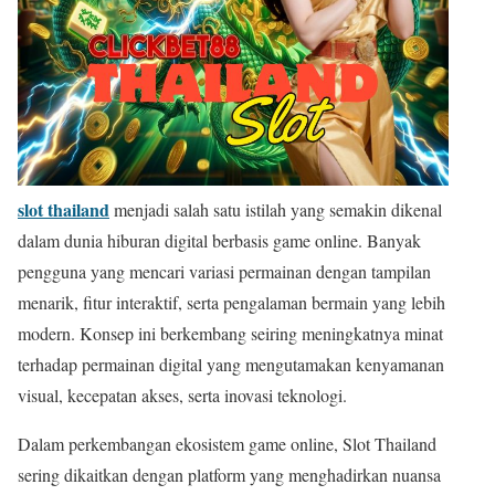
slot thailand
menjadi salah satu istilah yang semakin dikenal
dalam dunia hiburan digital berbasis game online. Banyak
pengguna yang mencari variasi permainan dengan tampilan
menarik, fitur interaktif, serta pengalaman bermain yang lebih
modern. Konsep ini berkembang seiring meningkatnya minat
terhadap permainan digital yang mengutamakan kenyamanan
visual, kecepatan akses, serta inovasi teknologi.
Dalam perkembangan ekosistem game online, Slot Thailand
sering dikaitkan dengan platform yang menghadirkan nuansa