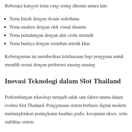
Beberapa kategori tema yang sering ditemui antara lain:
Tema klasik dengan desain sederhana
Tema modern dengan efek visual dinamis
Tema petualangan dengan alur cerita menarik
Tema budaya dengan sentuhan artistik khas
Keberagaman ini memberikan keleluasaan bagi pengguna untuk
memilih sesuai dengan preferensi masing-masing.
Inovasi Teknologi dalam Slot Thailand
Perkembangan teknologi menjadi salah satu faktor utama dalam
evolusi Slot Thailand. Penggunaan sistem berbasis digital modern
memungkinkan peningkatan kualitas grafis, kecepatan akses, serta
stabilitas sistem.