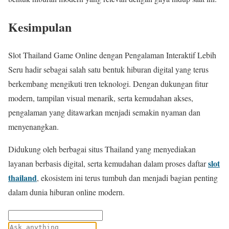
Kesimpulan
Slot Thailand Game Online dengan Pengalaman Interaktif Lebih
Seru hadir sebagai salah satu bentuk hiburan digital yang terus
berkembang mengikuti tren teknologi. Dengan dukungan fitur
modern, tampilan visual menarik, serta kemudahan akses,
pengalaman yang ditawarkan menjadi semakin nyaman dan
menyenangkan.
Didukung oleh berbagai situs Thailand yang menyediakan
slot
layanan berbasis digital, serta kemudahan dalam proses daftar
thailand
, ekosistem ini terus tumbuh dan menjadi bagian penting
dalam dunia hiburan online modern.