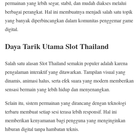
permainan yang lebih segar, stabil, dan mudah diakses melalui
berbagai perangkat. Hal ini membuatnya menjadi salah satu topik
yang banyak diperbincangkan dalam komunitas penggemar game
digital.
Daya Tarik Utama Slot Thailand
Salah satu alasan Slot Thailand semakin populer adalah karena
pengalaman interaktif yang ditawarkan. Tampilan visual yang
dinamis, animasi halus, serta efek suara yang modern memberikan
sensasi bermain yang lebih hidup dan menyenangkan.
Selain itu, sistem permainan yang dirancang dengan teknologi
terbaru membuat setiap sesi terasa lebih responsif. Hal ini
memberikan kenyamanan bagi pengguna yang menginginkan
hiburan digital tanpa hambatan teknis.