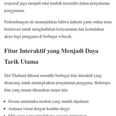
responsif juga menjadi nilai tambah tersendiri dalam pengalaman
penggunaan.
Perkembangan ini menunjukkan bahwa industri game online terus
berinovasi untuk menghadirkan kenyamanan dan kemudahan
akses bagi pengguna di berbagai wilayah.
Fitur Interaktif yang Menjadi Daya
Tarik Utama
Slot Thailand dikenal memiliki berbagai fitur interaktif yang
dirancang untuk meningkatkan pengalaman pengguna. Beberapa
fitur yang umum ditemukan antara lain:
Desain antarmuka modern yang mudah dipahami
Animasi visual dengan kualitas tinggi
Efek suara yang mendukung suasana permainan