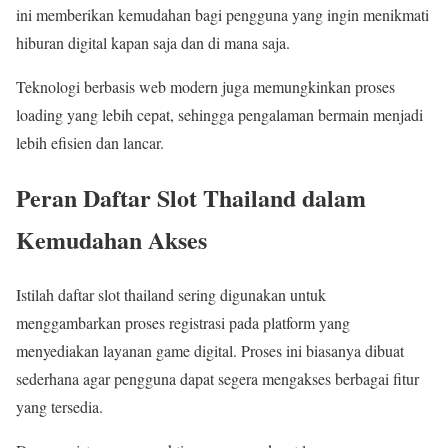
ini memberikan kemudahan bagi pengguna yang ingin menikmati
hiburan digital kapan saja dan di mana saja.
Teknologi berbasis web modern juga memungkinkan proses
loading yang lebih cepat, sehingga pengalaman bermain menjadi
lebih efisien dan lancar.
Peran Daftar Slot Thailand dalam
Kemudahan Akses
Istilah daftar slot thailand sering digunakan untuk
menggambarkan proses registrasi pada platform yang
menyediakan layanan game digital. Proses ini biasanya dibuat
sederhana agar pengguna dapat segera mengakses berbagai fitur
yang tersedia.