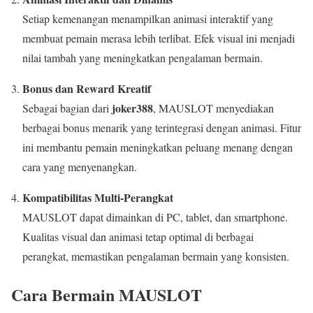
Setiap kemenangan menampilkan animasi interaktif yang
membuat pemain merasa lebih terlibat. Efek visual ini menjadi
nilai tambah yang meningkatkan pengalaman bermain.
Bonus dan Reward Kreatif
joker388
Sebagai bagian dari
, MAUSLOT menyediakan
berbagai bonus menarik yang terintegrasi dengan animasi. Fitur
ini membantu pemain meningkatkan peluang menang dengan
cara yang menyenangkan.
Kompatibilitas Multi-Perangkat
MAUSLOT dapat dimainkan di PC, tablet, dan smartphone.
Kualitas visual dan animasi tetap optimal di berbagai
perangkat, memastikan pengalaman bermain yang konsisten.
Cara Bermain MAUSLOT