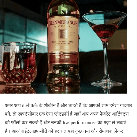
अगर आप nightlife के शौकीन हैं और चाहते हैं कि आपकी शाम हमेशा यादगार
बने, तो एक्स्टैसीबार एक ऐसा प्लेटफ़ॉर्म है जहाँ आप अपने फेवरेट आर्टिस्ट्स
को फॉलो कर सकते हैं और उनकी live performances का मज़ा ले सकते
हैं। आओनाईटलाइफजीते की हर रात यहां कुछ नया और रोमांचक लेकर