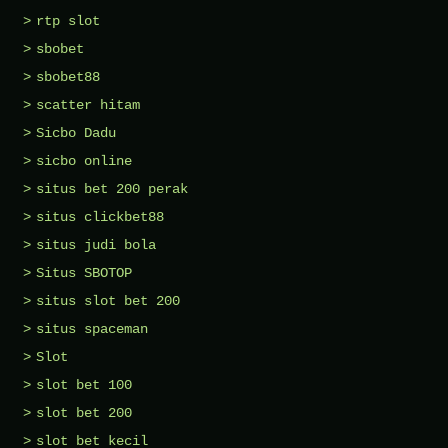
rtp slot
sbobet
sbobet88
scatter hitam
Sicbo Dadu
sicbo online
situs bet 200 perak
situs clickbet88
situs judi bola
Situs SBOTOP
situs slot bet 200
situs spaceman
Slot
slot bet 100
slot bet 200
slot bet kecil