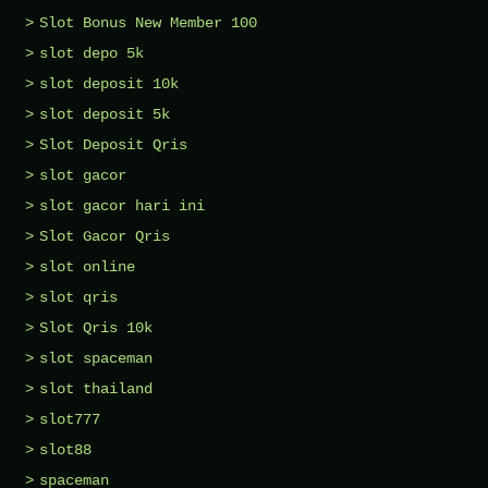
Slot Bonus New Member 100
slot depo 5k
slot deposit 10k
slot deposit 5k
Slot Deposit Qris
slot gacor
slot gacor hari ini
Slot Gacor Qris
slot online
slot qris
Slot Qris 10k
slot spaceman
slot thailand
slot777
slot88
spaceman