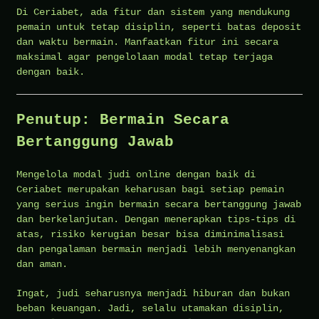
Di Ceriabet, ada fitur dan sistem yang mendukung
pemain untuk tetap disiplin, seperti batas deposit
dan waktu bermain. Manfaatkan fitur ini secara
maksimal agar pengelolaan modal tetap terjaga
dengan baik.
Penutup: Bermain Secara
Bertanggung Jawab
Mengelola modal judi online dengan baik di
Ceriabet merupakan keharusan bagi setiap pemain
yang serius ingin bermain secara bertanggung jawab
dan berkelanjutan. Dengan menerapkan tips-tips di
atas, risiko kerugian besar bisa diminimalisasi
dan pengalaman bermain menjadi lebih menyenangkan
dan aman.
Ingat, judi seharusnya menjadi hiburan dan bukan
beban keuangan. Jadi, selalu utamakan disiplin,