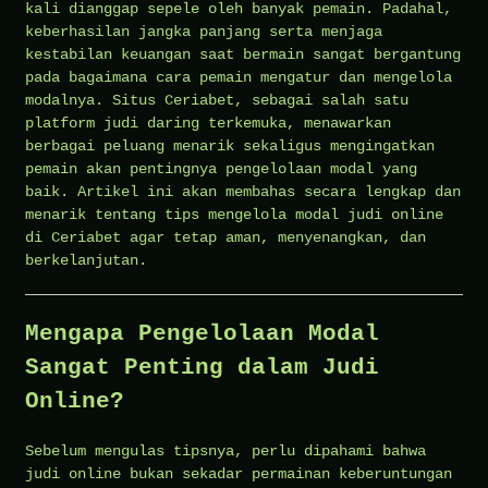
kali dianggap sepele oleh banyak pemain. Padahal,
keberhasilan jangka panjang serta menjaga
kestabilan keuangan saat bermain sangat bergantung
pada bagaimana cara pemain mengatur dan mengelola
modalnya. Situs Ceriabet, sebagai salah satu
platform judi daring terkemuka, menawarkan
berbagai peluang menarik sekaligus mengingatkan
pemain akan pentingnya pengelolaan modal yang
baik. Artikel ini akan membahas secara lengkap dan
menarik tentang tips mengelola modal judi online
di Ceriabet agar tetap aman, menyenangkan, dan
berkelanjutan.
Mengapa Pengelolaan Modal
Sangat Penting dalam Judi
Online?
Sebelum mengulas tipsnya, perlu dipahami bahwa
judi online bukan sekadar permainan keberuntungan