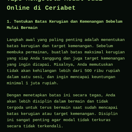
Online di Ceriabet
1. Tentukan Batas Kerugian dan Kemenangan Sebelum
Mulai Bermain
Langkah awal yang paling penting adalah menentukan
batas kerugian dan target kemenangan. Sebelum
membuka permainan, buatlah batas maksimal kerugian
yang siap Anda tanggung dan juga target kemenangan
yang ingin dicapai. Misalnya, Anda memutuskan
tidak akan kehilangan lebih dari 500 ribu rupiah
dalam satu sesi, dan ingin mencapai keuntungan
minimal 1 juta rupiah.
Dengan menetapkan batas ini secara tegas, Anda
akan lebih disiplin dalam bermain dan tidak
tergoda untuk terus bermain saat sudah mencapai
batas kerugian atau target kemenangan. Disiplin
ini sangat penting agar modal tidak terkuras
secara tidak terkendali.