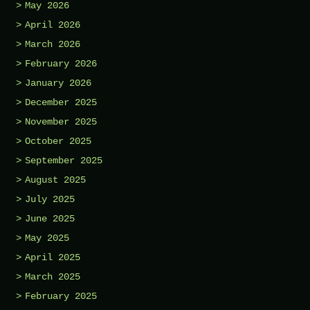
May 2026
April 2026
March 2026
February 2026
January 2026
December 2025
November 2025
October 2025
September 2025
August 2025
July 2025
June 2025
May 2025
April 2025
March 2025
February 2025