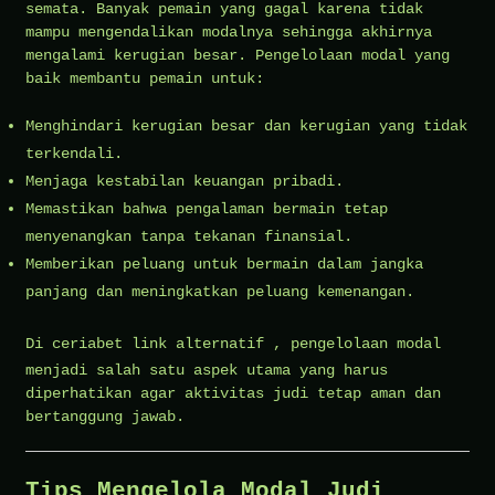
semata. Banyak pemain yang gagal karena tidak
mampu mengendalikan modalnya sehingga akhirnya
mengalami kerugian besar. Pengelolaan modal yang
baik membantu pemain untuk:
Menghindari kerugian besar dan kerugian yang tidak
terkendali.
Menjaga kestabilan keuangan pribadi.
Memastikan bahwa pengalaman bermain tetap
menyenangkan tanpa tekanan finansial.
Memberikan peluang untuk bermain dalam jangka
panjang dan meningkatkan peluang kemenangan.
Di
ceriabet link alternatif
, pengelolaan modal
menjadi salah satu aspek utama yang harus
diperhatikan agar aktivitas judi tetap aman dan
bertanggung jawab.
Tips Mengelola Modal Judi