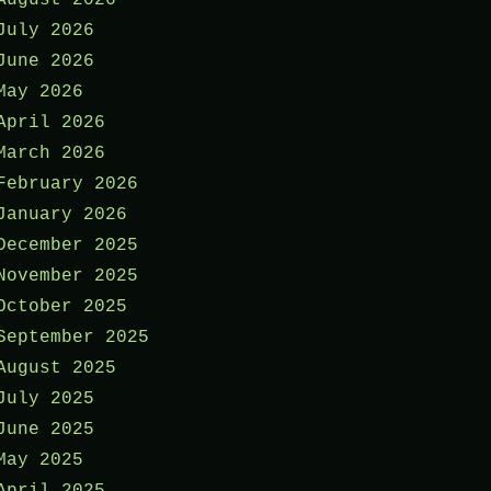
July 2026
June 2026
May 2026
April 2026
March 2026
February 2026
January 2026
December 2025
November 2025
October 2025
September 2025
August 2025
July 2025
June 2025
May 2025
April 2025