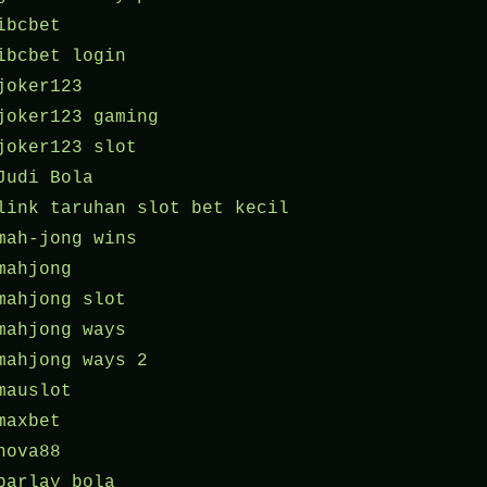
ibcbet
ibcbet login
joker123
joker123 gaming
joker123 slot
Judi Bola
link taruhan slot bet kecil
mah-jong wins
mahjong
mahjong slot
mahjong ways
mahjong ways 2
mauslot
maxbet
nova88
parlay bola