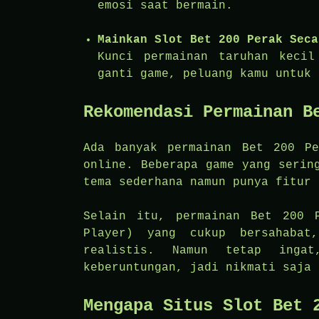
emosi saat bermain.
Mainkan Slot Bet 200 Perak Seca
Kunci permainan taruhan kecil
ganti game, peluang kamu untuk 
Rekomendasi Permainan B
Ada banyak permainan Bet 200 P
online. Beberapa game yang serin
tema sederhana namun punya fitur 
Selain itu, permainan Bet 200 
Player) yang cukup bersahabat
realistis. Namun tetap inga
keberuntungan, jadi nikmati saja 
Mengapa Situs Slot Bet 