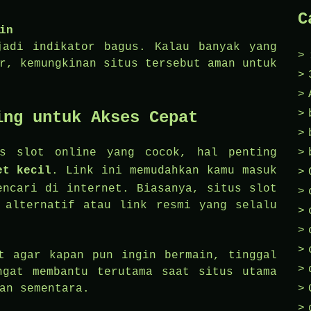
C
in
jadi indikator bagus. Kalau banyak yang
r, kemungkinan situs tersebut aman untuk
ing untuk Akses Cepat
us slot online yang cocok, hal penting
et kecil
. Link ini memudahkan kamu masuk
encari di internet. Biasanya, situs slot
 alternatif atau link resmi yang selalu
t agar kapan pun ingin bermain, tinggal
ngat membantu terutama saat situs utama
an sementara.