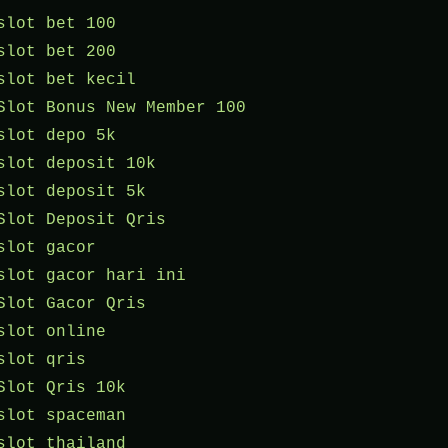
slot bet 100
slot bet 200
slot bet kecil
Slot Bonus New Member 100
slot depo 5k
slot deposit 10k
slot deposit 5k
Slot Deposit Qris
slot gacor
slot gacor hari ini
Slot Gacor Qris
slot online
slot qris
Slot Qris 10k
slot spaceman
slot thailand