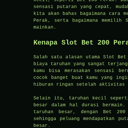
kecil, seperti Bet 200 Perak. Bu
sensasi putaran yang cepat, muda
kita akan bahas bagaimana cara m
Perak, serta bagaimana memilih 
mainkan.
Kenapa Slot Bet 200 Per
Salah satu alasan utama Slot Bet
biaya taruhan yang sangat terjang
kamu bisa merasakan sensasi ber
cocok banget buat kamu yang ingi
hiburan ringan setelah aktivitas 
Selain itu, taruhan kecil sepert
besar dalam hal durasi bermain.
taruhan besar, dengan Bet 200
sehingga peluang mendapatkan put
besar.