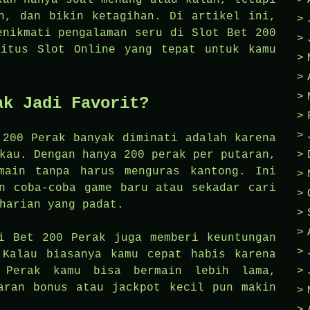
kan hanya soal menang atau kalah, tetapi
h, dan bikin ketagihan. Di artikel ini,
enikmati pengalaman seru di Slot Bet 200
Situs Slot Online yang tepat untuk kamu
ak Jadi Favorit?
 200 Perak banyak diminati adalah karena
kau. Dengan hanya 200 perak per putaran,
main tanpa harus menguras kantong. Ini
n coba-coba game baru atau sekadar cari
harian yang padat.
i Bet 200 Perak juga memberi keuntungan
 Kalau biasanya kamu cepat habis karena
 Perak kamu bisa bermain lebih lama,
aran bonus atau jackpot kecil pun makin