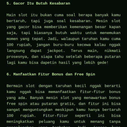
5. Gacor Itu Butuh Kesabaran
Main slot itu bukan cuma soal berapa banyak kamu
bertaruh, tapi juga soal kesabaran. Mesin slot
yang gacor bisa memberikan kemenangan besar kapan
saja, tapi biasanya butuh waktu untuk menemukan
momen yang tepat. Jadi, walaupun taruhan kamu cuma
100 rupiah, jangan buru-buru kecewa kalau nggak
langsung dapat jackpot. Terus main, nikmati
prosesnya, dan siapa tahu setelah beberapa putaran
lagi kamu bisa dapetin hasil yang lebih gede!
6. Manfaatkan Fitur Bonus dan Free Spin
Bermain slot dengan taruhan kecil nggak berarti
kamu nggak bisa memanfaatkan fitur-fitur bonus
yang ada. Banyak mesin slot yang menawarkan bonus
free spin atau putaran gratis, dan fitur ini bisa
sangat menguntungkan meskipun kamu hanya bertaruh
100 rupiah. Fitur-fitur seperti ini bisa
meningkatkan peluang kamu untuk menang tanpa