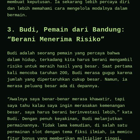
membuat keputusan. Ia sekarang lebih percaya diri
dan lebih memahami cara mengelola modalnya dalam
bermain.
3.
Budi, Pemain dari Bandung:
“Berani Menerima Risiko”
Budi adalah seorang pemain yang percaya bahwa
dalam hidup, terkadang kita harus berani mengambil
risiko untuk meraih hasil yang besar. Saat pertama
kali mencoba taruhan 200, Budi merasa gugup karena
jumlah yang dipertaruhkan cukup besar. Namun, ia
merasa peluang besar ada di depannya.
“Awalnya saya benar-benar merasa khawatir, tapi
saya tahu kalau saya ingin merasakan kemenangan
besar, saya harus berani berinvestasi lebih,” kata
Budi. Dengan penuh keyakinan, Budi melanjutkan
permainannya. Tidak lama kemudian, di salah satu
permainan slot dengan tema fiksi ilmiah, ia memicu
fitur bonus yang memberikan multiplier tinggi,