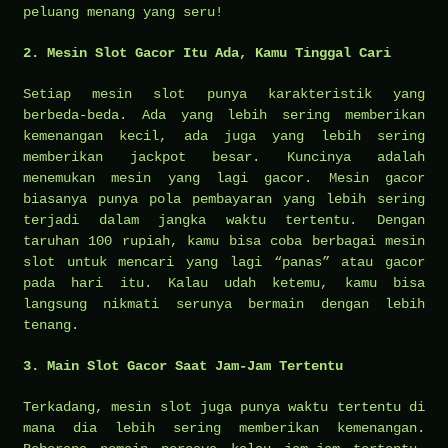
peluang menang yang seru!
2. Mesin Slot Gacor Itu Ada, Kamu Tinggal Cari
Setiap mesin slot punya karakteristik yang
berbeda-beda. Ada yang lebih sering memberikan
kemenangan kecil, ada juga yang lebih sering
memberikan jackpot besar. Kuncinya adalah
menemukan mesin yang lagi gacor. Mesin gacor
biasanya punya pola pembayaran yang lebih sering
terjadi dalam jangka waktu tertentu. Dengan
taruhan 100 rupiah, kamu bisa coba berbagai mesin
slot untuk mencari yang lagi “panas” atau gacor
pada hari itu. Kalau udah ketemu, kamu bisa
langsung nikmati serunya bermain dengan lebih
tenang.
3. Main Slot Gacor Saat Jam-Jam Tertentu
Terkadang, mesin slot juga punya waktu tertentu di
mana dia lebih sering memberikan kemenangan.