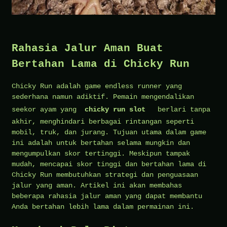
Rahasia Jalur Aman Buat
Bertahan Lama di Chicky Run
Chicky Run adalah game endless runner yang
sederhana namun adiktif. Pemain mengendalikan
seekor ayam yang
chicky run slot
berlari tanpa
akhir, menghindari berbagai rintangan seperti
mobil, truk, dan jurang. Tujuan utama dalam game
ini adalah untuk bertahan selama mungkin dan
mengumpulkan skor tertinggi. Meskipun tampak
mudah, mencapai skor tinggi dan bertahan lama di
Chicky Run membutuhkan strategi dan penguasaan
jalur yang aman. Artikel ini akan membahas
beberapa rahasia jalur aman yang dapat membantu
Anda bertahan lebih lama dalam permainan ini.