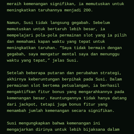
meraih kemenangan signifikan, ia memutuskan untuk
meningkatkan taruhannya menjadi 200.
Namun, Susi tidak langsung gegabah. Sebelum
memutuskan untuk bertaruh lebih besar, ia
mempelajari pola-pola permainan slot yang ia pilih
dan memahami kapan waktu yang tepat untuk
meningkatkan taruhan. “Saya tidak bermain dengan
gegabah, saya mengatur mental saya dan menunggu
waktu yang tepat,” jelas Susi.
Setelah beberapa putaran dan perubahan strategi,
akhirnya keberuntungan berpihak pada Susi. Dalam
permainan slot bertema petualangan, ia berhasil
mengaktifkan fitur bonus yang mengarahkannya pada
kemenangan besar. Keuntungannya tidak hanya datang
dari jackpot, tetapi juga bonus fitur yang
menambah jumlah kemenangan secara signifikan.
Susi mengungkapkan bahwa kemenangan ini
mengajarkan dirinya untuk lebih bijaksana dalam