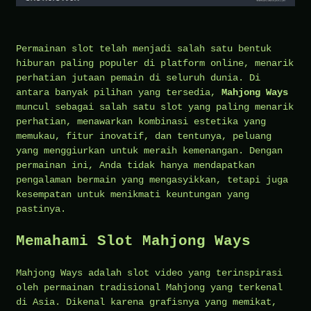
Permainan slot telah menjadi salah satu bentuk
hiburan paling populer di platform online, menarik
perhatian jutaan pemain di seluruh dunia. Di
antara banyak pilihan yang tersedia,
Mahjong Ways
muncul sebagai salah satu slot yang paling menarik
perhatian, menawarkan kombinasi estetika yang
memukau, fitur inovatif, dan tentunya, peluang
yang menggiurkan untuk meraih kemenangan. Dengan
permainan ini, Anda tidak hanya mendapatkan
pengalaman bermain yang mengasyikkan, tetapi juga
kesempatan untuk menikmati keuntungan yang
pastinya.
Memahami Slot Mahjong Ways
Mahjong Ways adalah slot video yang terinspirasi
oleh permainan tradisional Mahjong yang terkenal
di Asia. Dikenal karena grafisnya yang memikat,