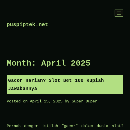
Skip
to
puspiptek.net
content
Month:
April 2025
Gacor Harian? Slot Bet 100 Rupiah
Jawabannya
Posted on
April 15, 2025
by
Super Duper
Pernah denger istilah “gacor” dalam dunia slot?