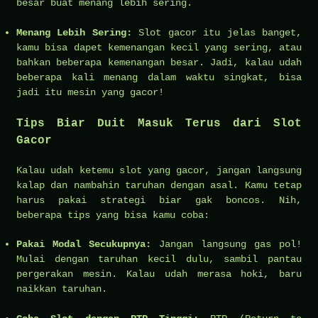
besar buat menang lebih sering.
Menang Lebih Sering:
Slot gacor itu jelas banget,
kamu bisa dapet kemenangan kecil yang sering, atau
bahkan beberapa kemenangan besar. Jadi, kalau udah
beberapa kali menang dalam waktu singkat, bisa
jadi itu mesin yang gacor!
Tips Biar Duit Masuk Terus dari Slot
Gacor
Kalau udah ketemu slot yang gacor, jangan langsung
kalap dan nambahin taruhan dengan asal. Kamu tetap
harus pakai strategi biar gak boncos. Nih,
beberapa tips yang bisa kamu coba:
Pakai Modal Secukupnya:
Jangan langsung gas pol!
Mulai dengan taruhan kecil dulu, sambil pantau
pergerakan mesin. Kalau udah merasa hoki, baru
naikkan taruhan.