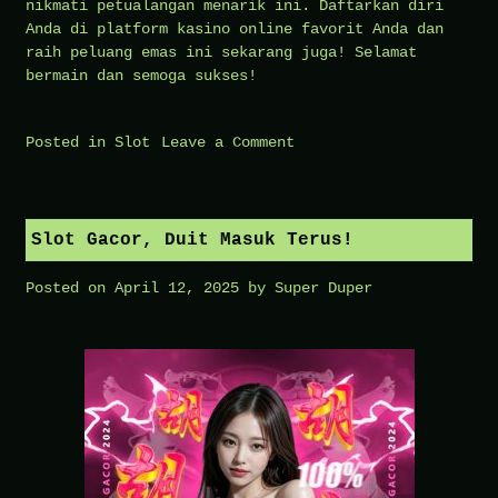
nikmati petualangan menarik ini. Daftarkan diri
Anda di platform kasino online favorit Anda dan
raih peluang emas ini sekarang juga! Selamat
bermain dan semoga sukses!
on
Posted in
Slot
Leave a Comment
Dapatkan
Kemenangan
Gemilang
Slot Gacor, Duit Masuk Terus!
di
Posted on
April 12, 2025
by
Super Duper
Slot
Mahjong
Ways:
Keuntungan
Pastinya!