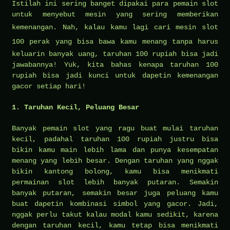
Istilah ini sering banget dipakai para pemain slot
untuk menyebut mesin yang sering memberikan
kemenangan. Nah, kalau kamu lagi cari mesin
slot
100 perak
yang bisa bawa kamu menang tanpa harus
keluarin banyak uang, taruhan 100 rupiah bisa jadi
jawabannya! Yuk, kita bahas kenapa taruhan 100
rupiah bisa jadi kunci untuk dapetin kemenangan
gacor setiap hari!
1. Taruhan Kecil, Peluang Besar
Banyak pemain slot yang ragu buat mulai taruhan
kecil, padahal taruhan 100 rupiah justru bisa
bikin kamu main lebih lama dan punya kesempatan
menang yang lebih besar. Dengan taruhan yang nggak
bikin kantong bolong, kamu bisa menikmati
permainan slot lebih banyak putaran. Semakin
banyak putaran, semakin besar juga peluang kamu
buat dapetin kombinasi simbol yang gacor. Jadi,
nggak perlu takut kalau modal kamu sedikit, karena
dengan taruhan kecil, kamu tetap bisa menikmati