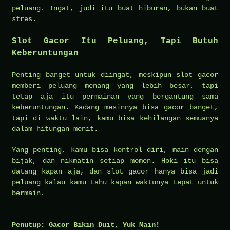
peluang. Ingat, judi itu buat hiburan, bukan buat
stres.
Slot Gacor Itu Peluang, Tapi Butuh
Keberuntungan
Penting banget untuk diingat, meskipun slot gacor
memberi peluang menang yang lebih besar, tapi
tetap aja itu permainan yang bergantung sama
keberuntungan. Kadang mesinnya bisa gacor banget,
tapi di waktu lain, kamu bisa kehilangan semuanya
dalam hitungan menit.
Yang penting, kamu bisa kontrol diri, main dengan
bijak, dan nikmatin setiap momen. Hoki itu bisa
datang kapan aja, dan slot gacor hanya bisa jadi
peluang kalau kamu tahu kapan waktunya tepat untuk
bermain.
Penutup: Gacor Bikin Duit, Yuk Main!