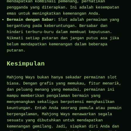
mendapatkan kombinasi pemenang, perhatikan
pengganda yang diterapkan. Ini adalah kesempatan
emas untuk meningkatkan kemenangan Anda.
Bermain dengan Sabar
: Slot adalah permainan yang
bergantung pada keberuntungan. Bersabar dan
hindari terburu-buru dalam membuat keputusan.
Nikmati setiap putaran dan jangan putus asa jika
belum mendapatkan kemenangan dalam beberapa
putaran.
Kesimpulan
Mahjong Ways bukan hanya sekadar permainan slot
biasa. Dengan grafis yang memukau, fitur menarik,
dan peluang menang yang memadai, permainan ini
mampu memberikan pengalaman bermain yang
menyenangkan sekaligus berpotensi menghasilkan
keuntungan. Entah Anda seorang pemula atau pemain
berpengalaman, Mahjong Ways menawarkan segala
sesuatu yang dibutuhkan untuk mendapatkan
kemenangan gemilang. Jadi, siapkan diri Anda dan