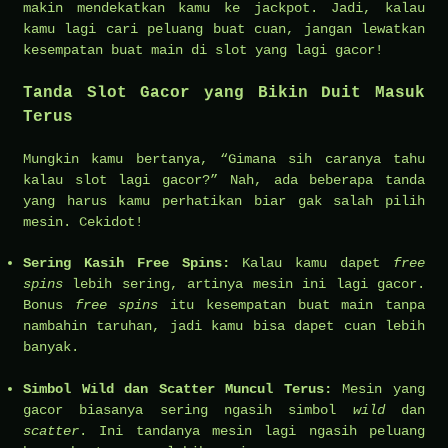
makin mendekatkan kamu ke jackpot. Jadi, kalau
kamu lagi cari peluang buat cuan, jangan lewatkan
kesempatan buat main di slot yang lagi gacor!
Tanda Slot Gacor yang Bikin Duit Masuk
Terus
Mungkin kamu bertanya, “Gimana sih caranya tahu
kalau slot lagi gacor?” Nah, ada beberapa tanda
yang harus kamu perhatikan biar gak salah pilih
mesin. Cekidot!
Sering Kasih Free Spins:
Kalau kamu dapet
free
spins
lebih sering, artinya mesin ini lagi gacor.
Bonus
free spins
itu kesempatan buat main tanpa
nambahin taruhan, jadi kamu bisa dapet cuan lebih
banyak.
Simbol Wild dan Scatter Muncul Terus:
Mesin yang
gacor biasanya sering ngasih simbol
wild
dan
scatter
. Ini tandanya mesin lagi ngasih peluang