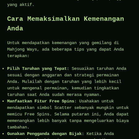
yang aktif.
Cara Memaksimalkan Kemenangan
Anda
Untuk mendapatkan kemenangan yang gemilang di
Mahjong Ways, ada beberapa tips yang dapat Anda
terapkan:
Pilih Taruhan yang Tepat
: Sesuaikan taruhan Anda
sesuai dengan anggaran dan strategi permainan
Anda. Mulailah dengan taruhan yang lebih kecil
untuk mengenal permainan, kemudian tingkatkan
taruhan saat Anda sudah merasa nyaman.
Manfaatkan Fitur Free Spins
: Usahakan untuk
mendapatkan simbol Scatter sebanyak mungkin untuk
memicu Free Spins. Selama putaran ini, Anda dapat
memenangkan lebih banyak tanpa mengeluarkan biaya
tambahan.
Gunakan Pengganda dengan Bijak
: Ketika Anda