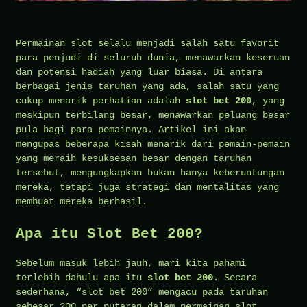
Permainan slot selalu menjadi salah satu favorit
para penjudi di seluruh dunia, menawarkan keseruan
dan potensi hadiah yang luar biasa. Di antara
berbagai jenis taruhan yang ada, salah satu yang
cukup menarik perhatian adalah
slot bet 200
, yang
meskipun terbilang besar, menawarkan peluang besar
pula bagi para pemainnya. Artikel ini akan
mengupas beberapa kisah menarik dari pemain-pemain
yang meraih kesuksesan besar dengan taruhan
tersebut, mengungkapkan bukan hanya keberuntungan
mereka, tetapi juga strategi dan mentalitas yang
membuat mereka berhasil.
Apa itu Slot Bet 200?
Sebelum masuk lebih jauh, mari kita pahami
terlebih dahulu apa itu
slot bet 200
. Secara
sederhana, “slot bet 200” mengacu pada taruhan
sebesar 200 per putaran dalam permainan slot.