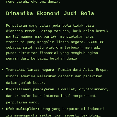
memengaruhi ekonomi dunia.
Dinamika Ekonomi Judi Bola
Perputaran uang dalam
judi bola
tidak bisa
dianggap remeh. Setiap taruhan, baik dalam bentuk
parlay
maupun
mix parlay
, menciptakan arus
transaksi yang mengalir lintas negara. SBOBET88
sebagai salah satu platform terbesar, menjadi
pusat aktivitas finansial yang menghubungkan
pemain dari berbagai belahan dunia.
Transaksi lintas negara
: Pemain dari Asia, Eropa,
hingga Amerika melakukan deposit dan penarikan
dalam jumlah besar.
Digitalisasi pembayaran
: E-wallet, cryptocurrency,
dan transfer bank internasional mempercepat
perputaran uang.
Efek multiplier
: Uang yang berputar di industri
ini memengaruhi sektor lain seperti teknologi,