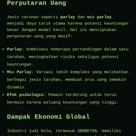
Perputaran Uang
Jenis taruhan seperti
parlay
dan
mix parlay
menjadi daya tarik utama karena potensi keuntungan
besar dengan modal kecil. Hal ini menciptakan
perputaran uang yang masif:
Parlay
: Kombinasi beberapa pertandingan dalam satu
taruhan, meningkatkan risiko sekaligus potensi
keuntungan.
Mix Parlay
: Variasi lebih kompleks yang melibatkan
berbagai jenis taruhan, membuat arus uang semakin
dinamis.
Efek psikologis
: Pemain terdorong untuk terus
bermain karena peluang keuntungan yang tinggi.
Dampak Ekonomi Global
Industri judi bola, termasuk SBOBET88, memiliki