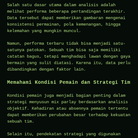
Salah satu dasar utama dalam analisis adalah
melihat performa beberapa pertandingan terakhir.
Data tersebut dapat memberikan gambaran mengenai
konsistensi permainan, pola kemenangan, hingga
kelemahan yang mungkin muncul.
Namun, performa terbaru tidak bisa menjadi satu-
satunya patokan. Sebuah tim bisa saja memiliki
catatan bagus, tetapi menghadapi lawan dengan gaya
bermain yang sulit diatasi. Karena itu, data perlu
dibandingkan dengan faktor lain.
Memahami Kondisi Pemain dan Strategi Tim
Kondisi pemain juga menjadi bagian penting dalam
strategi menyusun mix parlay berdasarkan analisis
objektif. Kehadiran atau absennya pemain tertentu
dapat memberikan perubahan besar terhadap kekuatan
sebuah tim.
Selain itu, pendekatan strategi yang digunakan