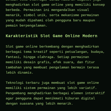
menghadirkan slot game online yang memiliki konsep
berbeda. Permainan ini mengandalkan visual
menarik, simbol unik, serta mekanisme permainan
yang mudah dipahami oleh pengguna baru maupun
pemain berpengalaman.
Karakteristik Slot Game Online Modern
Slot game online berkembang dengan menghadirkan
berbagai tema kreatif seperti petualangan, budaya,
fantasi, hingga olahraga. Setiap permainan
memiliki desain grafis, efek suara, dan fitur
tambahan yang membuat pengalaman bermain terasa
lebih dinamis.
Teknologi terbaru juga membuat slot game online
memiliki sistem permainan yang lebih variatif.
Pengembang menghadirkan berbagai elemen interaktif
agar pengguna dapat menikmati hiburan digital
dengan suasana yang lebih menarik.