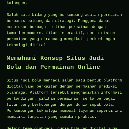
kalangan.
Salah satu bidang yang berkembang adalah permainan
berbasis peluang dan strategi. Pengguna dapat
menemukan berbagai pilihan permainan dengan
tampilan modern, fitur interaktif, serta sistem
permainan yang dirancang mengikuti perkembangan
teknologi digital.
Memahami Konsep Situs Judi
Bola dan Permainan Online
Situs judi bola menjadi salah satu bentuk platform
digital yang berkaitan dengan permainan prediksi
olahraga. Platform tersebut menghadirkan informasi
pertandingan, pilihan permainan, serta berbagai
fitur yang berhubungan dengan dunia sepak bola.
Perkembangan teknologi membuat layanan seperti ini
memiliki tampilan yang semakin praktis.
Selain tema olahraga, dunia hiburan digital juga