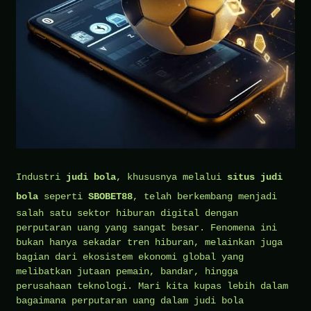
Industri
judi bola
, khususnya melalui
situs judi
bola
seperti
SBOBET88
, telah berkembang menjadi
salah satu sektor hiburan digital dengan
perputaran uang yang sangat besar. Fenomena ini
bukan hanya sekadar tren hiburan, melainkan juga
bagian dari ekosistem ekonomi global yang
melibatkan jutaan pemain, bandar, hingga
perusahaan teknologi. Mari kita kupas lebih dalam
bagaimana perputaran uang dalam judi bola