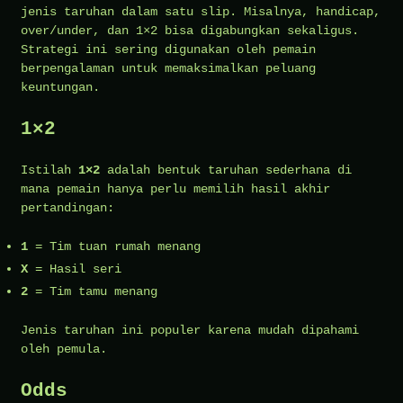
jenis taruhan dalam satu slip. Misalnya, handicap,
over/under, dan 1×2 bisa digabungkan sekaligus.
Strategi ini sering digunakan oleh pemain
berpengalaman untuk memaksimalkan peluang
keuntungan.
1×2
Istilah
1×2
adalah bentuk taruhan sederhana di
mana pemain hanya perlu memilih hasil akhir
pertandingan:
1
= Tim tuan rumah menang
X
= Hasil seri
2
= Tim tamu menang
Jenis taruhan ini populer karena mudah dipahami
oleh pemula.
Odds