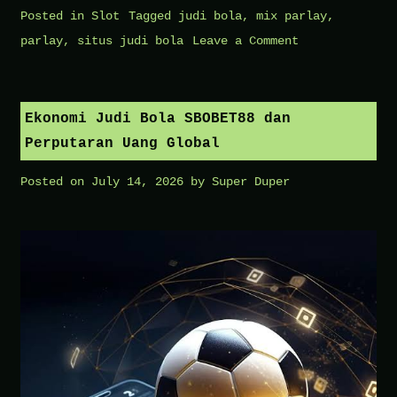
Posted in
Slot
Tagged
judi bola
,
mix parlay
,
on
parlay
,
situs judi bola
Leave a Comment
Mengenal
Dunia
Permainan
Ekonomi Judi Bola SBOBET88 dan
Digital
Perputaran Uang Global
dan
Posted on
July 14, 2026
by
Super Duper
Perkembangan
Hiburan
Berbasis
Internet