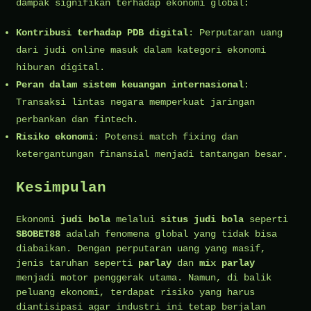
dampak signifikan terhadap ekonomi global:
Kontribusi terhadap PDB digital
: Perputaran uang
dari judi online masuk dalam kategori ekonomi
hiburan digital.
Peran dalam sistem keuangan internasional
:
Transaksi lintas negara memperkuat jaringan
perbankan dan fintech.
Risiko ekonomi
: Potensi match fixing dan
ketergantungan finansial menjadi tantangan besar.
Kesimpulan
Ekonomi
judi bola
melalui
situs judi bola
seperti
SBOBET88
adalah fenomena global yang tidak bisa
diabaikan. Dengan perputaran uang yang masif,
jenis taruhan seperti
parlay
dan
mix parlay
menjadi motor penggerak utama. Namun, di balik
peluang ekonomi, terdapat risiko yang harus
diantisipasi agar industri ini tetap berjalan