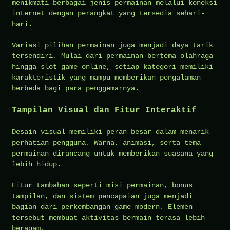
menikmati berbagai jenis permainan melalui koneksi
internet dengan perangkat yang tersedia sehari-
hari.
Variasi pilihan permainan juga menjadi daya tarik
tersendiri. Mulai dari permainan bertema olahraga
hingga slot game online, setiap kategori memiliki
karakteristik yang mampu memberikan pengalaman
berbeda bagi para penggemarnya.
Tampilan Visual dan Fitur Interaktif
Desain visual memiliki peran besar dalam menarik
perhatian pengguna. Warna, animasi, serta tema
permainan dirancang untuk memberikan suasana yang
lebih hidup.
Fitur tambahan seperti misi permainan, bonus
tampilan, dan sistem pencapaian juga menjadi
bagian dari perkembangan game modern. Elemen
tersebut membuat aktivitas bermain terasa lebih
beragam.