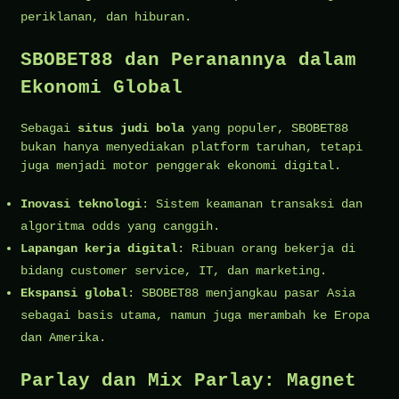
periklanan, dan hiburan.
SBOBET88 dan Peranannya dalam
Ekonomi Global
Sebagai
situs judi bola
yang populer, SBOBET88
bukan hanya menyediakan platform taruhan, tetapi
juga menjadi motor penggerak ekonomi digital.
Inovasi teknologi
: Sistem keamanan transaksi dan
algoritma odds yang canggih.
Lapangan kerja digital
: Ribuan orang bekerja di
bidang customer service, IT, dan marketing.
Ekspansi global
: SBOBET88 menjangkau pasar Asia
sebagai basis utama, namun juga merambah ke Eropa
dan Amerika.
Parlay dan Mix Parlay: Magnet