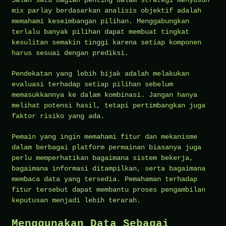
mix parlay berdasarkan analisis objektif adalah
memahami keseimbangan pilihan. Menggabungkan
terlalu banyak pilihan dapat membuat tingkat
kesulitan semakin tinggi karena setiap komponen
harus sesuai dengan prediksi.
Pendekatan yang lebih bijak adalah melakukan
evaluasi terhadap setiap pilihan sebelum
memasukkannya ke dalam kombinasi. Jangan hanya
melihat potensi hasil, tetapi pertimbangkan juga
faktor risiko yang ada.
Pemain yang ingin memahami fitur dan mekanisme
dalam berbagai platform permainan biasanya juga
perlu memperhatikan bagaimana sistem bekerja,
bagaimana informasi ditampilkan, serta bagaimana
membaca data yang tersedia. Pemahaman terhadap
fitur tersebut dapat membantu proses pengambilan
keputusan menjadi lebih terarah.
Menggunakan Data Sebagai