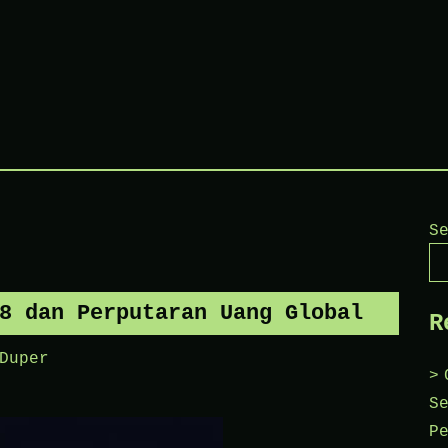
S
8 dan Perputaran Uang Global
R
Duper
S
P