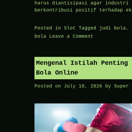
harus diantisipasi agar industri 
berkontribusi positif terhadap ek
Posted in
Slot
Tagged
judi bola
,
on
bola
Leave a Comment
Ekonomi
Judi
Bola
Mengenal Istilah Penting 
SBOBET88
Bola Online
dan
Perputaran
Posted on
July 10, 2026
by
Super 
Uang
Global