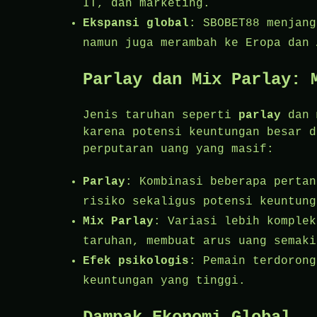
IT, dan marketing.
Ekspansi global
: SBOBET88 menjang
namun juga merambah ke Eropa dan 
Parlay dan Mix Parlay: 
Jenis taruhan seperti
parlay
dan
karena potensi keuntungan besar d
perputaran uang yang masif:
Parlay
: Kombinasi beberapa pertan
risiko sekaligus potensi keuntung
Mix Parlay
: Variasi lebih komplek
taruhan, membuat arus uang semaki
Efek psikologis
: Pemain terdorong
keuntungan yang tinggi.