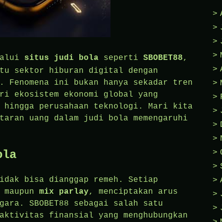
lalui
situs judi bola
seperti
SBOBET88
,
tu sektor hiburan digital dengan
. Fenomena ini bukan hanya sekadar tren
ri ekosistem ekonomi global yang
 hingga perusahaan teknologi. Mari kita
taran uang dalam judi bola memengaruhi
ola
dak bisa dianggap remeh. Setiap
maupun
mix parlay
, menciptakan arus
gara. SBOBET88 sebagai salah satu
aktivitas finansial yang menghubungkan