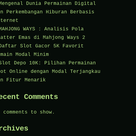
Mengenal Dunia Permainan Digital
an Perkembangan Hiburan Berbasis
nternet
MAHJONG WAYS : Analisis Pola
catter Emas di Mahjong Ways 2
Daftar Slot Gacor 5K Favorit
emain Modal Minim
Slot Depo 10K: Pilihan Permainan
lot Online dengan Modal Terjangkau
an Fitur Menarik
ecent Comments
o comments to show.
rchives