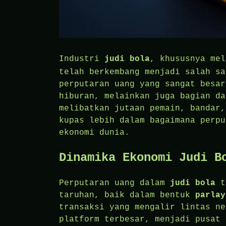
Industri
judi bola
, khususnya me
telah berkembang menjadi salah sa
perputaran uang yang sangat besar
hiburan, melainkan juga bagian da
melibatkan jutaan pemain, bandar,
kupas lebih dalam bagaimana perpu
ekonomi dunia.
Dinamika Ekonomi Judi B
Perputaran uang dalam
judi bola
ti
taruhan, baik dalam bentuk
parlay
transaksi yang mengalir lintas ne
platform terbesar, menjadi pusat 