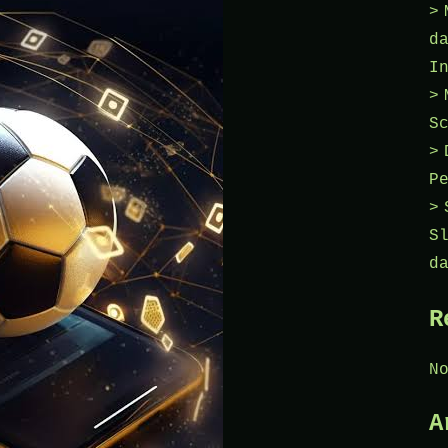
d
I
S
P
S
d
R
N
A