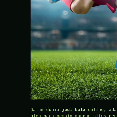
Dalam dunia
judi bola
online, ada
oleh para pemain maupun situs pen