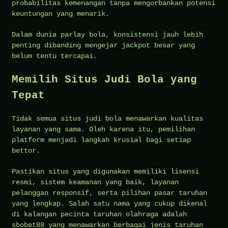
probabilitas kemenangan tanpa mengorbankan potensi
keuntungan yang menarik.
Dalam dunia parlay bola, konsistensi jauh lebih
penting dibanding mengejar jackpot besar yang
belum tentu tercapai.
Memilih Situs Judi Bola yang
Tepat
Tidak semua situs judi bola menawarkan kualitas
layanan yang sama. Oleh karena itu, pemilihan
platform menjadi langkah krusial bagi setiap
bettor.
Pastikan situs yang digunakan memiliki lisensi
resmi, sistem keamanan yang baik, layanan
pelanggan responsif, serta pilihan pasar taruhan
yang lengkap. Salah satu nama yang cukup dikenal
di kalangan pecinta taruhan olahraga adalah
sbobet88 yang menawarkan berbagai jenis taruhan