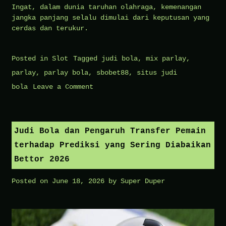
Ingat, dalam dunia taruhan olahraga, kemenangan
jangka panjang selalu dimulai dari keputusan yang
cerdas dan terukur.
Posted in
Slot
Tagged
judi bola
,
mix parlay
,
parlay
,
parlay bola
,
sbobet88
,
situs judi
on
bola
Leave a Comment
Panduan
Lengkap
Menjadi
Judi Bola dan Pengaruh Transfer Pemain
Bettor
terhadap Prediksi yang Sering Diabaikan
Judi
Bettor 2026
Bola
Posted on
June 18, 2026
by
Super Duper
yang
Lebih
Cermat