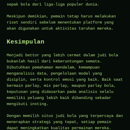
sepak bola dari liga-liga populer dunia.
Meskipun demikian, pemain tetap harus melakukan
riset sendiri sebelum menentukan platform yang
akan digunakan untuk aktivitas taruhan mereka.
Kesimpulan
Menjadi bettor yang lebih cermat dalam judi bola
bukanlah hasil dari keberuntungan semata.
Dibutuhkan pemahaman mendalam, kemampuan
menganalisis data, pengelolaan modal yang
disiplin, serta kontrol emosi yang baik. Baik saat
bermain parlay, mix parlay, maupun parlay bola,
keputusan yang didasarkan pada analisis selalu
memiliki peluang lebih baik dibanding sekadar
mengikuti insting.
Dengan memilih situs judi bola yang terpercaya dan
menerapkan strategi yang tepat, setiap pemain
dapat meningkatkan kualitas permainan mereka.