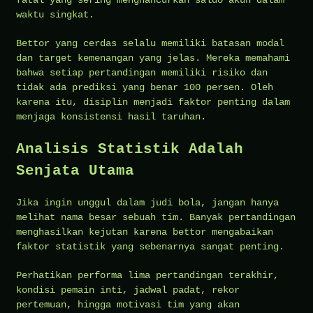
waktu singkat.
Bettor yang cerdas selalu memiliki batasan modal
dan target kemenangan yang jelas. Mereka memahami
bahwa setiap pertandingan memiliki risiko dan
tidak ada prediksi yang benar 100 persen. Oleh
karena itu, disiplin menjadi faktor penting dalam
menjaga konsistensi hasil taruhan.
Analisis Statistik Adalah
Senjata Utama
Jika ingin unggul dalam judi bola, jangan hanya
melihat nama besar sebuah tim. Banyak pertandingan
menghasilkan kejutan karena bettor mengabaikan
faktor statistik yang sebenarnya sangat penting.
Perhatikan performa lima pertandingan terakhir,
kondisi pemain inti, jadwal padat, rekor
pertemuan, hingga motivasi tim yang akan