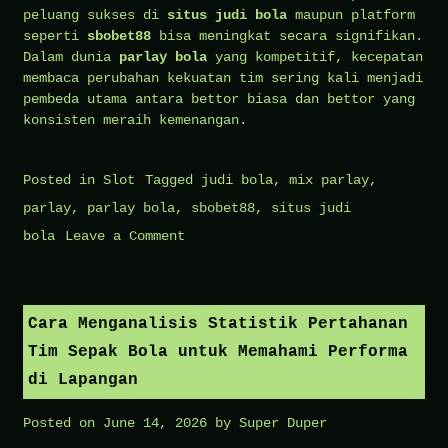
peluang sukses di
situs judi bola
maupun platform
seperti
sbobet88
bisa meningkat secara signifikan.
Dalam dunia
parlay bola
yang kompetitif, kecepatan
membaca perubahan kekuatan tim sering kali menjadi
pembeda utama antara bettor biasa dan bettor yang
konsisten meraih kemenangan.
Posted in
Slot
Tagged
judi bola
,
mix parlay
,
parlay
,
parlay bola
,
sbobet88
,
situs judi
on
bola
Leave a Comment
Judi
Bola
dan
Cara Menganalisis Statistik Pertahanan
Pengaruh
Tim Sepak Bola untuk Memahami Performa
Transfer
di Lapangan
Pemain
Posted on
June 14, 2026
by
Super Duper
terhadap