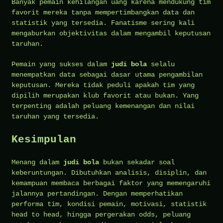
Banyak pemain kehilangan uang karena mendukung tim
favorit mereka tanpa mempertimbangkan data dan
statistik yang tersedia. Fanatisme sering kali
mengaburkan objektivitas dalam mengambil keputusan
taruhan.
Pemain yang sukses dalam
judi bola
selalu
menempatkan data sebagai dasar utama pengambilan
keputusan. Mereka tidak peduli apakah tim yang
dipilih merupakan klub favorit atau bukan. Yang
terpenting adalah peluang kemenangan dan nilai
taruhan yang tersedia.
Kesimpulan
Menang dalam
judi bola
bukan sekadar soal
keberuntungan. Dibutuhkan analisis, disiplin, dan
kemampuan membaca berbagai faktor yang memengaruhi
jalannya pertandingan. Dengan memperhatikan
performa tim, kondisi pemain, motivasi, statistik
head to head, hingga pergerakan odds, peluang