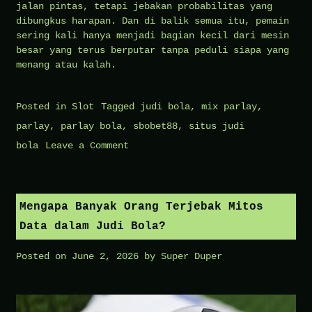
jalan pintas, tetapi jebakan probabilitas yang
dibungkus harapan. Dan di balik semua itu, pemain
sering kali hanya menjadi bagian kecil dari mesin
besar yang terus berputar tanpa peduli siapa yang
menang atau kalah.
Posted in
Slot
Tagged
judi bola
,
mix parlay
,
parlay
,
parlay bola
,
sbobet88
,
situs judi
on
bola
Leave a Comment
Perubahan
Odds
yang
Mengapa Banyak Orang Terjebak Mitos
Mengguncang
Data dalam Judi Bola?
Dunia
Posted on
June 2, 2026
by
Super Duper
Judi
Bola:
Ilusi