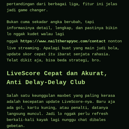
pertandingan dari berbagai liga, fitur ini jelas
jadi game changer.
Bukan cuma sekadar angka berubah, tapi
informasinya detail, lengkap, dan pastinya bikin
lo nggak kudet walau lagi
nggak
https://www.nailtherapyoc.com/contact
nonton
live streaming. Apalagi buat yang main judi bola,
update skor cepat itu ibarat senjata rahasia.
Telat dikit aja, bisa beda strategi, bro.
LiveScore Cepat dan Akurat,
Anti Delay-Delay Club
Salah satu keunggulan maxbet yang paling kerasa
adalah kecepatan update LiveScore-nya. Baru aja
ada gol, kartu kuning, atau penalti, datanya
langsung muncul. Jadi lo nggak perlu refresh
berkali-kali kayak lagi nunggu chat dibales
gebetan.