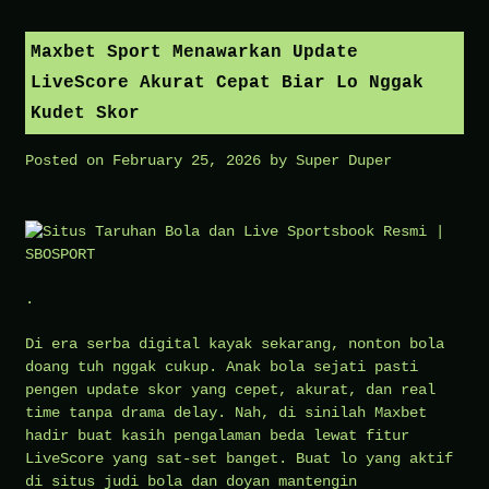
BOLA:
Tips
Maxbet Sport Menawarkan Update
Analisis
LiveScore Akurat Cepat Biar Lo Nggak
Data
Kudet Skor
Pemain
Posted on
February 25, 2026
by
Super Duper
untuk
Menang
Taruhan
Bola
.
Di era serba digital kayak sekarang, nonton bola
doang tuh nggak cukup. Anak bola sejati pasti
pengen update skor yang cepet, akurat, dan real
time tanpa drama delay. Nah, di sinilah Maxbet
hadir buat kasih pengalaman beda lewat fitur
LiveScore yang sat-set banget. Buat lo yang aktif
di situs judi bola dan doyan mantengin