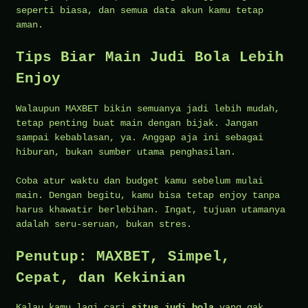
seperti biasa, dan semua data akun kamu tetap
aman.
Tips Biar Main Judi Bola Lebih
Enjoy
Walaupun MAXBET bikin semuanya jadi lebih mudah,
tetap penting buat main dengan bijak. Jangan
sampai kebablasan, ya. Anggap aja ini sebagai
hiburan, bukan sumber utama penghasilan.
Coba atur waktu dan budget kamu sebelum mulai
main. Dengan begitu, kamu bisa tetap enjoy tanpa
harus khawatir berlebihan. Ingat, tujuan utamanya
adalah seru-seruan, bukan stres.
Penutup: MAXBET, Simpel,
Cepat, dan Kekinian
Kalau kamu lagi cari
situs judi bola
yang gak