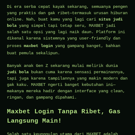
Di era serba cepat kayak sekarang, semuanya pengen
yang praktis dan gak ribet—termasuk urusan hiburan
online. Nah, buat kamu yang lagi cari
situs judi
bola
yang simpel tapi tetap seru, MAXBET jadi
salah satu opsi yang lagi naik daun. Platform ini
dikenal karena sistemnya yang user-friendly dan
proses
maxbet
login
yang gampang banget, bahkan
buat pemula sekalipun.
Banyak anak Gen Z sekarang mulai melirik dunia
judi bola
bukan cuma karena sensasi permainannya,
tapi juga karena tampilannya yang makin modern dan
gak kaku. MAXBET ngerti banget kebutuhan ini—
makanya mereka hadir dengan interface yang clean,
ringan, dan gampang dipahami.
Maxbet Login Tanpa Ribet, Gas
Langsung Main!
Salah satu keunggulan utama dari MAXBET adalah