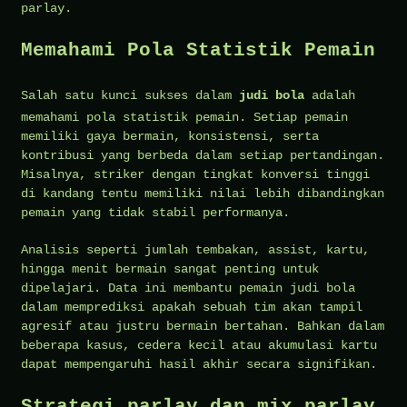
parlay.
Memahami Pola Statistik Pemain
Salah satu kunci sukses dalam
judi bola
adalah
memahami pola statistik pemain. Setiap pemain
memiliki gaya bermain, konsistensi, serta
kontribusi yang berbeda dalam setiap pertandingan.
Misalnya, striker dengan tingkat konversi tinggi
di kandang tentu memiliki nilai lebih dibandingkan
pemain yang tidak stabil performanya.
Analisis seperti jumlah tembakan, assist, kartu,
hingga menit bermain sangat penting untuk
dipelajari. Data ini membantu pemain judi bola
dalam memprediksi apakah sebuah tim akan tampil
agresif atau justru bermain bertahan. Bahkan dalam
beberapa kasus, cedera kecil atau akumulasi kartu
dapat mempengaruhi hasil akhir secara signifikan.
Strategi parlay dan mix parlay