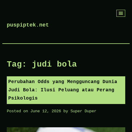
Skip
to
puspiptek.net
content
Tag:
judi bola
Perubahan Odds yang Mengguncang Dunia
Judi Bola: Ilusi Peluang atau Perang
Psikologis
Posted on
June 12, 2026
by
Super Duper