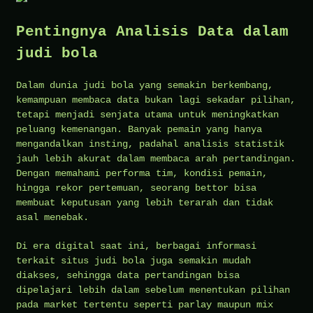
Main
Pentingnya Analisis Data dalam
Anti
judi bola
Drama!
Dalam dunia judi bola yang semakin berkembang,
kemampuan membaca data bukan lagi sekadar pilihan,
tetapi menjadi senjata utama untuk meningkatkan
peluang kemenangan. Banyak pemain yang hanya
mengandalkan insting, padahal analisis statistik
jauh lebih akurat dalam membaca arah pertandingan.
Dengan memahami performa tim, kondisi pemain,
hingga rekor pertemuan, seorang bettor bisa
membuat keputusan yang lebih terarah dan tidak
asal menebak.
Di era digital saat ini, berbagai informasi
terkait situs judi bola juga semakin mudah
diakses, sehingga data pertandingan bisa
dipelajari lebih dalam sebelum menentukan pilihan
pada market tertentu seperti parlay maupun mix