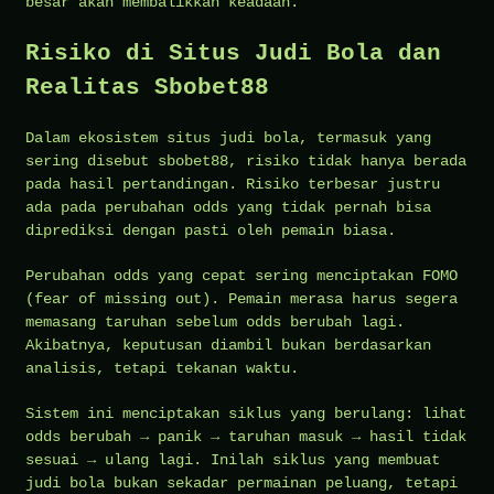
besar akan membalikkan keadaan.
Risiko di Situs Judi Bola dan
Realitas Sbobet88
Dalam ekosistem situs judi bola, termasuk yang
sering disebut sbobet88, risiko tidak hanya berada
pada hasil pertandingan. Risiko terbesar justru
ada pada perubahan odds yang tidak pernah bisa
diprediksi dengan pasti oleh pemain biasa.
Perubahan odds yang cepat sering menciptakan FOMO
(fear of missing out). Pemain merasa harus segera
memasang taruhan sebelum odds berubah lagi.
Akibatnya, keputusan diambil bukan berdasarkan
analisis, tetapi tekanan waktu.
Sistem ini menciptakan siklus yang berulang: lihat
odds berubah → panik → taruhan masuk → hasil tidak
sesuai → ulang lagi. Inilah siklus yang membuat
judi bola bukan sekadar permainan peluang, tetapi