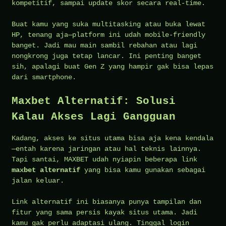
kompetitif, sampai update skor secara real-time.
Buat kamu yang suka multitasking atau buka lewat
HP, tenang aja—platform ini udah mobile-friendly
banget. Jadi mau main sambil rebahan atau lagi
nongkrong juga tetap lancar. Ini penting banget
sih, apalagi buat Gen Z yang hampir gak bisa lepas
dari smartphone.
Maxbet Alternatif: Solusi
Kalau Akses Lagi Gangguan
Kadang, akses ke situs utama bisa aja kena kendala
—entah karena jaringan atau hal teknis lainnya.
Tapi santai, MAXBET udah nyiapin beberapa link
maxbet alternatif
yang bisa kamu gunakan sebagai
jalan keluar.
Link alternatif ini biasanya punya tampilan dan
fitur yang sama persis kayak situs utama. Jadi
kamu gak perlu adaptasi ulang. Tinggal login