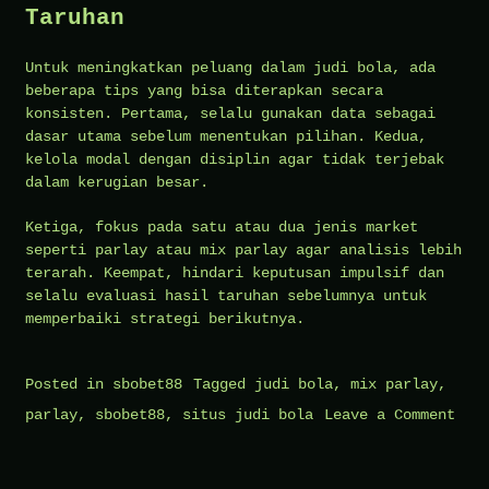
Taruhan
Untuk meningkatkan peluang dalam judi bola, ada
beberapa tips yang bisa diterapkan secara
konsisten. Pertama, selalu gunakan data sebagai
dasar utama sebelum menentukan pilihan. Kedua,
kelola modal dengan disiplin agar tidak terjebak
dalam kerugian besar.
Ketiga, fokus pada satu atau dua jenis market
seperti parlay atau mix parlay agar analisis lebih
terarah. Keempat, hindari keputusan impulsif dan
selalu evaluasi hasil taruhan sebelumnya untuk
memperbaiki strategi berikutnya.
Posted in
sbobet88
Tagged
judi bola
,
mix parlay
,
parlay
,
sbobet88
,
situs judi bola
Leave a Comment
on
JUDI