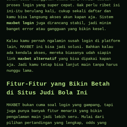
proses login yang super cepat. Gak perlu ribet isi
ini-itu berulang kali, cukup sekali daftar dan
kamu bisa langsung akses akun kapan aja. Sistem
maxbet login
juga dirancang stabil, jadi minim
banget error atau gangguan yang bikin kesel.
Kalau kamu pernah ngalamin susah login di platform
lain, MAXBET ini bisa jadi solusi. Bahkan kalau
ada kendala akses, mereka biasanya udah siapin
link
maxbet alternatif
yang bisa dipakai kapan
aja. Jadi kamu tetap bisa lanjut main tanpa harus
nunggu lama.
Fitur-Fitur yang Bikin Betah
di Situs Judi Bola Ini
MAXBET bukan cuma soal login yang gampang, tapi
juga punya banyak fitur menarik yang bikin
pengalaman main jadi lebih seru. Mulai dari
pilihan pertandingan yang lengkap, odds yang