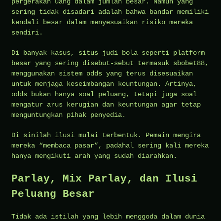
pergerakan uang dalam jumlah besar. Namun yang
sering tidak disadari adalah bahwa bandar memiliki
kendali besar dalam menyesuaikan risiko mereka
sendiri.
Di banyak kasus, situs judi bola seperti platform
besar yang sering disebut-sebut termasuk sbobet88,
menggunakan sistem odds yang terus disesuaikan
untuk menjaga keseimbangan keuntungan. Artinya,
odds bukan hanya soal peluang, tetapi juga soal
mengatur arus kerugian dan keuntungan agar tetap
menguntungkan pihak penyedia.
Di sinilah ilusi mulai terbentuk. Pemain mengira
mereka “membaca pasar”, padahal sering kali mereka
hanya mengikuti arah yang sudah diarahkan.
Parlay, Mix Parlay, dan Ilusi
Peluang Besar
Tidak ada istilah yang lebih menggoda dalam dunia