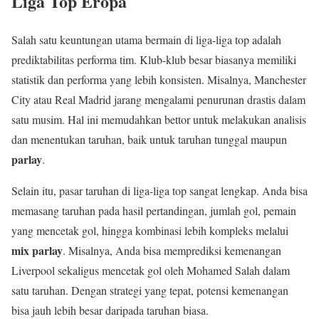
Liga Top Eropa
Salah satu keuntungan utama bermain di liga-liga top adalah
prediktabilitas performa tim. Klub-klub besar biasanya memiliki
statistik dan performa yang lebih konsisten. Misalnya, Manchester
City atau Real Madrid jarang mengalami penurunan drastis dalam
satu musim. Hal ini memudahkan bettor untuk melakukan analisis
dan menentukan taruhan, baik untuk taruhan tunggal maupun
parlay
.
Selain itu, pasar taruhan di liga-liga top sangat lengkap. Anda bisa
memasang taruhan pada hasil pertandingan, jumlah gol, pemain
yang mencetak gol, hingga kombinasi lebih kompleks melalui
mix parlay
. Misalnya, Anda bisa memprediksi kemenangan
Liverpool sekaligus mencetak gol oleh Mohamed Salah dalam
satu taruhan. Dengan strategi yang tepat, potensi kemenangan
bisa jauh lebih besar daripada taruhan biasa.