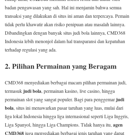
badan pengawasan yang sah. Hal ini menjamin bahwa semua
transaksi yang dilakukan di situs ini aman dan terpercaya. Pemain
tidak perlu khawatir akan risiko penipuan atau masalah lainnya.
Dibandingkan dengan banyak situs judi bola lainnya, CMD368
Indonesia lebih menonjol dalam hal transparansi dan kepatuhan
terhadap regulasi yang ada.
2. Pilihan Permainan yang Beragam
CMD368 menyediakan berbagai macam pilihan permainan judi,
judi bola
termasuk
, permainan kasino, live casino, hingga
judi
permainan slot yang sangat populer. Bagi para penggemar
bola
, situs ini menawarkan pasar taruhan yang luas, mulai dari
liga lokal Indonesia hingga liga internasional seperti Liga Inggris,
agen
Liga Spanyol, hingga Liga Champions. Tidak hanya itu,
CMD368
juga menyediakan berbagai jenis taruhan yang dapat