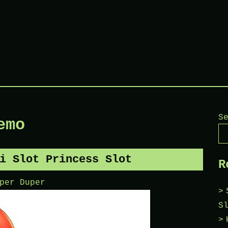
S
emo
i Slot Princess Slot
R
per Duper
S