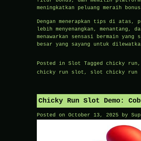
fitur bonus, dan memilih platfor
meningkatkan peluang meraih bonu
Dengan menerapkan tips di atas, 
lebih menyenangkan, menantang, d
menawarkan sensasi bermain yang s
besar yang sayang untuk dilewatka
Posted in
Slot
Tagged
chicky run
chicky run slot
,
slot chicky run
Chicky Run Slot Demo: Cob
Posted on
October 13, 2025
by
Sup