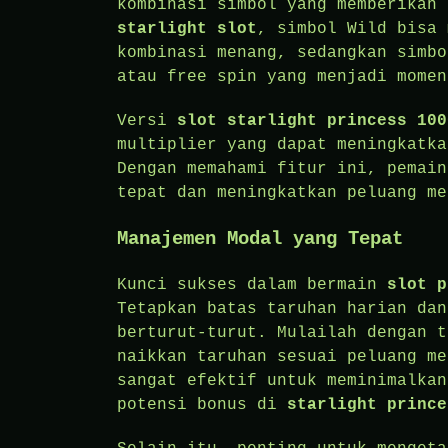
kombinasi simbol yang memberikan 
starlight slot
, simbol Wild bisa 
kombinasi menang, sedangkan simbo
atau free spin yang menjadi momen
Versi
slot starlight princess 100
multiplier yang dapat meningkatka
Dengan memahami fitur ini, pemain
tepat dan meningkatkan peluang me
Manajemen Modal yang Tepat
Kunci sukses dalam bermain
slot p
Tetapkan batas taruhan harian dan
berturut-turut. Mulailah dengan t
naikkan taruhan sesuai peluang me
sangat efektif untuk meminimalkan
potensi bonus di
starlight prince