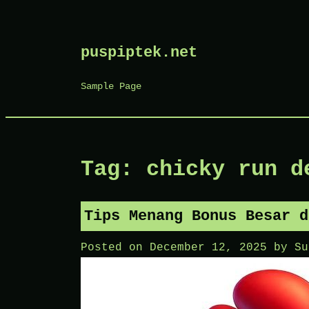
Skip
puspiptek.net
to
content
Sample Page
Tag:
chicky run d
Tips Menang Bonus Besar d
Posted on
December 12, 2025
by
Su