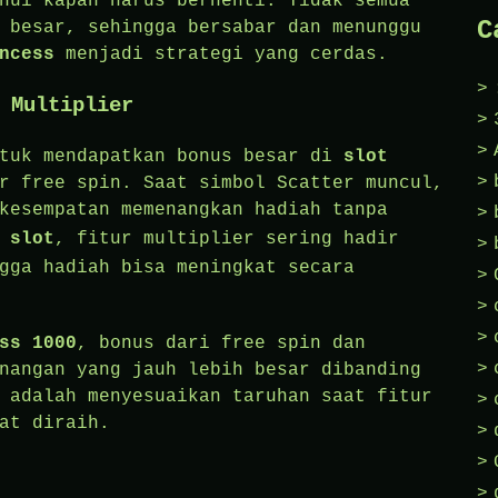
hui kapan harus berhenti. Tidak semua
C
 besar, sehingga bersabar dan menunggu
ncess
menjadi strategi yang cerdas.
 Multiplier
ntuk mendapatkan bonus besar di
slot
r free spin. Saat simbol Scatter muncul,
kesempatan memenangkan hadiah tanpa
 slot
, fitur multiplier sering hadir
gga hadiah bisa meningkat secara
ss 1000
, bonus dari free spin dan
nangan yang jauh lebih besar dibanding
 adalah menyesuaikan taruhan saat fitur
at diraih.