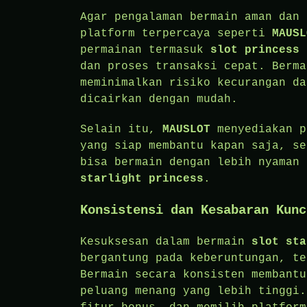
Agar pengalaman bermain aman dan 
platform terpercaya seperti
MAUSL
permainan termasuk
slot princess 
dan proses transaksi cepat. Berma
meminimalkan risiko kecurangan da
dicairkan dengan mudah.
Selain itu,
MAUSLOT
menyediakan p
yang siap membantu kapan saja, se
bisa bermain dengan lebih nyaman 
starlight princess
.
Konsistensi dan Kesabaran Kunc
Kesuksesan dalam bermain
slot sta
bergantung pada keberuntungan, te
Bermain secara konsisten membantu
peluang menang yang lebih tinggi.