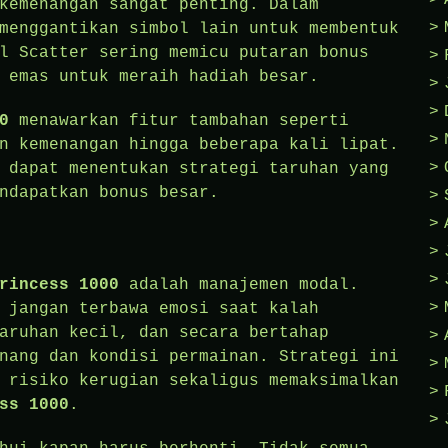
kemenangan sangat penting. Dalam
menggantikan simbol lain untuk membentuk
l Scatter sering memicu putaran bonus
 emas untuk meraih hadiah besar.
0
menawarkan fitur tambahan seperti
n kemenangan hingga beberapa kali lipat.
 dapat menentukan strategi taruhan yang
ndapatkan bonus besar.
rincess 1000
adalah manajemen modal.
 jangan terbawa emosi saat kalah
aruhan kecil, dan secara bertahap
nang dan kondisi permainan. Strategi ini
 risiko kerugian sekaligus memaksimalkan
ss 1000
.