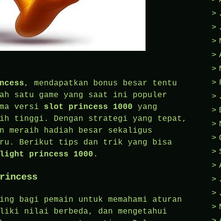
ncess
, mendapatkan bonus besar tentu
ah satu game yang saat ini populer
ama versi
slot princess 1000
yang
ih tinggi. Dengan strategi yang tepat,
n meraih hadiah besar sekaligus
ru. Berikut tips dan trik yang bisa
light princess 1000
.
rincess
ing bagi pemain untuk memahami aturan
liki nilai berbeda, dan mengetahui