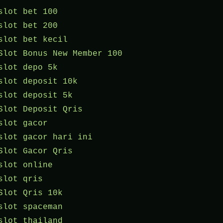
slot bet 100
slot bet 200
slot bet kecil
Slot Bonus New Member 100
slot depo 5k
slot deposit 10k
slot deposit 5k
Slot Deposit Qris
slot gacor
slot gacor hari ini
Slot Gacor Qris
slot online
slot qris
Slot Qris 10k
slot spaceman
slot thailand