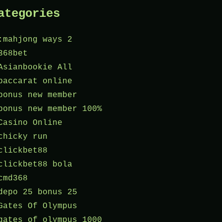
ategories
:mahjong ways 2
368bet
Asianbookie All
baccarat online
bonus new member
bonus new member 100%
Casino Online
chicky run
clickbet88
clickbet88 bola
cmd368
depo 25 bonus 25
Gates Of Olympus
gates of olympus 1000