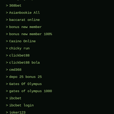
368bet
Asianbookie All
baccarat online
bonus new member
bonus new member 100%
Casino Online
chicky run
clickbet88
clickbet88 bola
cmd368
depo 25 bonus 25
Gates Of Olympus
gates of olympus 1000
ibcbet
ibcbet login
joker123