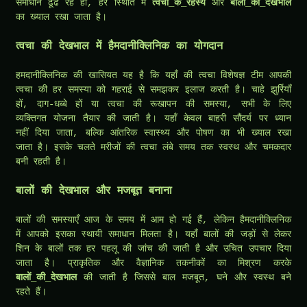
समाधान ढूँढ रहे हों, हर स्थिति में
त्वचा_के_रहस्य
और
बालों_की_देखभाल
का ख्याल रखा जाता है।
त्वचा की देखभाल में हैमदानीक्लिनिक का योगदान
हमदानीक्लिनिक की खासियत यह है कि यहाँ की त्वचा विशेषज्ञ टीम आपकी
त्वचा की हर समस्या को गहराई से समझकर इलाज करती है। चाहे झुर्रियाँ
हों, दाग-धब्बे हों या त्वचा की रूखापन की समस्या, सभी के लिए
व्यक्तिगत योजना तैयार की जाती है। यहाँ केवल बाहरी सौंदर्य पर ध्यान
नहीं दिया जाता, बल्कि आंतरिक स्वास्थ्य और पोषण का भी ख्याल रखा
जाता है। इसके चलते मरीजों की त्वचा लंबे समय तक स्वस्थ और चमकदार
बनी रहती है।
बालों की देखभाल और मजबूत बनाना
बालों की समस्याएँ आज के समय में आम हो गई हैं, लेकिन हैमदानीक्लिनिक
में आपको इसका स्थायी समाधान मिलता है। यहाँ बालों की जड़ों से लेकर
शिन के बालों तक हर पहलू की जांच की जाती है और उचित उपचार दिया
जाता है। प्राकृतिक और वैज्ञानिक तकनीकों का मिश्रण करके
बालों_की_देखभाल
की जाती है जिससे बाल मजबूत, घने और स्वस्थ बने
रहते हैं।