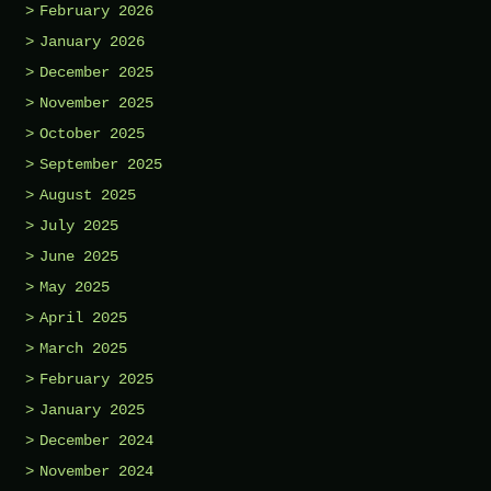
February 2026
January 2026
December 2025
November 2025
October 2025
September 2025
August 2025
July 2025
June 2025
May 2025
April 2025
March 2025
February 2025
January 2025
December 2024
November 2024