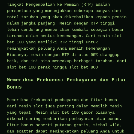
Tingkat Pengembalian ke Pemain (RTP) adalah
persentase yang menunjukkan seberapa banyak dari
total taruhan yang akan dikembalikan kepada pemain
dalam jangka panjang. Mesin dengan RTP tinggi
lebih cenderung memberikan kembali sebagian besar
taruhan dalam bentuk kemenangan. Cari mesin slot
bet 100 yang memiliki RTP tinggi untuk
meningkatkan peluang Anda meraih kemenangan.
Biasanya, mesin dengan RTP di atas 95% dianggap
baik, dan ini bisa mencakup berbagai taruhan, dari
slot bet 100 perak hingga slot bet 800.
Memeriksa Frekuensi Pembayaran dan Fitur
Bonus
Memeriksa frekuensi pembayaran dan fitur bonus
dari mesin slot juga penting dalam memilih mesin
yang tepat. Mesin slot bet 100 gacor biasanya
dikenal sering memberikan pembayaran atau bonus.
Fitur bonus seperti putaran gratis, simbol wild,
dan scatter dapat meningkatkan peluang Anda untuk