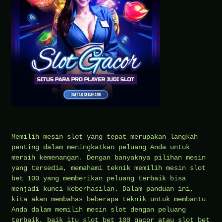
Memilih mesin slot yang tepat merupakan langkah
penting dalam meningkatkan peluang Anda untuk
meraih kemenangan. Dengan banyaknya pilihan mesin
yang tersedia, memahami teknik memilih mesin slot
bet 100 yang memberikan peluang terbaik bisa
menjadi kunci keberhasilan. Dalam panduan ini,
kita akan membahas beberapa teknik untuk membantu
Anda dalam memilih mesin slot dengan peluang
terbaik, baik itu slot bet 100 gacor atau slot bet