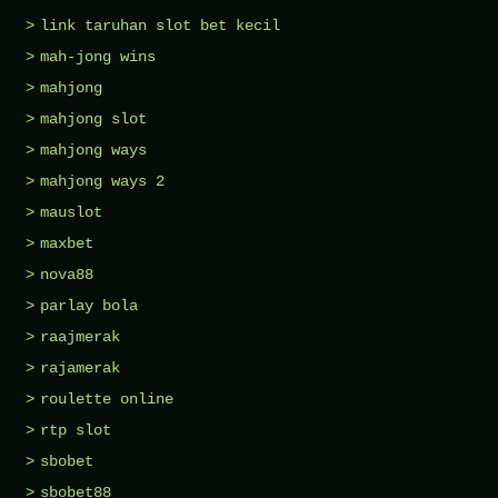
link taruhan slot bet kecil
mah-jong wins
mahjong
mahjong slot
mahjong ways
mahjong ways 2
mauslot
maxbet
nova88
parlay bola
raajmerak
rajamerak
roulette online
rtp slot
sbobet
sbobet88