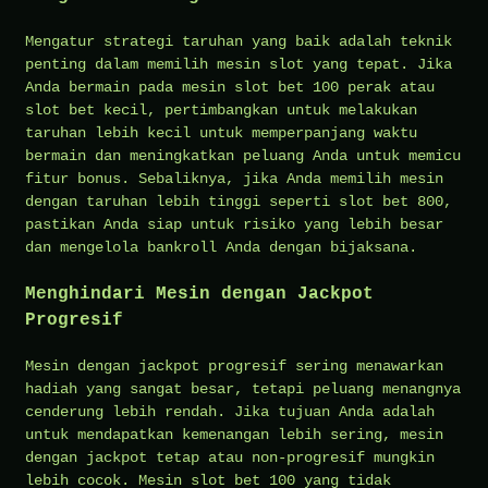
Mengatur strategi taruhan yang baik adalah teknik
penting dalam memilih mesin slot yang tepat. Jika
Anda bermain pada mesin slot bet 100 perak atau
slot bet kecil, pertimbangkan untuk melakukan
taruhan lebih kecil untuk memperpanjang waktu
bermain dan meningkatkan peluang Anda untuk memicu
fitur bonus. Sebaliknya, jika Anda memilih mesin
dengan taruhan lebih tinggi seperti slot bet 800,
pastikan Anda siap untuk risiko yang lebih besar
dan mengelola bankroll Anda dengan bijaksana.
Menghindari Mesin dengan Jackpot
Progresif
Mesin dengan jackpot progresif sering menawarkan
hadiah yang sangat besar, tetapi peluang menangnya
cenderung lebih rendah. Jika tujuan Anda adalah
untuk mendapatkan kemenangan lebih sering, mesin
dengan jackpot tetap atau non-progresif mungkin
lebih cocok. Mesin slot bet 100 yang tidak