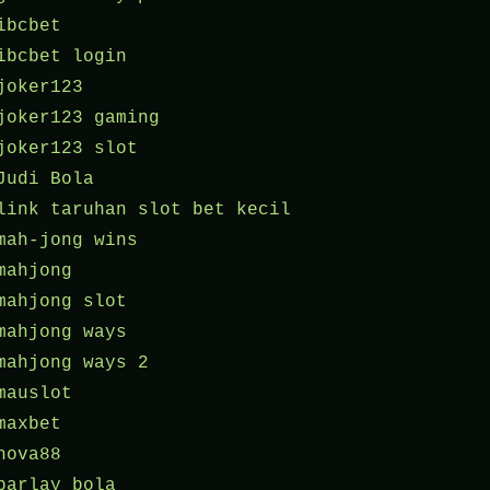
ibcbet
ibcbet login
joker123
joker123 gaming
joker123 slot
Judi Bola
link taruhan slot bet kecil
mah-jong wins
mahjong
mahjong slot
mahjong ways
mahjong ways 2
mauslot
maxbet
nova88
parlay bola