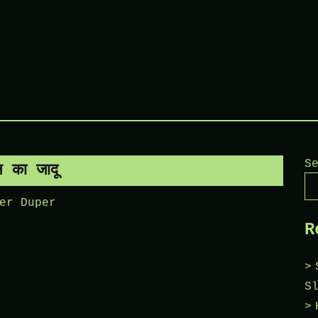
S
न का जादू
er Duper
R
S