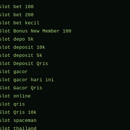
slot bet 100
slot bet 200
slot bet kecil
Slot Bonus New Member 100
slot depo 5k
slot deposit 10k
slot deposit 5k
Slot Deposit Qris
slot gacor
slot gacor hari ini
Slot Gacor Qris
slot online
slot qris
Slot Qris 10k
slot spaceman
slot thailand