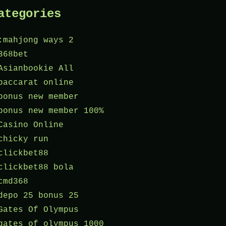
ategories
:mahjong ways 2
368bet
Asianbookie All
baccarat online
bonus new member
bonus new member 100%
Casino Online
chicky run
clickbet88
clickbet88 bola
cmd368
depo 25 bonus 25
Gates Of Olympus
gates of olympus 1000