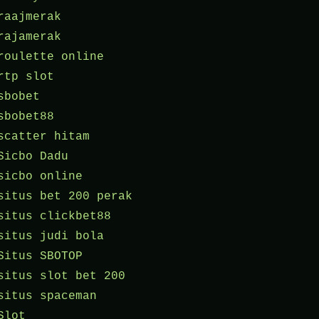
raajmerak
rajamerak
roulette online
rtp slot
sbobet
sbobet88
scatter hitam
Sicbo Dadu
sicbo online
situs bet 200 perak
situs clickbet88
situs judi bola
Situs SBOTOP
situs slot bet 200
situs spaceman
Slot