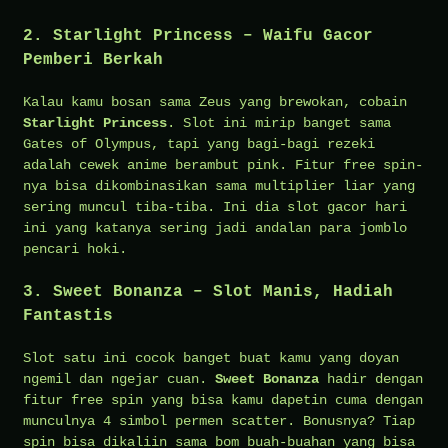
2. Starlight Princess – Waifu Gacor
Pemberi Berkah
Kalau kamu bosan sama Zeus yang brewokan, cobain
Starlight Princess
. Slot ini mirip banget sama
Gates of Olympus, tapi yang bagi-bagi rezeki
adalah cewek anime berambut pink. Fitur free spin-
nya bisa dikombinasikan sama multiplier liar yang
sering muncul tiba-tiba. Ini dia slot gacor hari
ini yang katanya sering jadi andalan para jomblo
pencari hoki.
3. Sweet Bonanza – Slot Manis, Hadiah
Fantastis
Slot satu ini cocok banget buat kamu yang doyan
ngemil dan ngejar cuan.
Sweet Bonanza
hadir dengan
fitur free spin yang bisa kamu dapetin cuma dengan
munculnya 4 simbol permen scatter. Bonusnya? Tiap
spin bisa dikaliin sama bom buah-buahan yang bisa