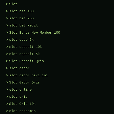
Slot
slot bet 100
slot bet 200
slot bet kecil
Slot Bonus New Member 100
slot depo 5k
slot deposit 10k
slot deposit 5k
Slot Deposit Qris
slot gacor
slot gacor hari ini
Slot Gacor Qris
slot online
slot qris
Slot Qris 10k
slot spaceman