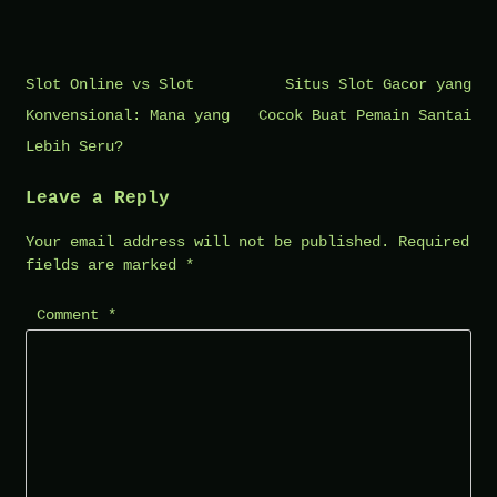
Post
Slot Online vs Slot
Situs Slot Gacor yang
navigation
Konvensional: Mana yang
Cocok Buat Pemain Santai
Lebih Seru?
Leave a Reply
Your email address will not be published.
Required
fields are marked
*
Comment
*