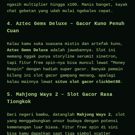
ngasih multiplier hingga x100. Manis banget, kayak
chat gebetan yang udah mulai ngebales cepat.
4. Aztec Gems Deluxe – Gacor Kuno Penuh
Cuan
Kalau kamu suka suasana mistis dan artefak kuno,
Aztec Gems Deluxe
adalah jawabannya. Slot ini
memang nggak punya storyline serumit sinetron,
tapi fitur free spin-nya bisa muncul lewat “Money
Respin” dengan hadiah super gacor. Banyak pemain
bilang ini slot gacor gampang menang, apalagi
kalau mainnya lewat
situs slot gacor clickbet88
.
5. Mahjong Ways 2 – Slot Gacor Rasa
Tiongkok
Dari negeri bambu, datanglah
Mahjong Ways 2
, slot
yang menggabungkan unsur budaya dengan potensi
kemenangan luar biasa. Fitur free spin di sini
bisa kamu dapatkan saat tiga simbol scatter