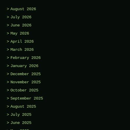
August 2026
July 2026
June 2026
May 2026
April 2026
March 2026
February 2026
January 2026
December 2025
November 2025
October 2025
September 2025
August 2025
July 2025
June 2025