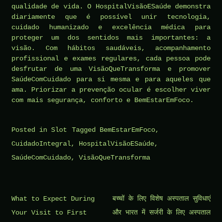
qualidade de vida. O HospitalVisãoESaúde demonstra
diariamente que é possível unir tecnologia,
cuidado humanizado e excelência médica para
proteger um dos sentidos mais importantes: a
visão. Com hábitos saudáveis, acompanhamento
profissional e exames regulares, cada pessoa pode
desfrutar de uma VisãoQueTransforma e promover
SaúdeComCuidado para si mesma e para aqueles que
ama. Priorizar a prevenção ocular é escolher viver
com mais segurança, conforto e BemEstarEmFoco.
Posted in
Slot
Tagged
BemEstarEmFoco
,
CuidadoIntegral
,
HospitalVisãoESaúde
,
SaúdeComCuidado
,
VisãoQueTransforma
Post
What to Expect During
बच्चों के लिए विशेष अस्पताल सुविधाएं
navigation
Your Visit to First
और भारत में सर्जरी के लिए अस्पताल