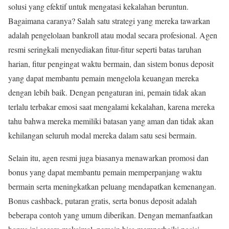
solusi yang efektif untuk mengatasi kekalahan beruntun.
Bagaimana caranya? Salah satu strategi yang mereka tawarkan
adalah pengelolaan bankroll atau modal secara profesional. Agen
resmi seringkali menyediakan fitur-fitur seperti batas taruhan
harian, fitur pengingat waktu bermain, dan sistem bonus deposit
yang dapat membantu pemain mengelola keuangan mereka
dengan lebih baik. Dengan pengaturan ini, pemain tidak akan
terlalu terbakar emosi saat mengalami kekalahan, karena mereka
tahu bahwa mereka memiliki batasan yang aman dan tidak akan
kehilangan seluruh modal mereka dalam satu sesi bermain.
Selain itu, agen resmi juga biasanya menawarkan promosi dan
bonus yang dapat membantu pemain memperpanjang waktu
bermain serta meningkatkan peluang mendapatkan kemenangan.
Bonus cashback, putaran gratis, serta bonus deposit adalah
beberapa contoh yang umum diberikan. Dengan memanfaatkan