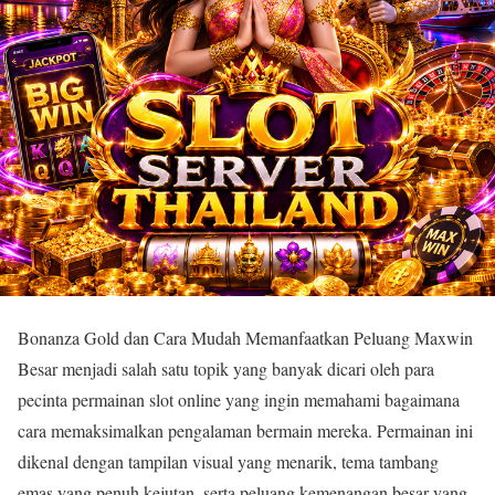
Bonanza Gold dan Cara Mudah Memanfaatkan Peluang Maxwin
Besar menjadi salah satu topik yang banyak dicari oleh para
pecinta permainan slot online yang ingin memahami bagaimana
cara memaksimalkan pengalaman bermain mereka. Permainan ini
dikenal dengan tampilan visual yang menarik, tema tambang
emas yang penuh kejutan, serta peluang kemenangan besar yang