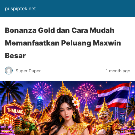
puspiptek.net
Bonanza Gold dan Cara Mudah
Memanfaatkan Peluang Maxwin
Besar
Super Duper
1 month ago