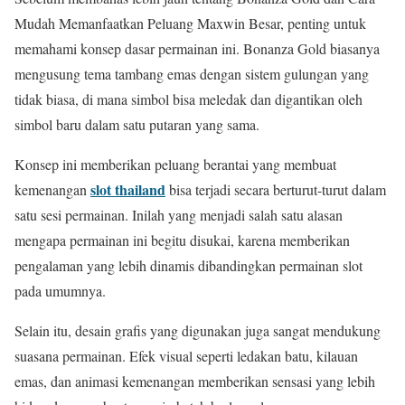
Mudah Memanfaatkan Peluang Maxwin Besar, penting untuk
memahami konsep dasar permainan ini. Bonanza Gold biasanya
mengusung tema tambang emas dengan sistem gulungan yang
tidak biasa, di mana simbol bisa meledak dan digantikan oleh
simbol baru dalam satu putaran yang sama.
Konsep ini memberikan peluang berantai yang membuat
slot thailand
kemenangan
bisa terjadi secara berturut-turut dalam
satu sesi permainan. Inilah yang menjadi salah satu alasan
mengapa permainan ini begitu disukai, karena memberikan
pengalaman yang lebih dinamis dibandingkan permainan slot
pada umumnya.
Selain itu, desain grafis yang digunakan juga sangat mendukung
suasana permainan. Efek visual seperti ledakan batu, kilauan
emas, dan animasi kemenangan memberikan sensasi yang lebih