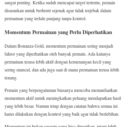
sangat penting. Ketika sudah mencapai target tertentu, pemain
disarankan untuk berhenti sejenak agar tidak terjebak dalam
permainan yang terlalu panjang tanpa kontrol.
Momentum Permainan yang Perlu Diperhatikan
Dalam Bonanza Gold, momentum permainan sering menjadi
faktor yang diperhatikan oleh banyak pemain. Ada kalanya
permainan terasa lebih aktif dengan kemenangan kecil yang
sering muncul, dan ada juga saat di mana permainan terasa lebih
tenang.
Pemain yang berpengalaman biasanya mencoba memanfaatkan
momentum aktif untuk meningkatkan peluang mendapatkan hasil
yang lebih besar. Namun tetap dengan catatan bahwa semua ini
harus dilakukan dengan kontrol yang baik agar tidak berlebihan.
Momentum ini bukan sesuatu yang bisa dipastikan, tetapi lebih