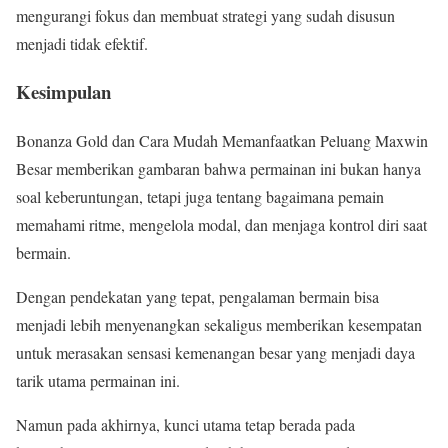
mengurangi fokus dan membuat strategi yang sudah disusun
menjadi tidak efektif.
Kesimpulan
Bonanza Gold dan Cara Mudah Memanfaatkan Peluang Maxwin
Besar memberikan gambaran bahwa permainan ini bukan hanya
soal keberuntungan, tetapi juga tentang bagaimana pemain
memahami ritme, mengelola modal, dan menjaga kontrol diri saat
bermain.
Dengan pendekatan yang tepat, pengalaman bermain bisa
menjadi lebih menyenangkan sekaligus memberikan kesempatan
untuk merasakan sensasi kemenangan besar yang menjadi daya
tarik utama permainan ini.
Namun pada akhirnya, kunci utama tetap berada pada