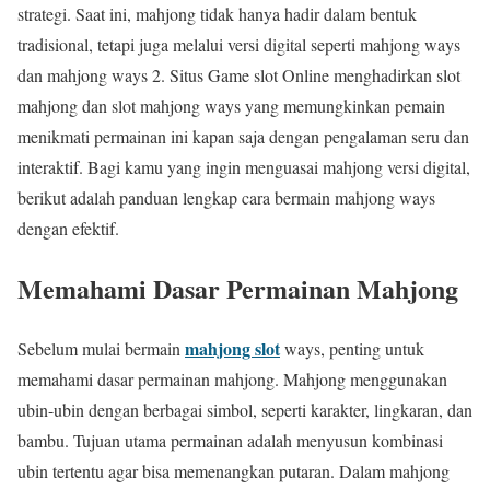
strategi. Saat ini, mahjong tidak hanya hadir dalam bentuk
tradisional, tetapi juga melalui versi digital seperti mahjong ways
dan mahjong ways 2. Situs Game slot Online menghadirkan slot
mahjong dan slot mahjong ways yang memungkinkan pemain
menikmati permainan ini kapan saja dengan pengalaman seru dan
interaktif. Bagi kamu yang ingin menguasai mahjong versi digital,
berikut adalah panduan lengkap cara bermain mahjong ways
dengan efektif.
Memahami Dasar Permainan Mahjong
mahjong slot
Sebelum mulai bermain
ways, penting untuk
memahami dasar permainan mahjong. Mahjong menggunakan
ubin-ubin dengan berbagai simbol, seperti karakter, lingkaran, dan
bambu. Tujuan utama permainan adalah menyusun kombinasi
ubin tertentu agar bisa memenangkan putaran. Dalam mahjong