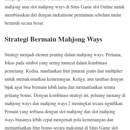
mahjong atau slot mahjong ways di Situs Game slot Online untuk
membiasakan diri dengan mekanisme permainan sebelum mulai
bertaruh secara besar.
Strategi Bermain Mahjong Ways
Strategi menjadi elemen penting dalam mahjong ways. Pertama,
fokus pada simbol yang sering muncul dalam kombinasi
pemenang. Kedua, manfaatkan fitur putaran gratis dan multiplier
untuk memaksimalkan kemenangan. Ketiga, atur taruhan dengan
bijak agar bisa bermain lebih lama dan memanfaatkan semua
peluang bonus. Dengan kombinasi strategi ini, peluang menang di
mahjong ways dan mahjong ways 2 meningkat secara signifikan.
Pemain yang terbiasa dengan slot mahjong dan slot mahjong
ways biasanya lebih cepat mengenali pola kemenangan dan
memanfaatkan fitur bonus secara maksimal di Situs Game slot