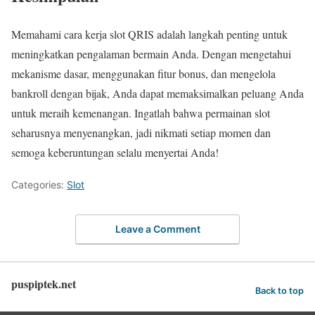
Memahami cara kerja slot QRIS adalah langkah penting untuk
meningkatkan pengalaman bermain Anda. Dengan mengetahui
mekanisme dasar, menggunakan fitur bonus, dan mengelola
bankroll dengan bijak, Anda dapat memaksimalkan peluang Anda
untuk meraih kemenangan. Ingatlah bahwa permainan slot
seharusnya menyenangkan, jadi nikmati setiap momen dan
semoga keberuntungan selalu menyertai Anda!
Categories:
Slot
Leave a Comment
puspiptek.net
Back to top