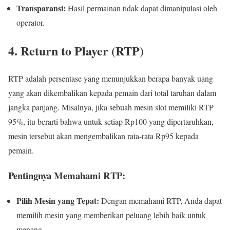
Transparansi:
Hasil permainan tidak dapat dimanipulasi oleh
operator.
4. Return to Player (RTP)
RTP adalah persentase yang menunjukkan berapa banyak uang
yang akan dikembalikan kepada pemain dari total taruhan dalam
jangka panjang. Misalnya, jika sebuah mesin slot memiliki RTP
95%, itu berarti bahwa untuk setiap Rp100 yang dipertaruhkan,
mesin tersebut akan mengembalikan rata-rata Rp95 kepada
pemain.
Pentingnya Memahami RTP:
Pilih Mesin yang Tepat:
Dengan memahami RTP, Anda dapat
memilih mesin yang memberikan peluang lebih baik untuk
menang.