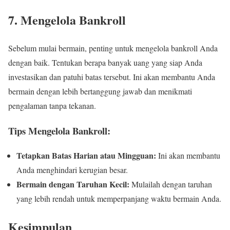
7. Mengelola Bankroll
Sebelum mulai bermain, penting untuk mengelola bankroll Anda
dengan baik. Tentukan berapa banyak uang yang siap Anda
investasikan dan patuhi batas tersebut. Ini akan membantu Anda
bermain dengan lebih bertanggung jawab dan menikmati
pengalaman tanpa tekanan.
Tips Mengelola Bankroll:
Tetapkan Batas Harian atau Mingguan:
Ini akan membantu
Anda menghindari kerugian besar.
Bermain dengan Taruhan Kecil:
Mulailah dengan taruhan
yang lebih rendah untuk memperpanjang waktu bermain Anda.
Kesimpulan