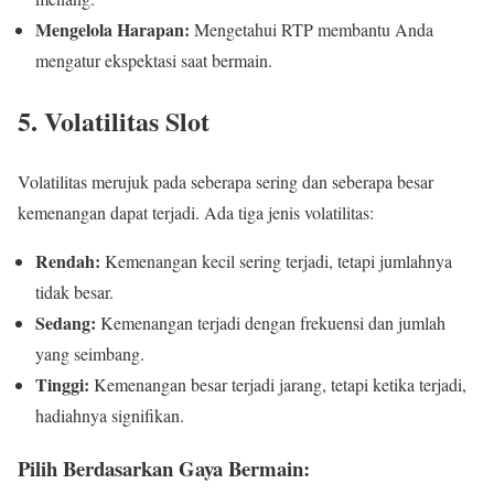
Mengelola Harapan:
Mengetahui RTP membantu Anda
mengatur ekspektasi saat bermain.
5. Volatilitas Slot
Volatilitas merujuk pada seberapa sering dan seberapa besar
kemenangan dapat terjadi. Ada tiga jenis volatilitas:
Rendah:
Kemenangan kecil sering terjadi, tetapi jumlahnya
tidak besar.
Sedang:
Kemenangan terjadi dengan frekuensi dan jumlah
yang seimbang.
Tinggi:
Kemenangan besar terjadi jarang, tetapi ketika terjadi,
hadiahnya signifikan.
Pilih Berdasarkan Gaya Bermain: