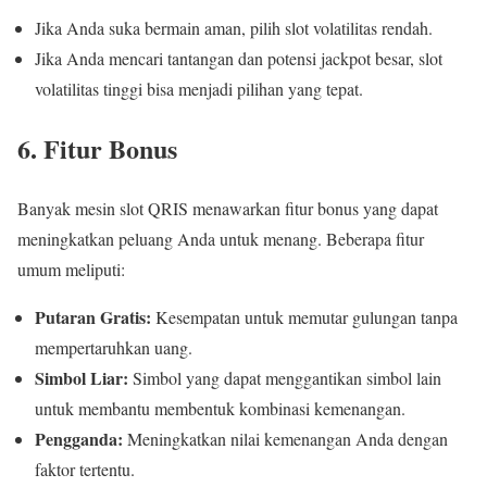
Jika Anda suka bermain aman, pilih slot volatilitas rendah.
Jika Anda mencari tantangan dan potensi jackpot besar, slot
volatilitas tinggi bisa menjadi pilihan yang tepat.
6. Fitur Bonus
Banyak mesin slot QRIS menawarkan fitur bonus yang dapat
meningkatkan peluang Anda untuk menang. Beberapa fitur
umum meliputi:
Putaran Gratis:
Kesempatan untuk memutar gulungan tanpa
mempertaruhkan uang.
Simbol Liar:
Simbol yang dapat menggantikan simbol lain
untuk membantu membentuk kombinasi kemenangan.
Pengganda:
Meningkatkan nilai kemenangan Anda dengan
faktor tertentu.