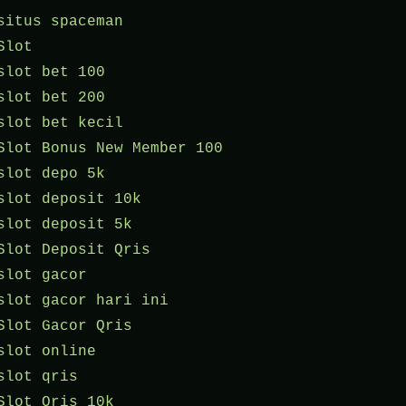
situs spaceman
Slot
slot bet 100
slot bet 200
slot bet kecil
Slot Bonus New Member 100
slot depo 5k
slot deposit 10k
slot deposit 5k
Slot Deposit Qris
slot gacor
slot gacor hari ini
Slot Gacor Qris
slot online
slot qris
Slot Qris 10k