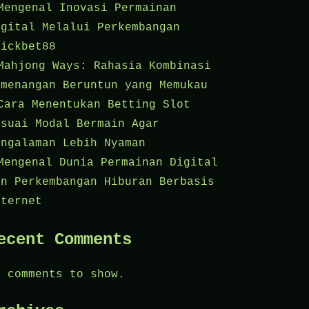
Mengenal Inovasi Permainan
igital Melalui Perkembangan
lickbet88
Mahjong Ways: Rahasia Kombinasi
emenangan Beruntun yang Memukau
Cara Menentukan Betting Slot
esuai Modal Bermain Agar
engalaman Lebih Nyaman
Mengenal Dunia Permainan Digital
an Perkembangan Hiburan Berbasis
nternet
ecent Comments
o comments to show.