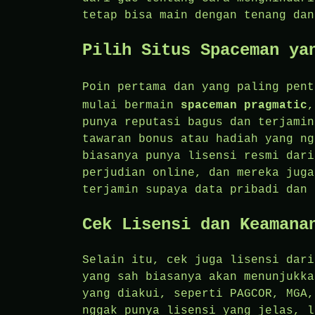
tetap bisa main dengan tenang dan
Pilih Situs Spaceman ya
Poin pertama dan yang paling pen
mulai bermain
spaceman pragmatic
,
punya reputasi bagus dan terjamin
tawaran bonus atau hadiah yang ng
biasanya punya lisensi resmi dari
perjudian online, dan mereka juga
terjamin supaya data pribadi dan 
Cek Lisensi dan Keamana
Selain itu, cek juga lisensi dar
yang sah biasanya akan menunjukka
yang diakui, seperti PAGCOR, MGA,
nggak punya lisensi yang jelas, l