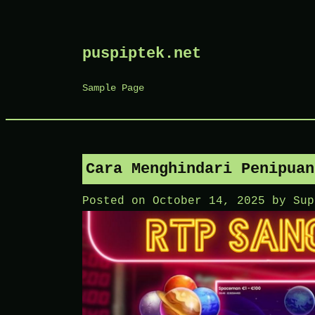
Skip
puspiptek.net
to
content
Sample Page
Cara Menghindari Penipuan
Posted on
October 14, 2025
by
Sup