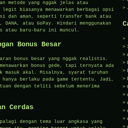
an metode yang nggak jelas atau
 legit biasanya menawarkan berbagai opsi
si dan aman, seperti transfer bank atau
C
, DANA, atau GoPay. Hindari menggunakan
s atau baru-baru ini muncul.
ngan Bonus Besar
aran bonus besar yang nggak realistis.
menawarkan bonus gede, tapi ternyata ada
k masuk akal. Misalnya, syarat taruhan
 hanya berlaku pada game tertentu. Jadi,
tuan dengan teliti sebelum menerima
an Cerdas
palagi dengan tema luar angkasa yang