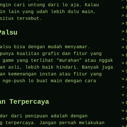
ngin cari untung dari lo aja. Kalau
in lain yang udah lebih dulu main,
situs tersebut.
Palsu
alsu bisa dengan mudah menyamar.
punya kualitas grafis dan fitur yang
 game yang terlihat “murahan” atau nggak
an asli, lebih baik hindari. Banyak juga
an kemenangan instan atau fitur yang
 nge-push lo buat main dengan cara
an Terpercaya
dar dari penipuan adalah dengan
g terpercaya. Jangan pernah melakukan