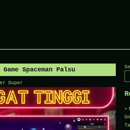
S
 Game Spaceman Palsu
er Duper
R
O
T