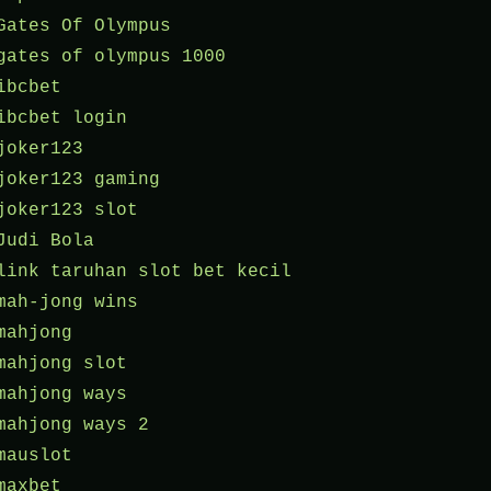
Gates Of Olympus
gates of olympus 1000
ibcbet
ibcbet login
joker123
joker123 gaming
joker123 slot
Judi Bola
link taruhan slot bet kecil
mah-jong wins
mahjong
mahjong slot
mahjong ways
mahjong ways 2
mauslot
maxbet