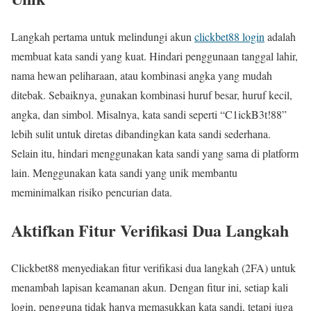
Langkah pertama untuk melindungi akun
clickbet88 login
adalah
membuat kata sandi yang kuat. Hindari penggunaan tanggal lahir,
nama hewan peliharaan, atau kombinasi angka yang mudah
ditebak. Sebaiknya, gunakan kombinasi huruf besar, huruf kecil,
angka, dan simbol. Misalnya, kata sandi seperti “C1ickB3t!88”
lebih sulit untuk diretas dibandingkan kata sandi sederhana.
Selain itu, hindari menggunakan kata sandi yang sama di platform
lain. Menggunakan kata sandi yang unik membantu
meminimalkan risiko pencurian data.
Aktifkan Fitur Verifikasi Dua Langkah
Clickbet88 menyediakan fitur verifikasi dua langkah (2FA) untuk
menambah lapisan keamanan akun. Dengan fitur ini, setiap kali
login, pengguna tidak hanya memasukkan kata sandi, tetapi juga