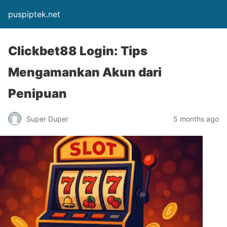
puspiptek.net
Clickbet88 Login: Tips
Mengamankan Akun dari
Penipuan
Super Duper
5 months ago