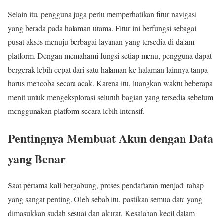
Selain itu, pengguna juga perlu memperhatikan fitur navigasi
yang berada pada halaman utama. Fitur ini berfungsi sebagai
pusat akses menuju berbagai layanan yang tersedia di dalam
platform. Dengan memahami fungsi setiap menu, pengguna dapat
bergerak lebih cepat dari satu halaman ke halaman lainnya tanpa
harus mencoba secara acak. Karena itu, luangkan waktu beberapa
menit untuk mengeksplorasi seluruh bagian yang tersedia sebelum
menggunakan platform secara lebih intensif.
Pentingnya Membuat Akun dengan Data
yang Benar
Saat pertama kali bergabung, proses pendaftaran menjadi tahap
yang sangat penting. Oleh sebab itu, pastikan semua data yang
dimasukkan sudah sesuai dan akurat. Kesalahan kecil dalam