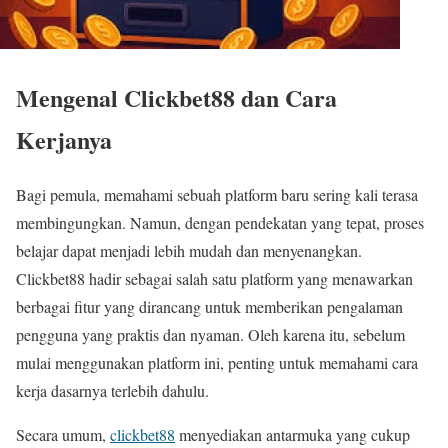
Mengenal Clickbet88 dan Cara
Kerjanya
Bagi pemula, memahami sebuah platform baru sering kali terasa
membingungkan. Namun, dengan pendekatan yang tepat, proses
belajar dapat menjadi lebih mudah dan menyenangkan.
Clickbet88 hadir sebagai salah satu platform yang menawarkan
berbagai fitur yang dirancang untuk memberikan pengalaman
pengguna yang praktis dan nyaman. Oleh karena itu, sebelum
mulai menggunakan platform ini, penting untuk memahami cara
kerja dasarnya terlebih dahulu.
Secara umum,
clickbet88
menyediakan antarmuka yang cukup