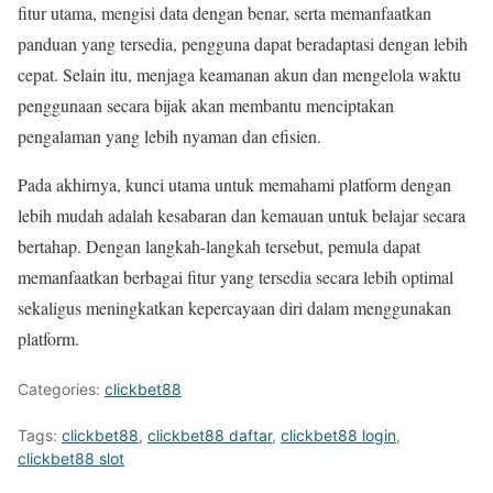
fitur utama, mengisi data dengan benar, serta memanfaatkan
panduan yang tersedia, pengguna dapat beradaptasi dengan lebih
cepat. Selain itu, menjaga keamanan akun dan mengelola waktu
penggunaan secara bijak akan membantu menciptakan
pengalaman yang lebih nyaman dan efisien.
Pada akhirnya, kunci utama untuk memahami platform dengan
lebih mudah adalah kesabaran dan kemauan untuk belajar secara
bertahap. Dengan langkah-langkah tersebut, pemula dapat
memanfaatkan berbagai fitur yang tersedia secara lebih optimal
sekaligus meningkatkan kepercayaan diri dalam menggunakan
platform.
Categories:
clickbet88
Tags:
clickbet88
,
clickbet88 daftar
,
clickbet88 login
,
clickbet88 slot