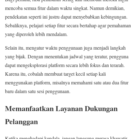
mencoba semua fitur dalam waktu singkat. Namun demikian,
pendekatan seperti ini justru dapat menyebabkan kebingungan.
Sebaliknya, pelajari setiap fitur secara bertahap agar pemahaman
yang diperoleh lebih mendalam.
Selain itu, mengatur waktu penggunaan juga menjadi langkah
yang bijak. Dengan menentukan jadwal yang teratur, pengguna
dapat mengeksplorasi platform secara lebih fokus dan terarah.
Karena itu, cobalah membuat target kecil setiap kali
menggunakan platform, misalnya memahami satu atau dua fitur
baru dalam satu sesi penggunaan.
Memanfaatkan Layanan Dukungan
Pelanggan
Ketika menghadapi kendala, jangan langsung merasa khawatir.