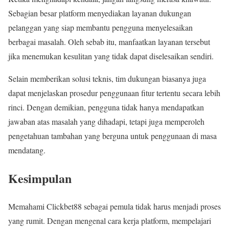
Sebagian besar platform menyediakan layanan dukungan
pelanggan yang siap membantu pengguna menyelesaikan
berbagai masalah. Oleh sebab itu, manfaatkan layanan tersebut
jika menemukan kesulitan yang tidak dapat diselesaikan sendiri.
Selain memberikan solusi teknis, tim dukungan biasanya juga
dapat menjelaskan prosedur penggunaan fitur tertentu secara lebih
rinci. Dengan demikian, pengguna tidak hanya mendapatkan
jawaban atas masalah yang dihadapi, tetapi juga memperoleh
pengetahuan tambahan yang berguna untuk penggunaan di masa
mendatang.
Kesimpulan
Memahami Clickbet88 sebagai pemula tidak harus menjadi proses
yang rumit. Dengan mengenal cara kerja platform, mempelajari