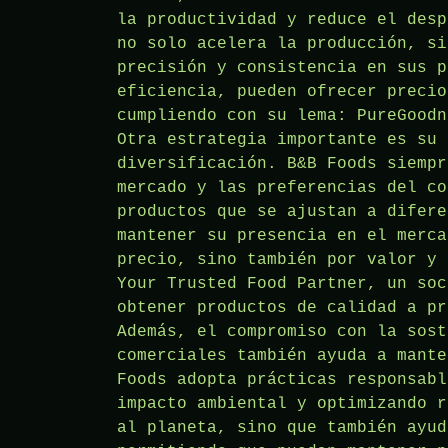
la productividad y reduce el desp
no solo acelera la producción, si
precisión y consistencia en sus p
eficiencia, pueden ofrecer precio
cumpliendo con su lema: PureGoodn
Otra estrategia importante es su 
diversificación. B&B Foods siempr
mercado y las preferencias del co
productos que se ajustan a difere
mantener su presencia en el merca
precio, sino también por valor y 
Your Trusted Food Partner, un soc
obtener productos de calidad a pr
Además, el compromiso con la sost
comerciales también ayuda a mante
Foods adopta prácticas responsabl
impacto ambiental y optimizando r
al planeta, sino que también ayud