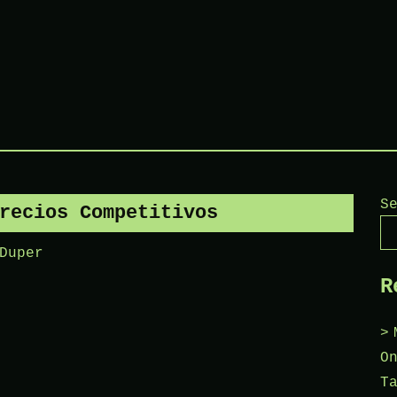
S
recios Competitivos
Duper
R
O
T