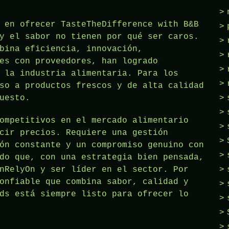
 en ofrecer TasteTheDifference with B&B
y el sabor no tienen por qué ser caros.
bina eficiencia, innovación,
es con proveedores, han logrado
 la industria alimentaria. Para los
so a productos frescos y de alta calidad
uesto.
ompetitivos en el mercado alimentario
cir precios. Requiere una gestión
ón constante y un compromiso genuino con
do que, con una estrategia bien pensada,
nRelyOn y ser líder en el sector. Por
onfiable que combina sabor, calidad y
ds está siempre listo para ofrecer lo