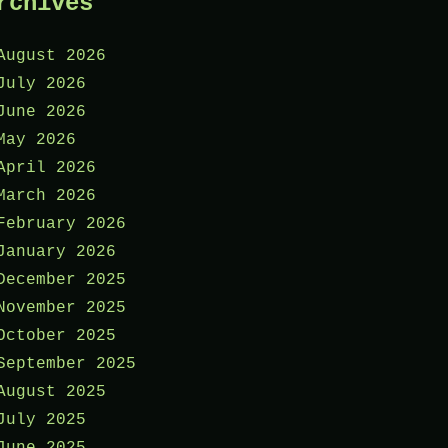
rchives
August 2026
July 2026
June 2026
May 2026
April 2026
March 2026
February 2026
January 2026
December 2025
November 2025
October 2025
September 2025
August 2025
July 2025
June 2025