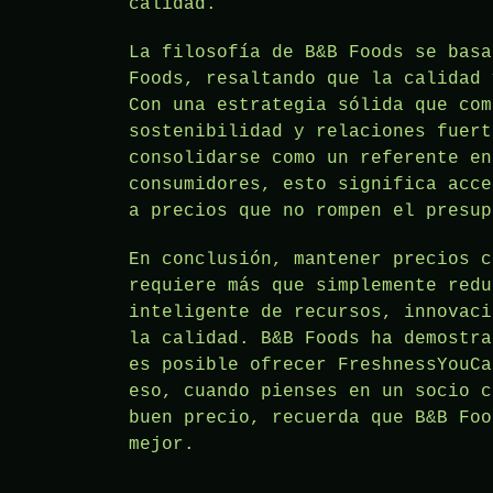
calidad.
La filosofía de B&B Foods se basa
Foods, resaltando que la calidad 
Con una estrategia sólida que com
sostenibilidad y relaciones fuert
consolidarse como un referente en
consumidores, esto significa acce
a precios que no rompen el presup
En conclusión, mantener precios c
requiere más que simplemente redu
inteligente de recursos, innovaci
la calidad. B&B Foods ha demostra
es posible ofrecer FreshnessYouCa
eso, cuando pienses en un socio c
buen precio, recuerda que B&B Foo
mejor.