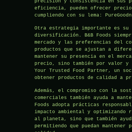
precisión y consistencia en sus p
eficiencia, pueden ofrecer precio
cumpliendo con su lema: PureGoodn
Otra estrategia importante es su 
diversificación. B&B Foods siempr
mercado y las preferencias del co
productos que se ajustan a difere
mantener su presencia en el merca
precio, sino también por valor y 
Your Trusted Food Partner, un soc
obtener productos de calidad a pr
Además, el compromiso con la sost
comerciales también ayuda a mante
Foods adopta prácticas responsabl
impacto ambiental y optimizando r
al planeta, sino que también ayud
permitiendo que puedan mantener p