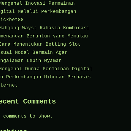
Mengenal Inovasi Permainan
igital Melalui Perkembangan
lickbet88
Mahjong Ways: Rahasia Kombinasi
emenangan Beruntun yang Memukau
Cara Menentukan Betting Slot
esuai Modal Bermain Agar
engalaman Lebih Nyaman
Mengenal Dunia Permainan Digital
an Perkembangan Hiburan Berbasis
nternet
ecent Comments
o comments to show.