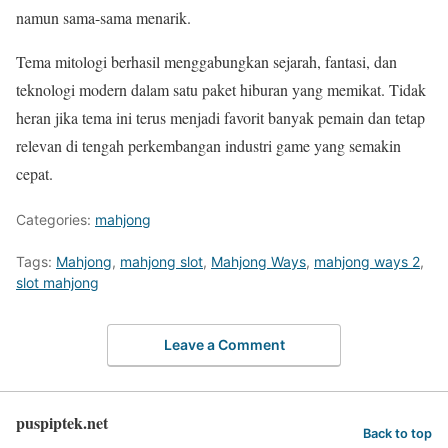
namun sama-sama menarik.
Tema mitologi berhasil menggabungkan sejarah, fantasi, dan
teknologi modern dalam satu paket hiburan yang memikat. Tidak
heran jika tema ini terus menjadi favorit banyak pemain dan tetap
relevan di tengah perkembangan industri game yang semakin
cepat.
Categories:
mahjong
Tags:
Mahjong
,
mahjong slot
,
Mahjong Ways
,
mahjong ways 2
,
slot mahjong
Leave a Comment
puspiptek.net
Back to top