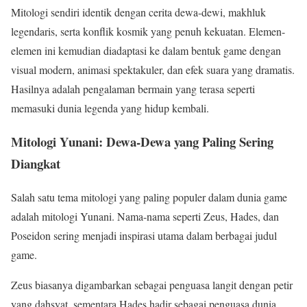
Mitologi sendiri identik dengan cerita dewa-dewi, makhluk
legendaris, serta konflik kosmik yang penuh kekuatan. Elemen-
elemen ini kemudian diadaptasi ke dalam bentuk game dengan
visual modern, animasi spektakuler, dan efek suara yang dramatis.
Hasilnya adalah pengalaman bermain yang terasa seperti
memasuki dunia legenda yang hidup kembali.
Mitologi Yunani: Dewa-Dewa yang Paling Sering
Diangkat
Salah satu tema mitologi yang paling populer dalam dunia game
adalah mitologi Yunani. Nama-nama seperti Zeus, Hades, dan
Poseidon sering menjadi inspirasi utama dalam berbagai judul
game.
Zeus biasanya digambarkan sebagai penguasa langit dengan petir
yang dahsyat, sementara Hades hadir sebagai penguasa dunia