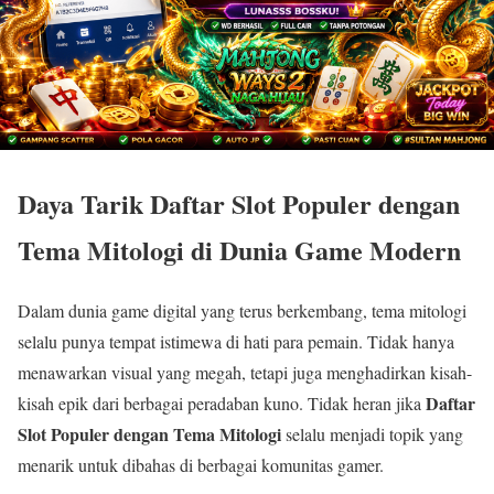
Daya Tarik Daftar Slot Populer dengan
Tema Mitologi di Dunia Game Modern
Dalam dunia game digital yang terus berkembang, tema mitologi
selalu punya tempat istimewa di hati para pemain. Tidak hanya
menawarkan visual yang megah, tetapi juga menghadirkan kisah-
Daftar
kisah epik dari berbagai peradaban kuno. Tidak heran jika
Slot Populer dengan Tema Mitologi
selalu menjadi topik yang
menarik untuk dibahas di berbagai komunitas gamer.