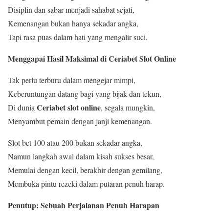
Disiplin dan sabar menjadi sahabat sejati,
Kemenangan bukan hanya sekadar angka,
Tapi rasa puas dalam hati yang mengalir suci.
Menggapai Hasil Maksimal di Ceriabet Slot Online
Tak perlu terburu dalam mengejar mimpi,
Keberuntungan datang bagi yang bijak dan tekun,
Ceriabet slot online
Di dunia
, segala mungkin,
Menyambut pemain dengan janji kemenangan.
Slot bet 100 atau 200 bukan sekadar angka,
Namun langkah awal dalam kisah sukses besar,
Memulai dengan kecil, berakhir dengan gemilang,
Membuka pintu rezeki dalam putaran penuh harap.
Penutup: Sebuah Perjalanan Penuh Harapan