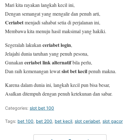
Mari kita rayakan langkah kecil ini,
Dengan semangat yang mengalir dan penuh arti,
Ceriabet
menjadi sahabat setia di perjalanan ini,
Membawa kita menuju hasil maksimal yang hakiki.
ceriabet login
Segeralah lakukan
,
Jelajahi dunia taruhan yang penuh pesona,
ceriabet link alternatif
Gunakan
bila perlu,
slot bet kecil
Dan raih kemenangan lewat
penuh makna.
Karena dalam dunia ini, langkah kecil pun bisa besar,
Asalkan ditempuh dengan penuh ketekunan dan sabar.
Categories:
slot bet 100
Tags:
bet 100
,
bet 200
,
bet kecil
,
slot ceriabet
,
slot gacor