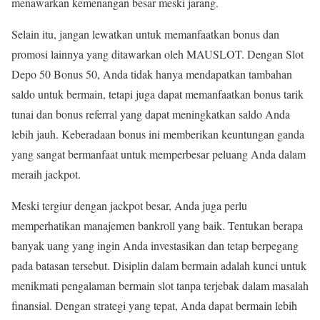
menawarkan kemenangan besar meski jarang.
Selain itu, jangan lewatkan untuk memanfaatkan bonus dan
promosi lainnya yang ditawarkan oleh MAUSLOT. Dengan Slot
Depo 50 Bonus 50, Anda tidak hanya mendapatkan tambahan
saldo untuk bermain, tetapi juga dapat memanfaatkan bonus tarik
tunai dan bonus referral yang dapat meningkatkan saldo Anda
lebih jauh. Keberadaan bonus ini memberikan keuntungan ganda
yang sangat bermanfaat untuk memperbesar peluang Anda dalam
meraih jackpot.
Meski tergiur dengan jackpot besar, Anda juga perlu
memperhatikan manajemen bankroll yang baik. Tentukan berapa
banyak uang yang ingin Anda investasikan dan tetap berpegang
pada batasan tersebut. Disiplin dalam bermain adalah kunci untuk
menikmati pengalaman bermain slot tanpa terjebak dalam masalah
finansial. Dengan strategi yang tepat, Anda dapat bermain lebih