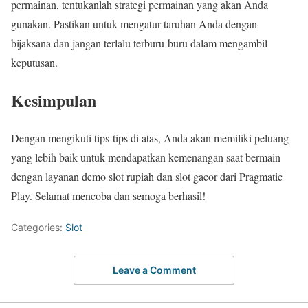
permainan, tentukanlah strategi permainan yang akan Anda
gunakan. Pastikan untuk mengatur taruhan Anda dengan
bijaksana dan jangan terlalu terburu-buru dalam mengambil
keputusan.
Kesimpulan
Dengan mengikuti tips-tips di atas, Anda akan memiliki peluang
yang lebih baik untuk mendapatkan kemenangan saat bermain
dengan layanan demo slot rupiah dan slot gacor dari Pragmatic
Play. Selamat mencoba dan semoga berhasil!
Categories:
Slot
Leave a Comment