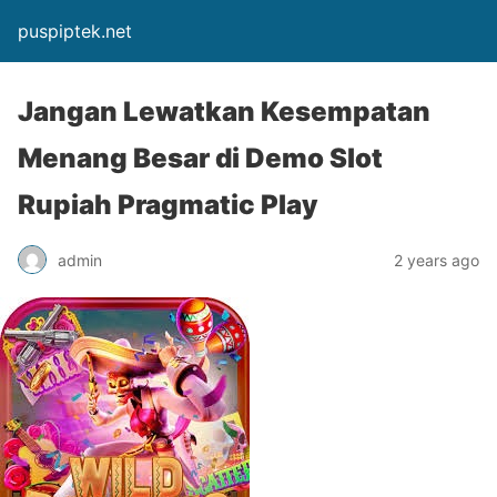
puspiptek.net
Jangan Lewatkan Kesempatan
Menang Besar di Demo Slot
Rupiah Pragmatic Play
admin
2 years ago