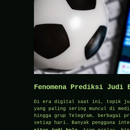
Fenomena Prediksi Judi 
Di era digital saat ini, topik ju
yang paling sering muncul di medi
hingga grup Telegram, berbagai pr
setiap hari. Banyak pengguna inte