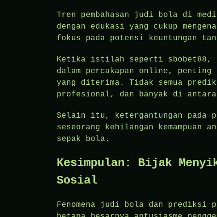
Tren pembahasan judi bola di medi
dengan edukasi yang cukup mengena
fokus pada potensi keuntungan tan
Ketika istilah seperti sbobet88, 
dalam percakapan online, penting 
yang diterima. Tidak semua predik
profesional, dan banyak di antara
Selain itu, ketergantungan pada p
seseorang kehilangan kemampuan an
sepak bola.
Kesimpulan: Bijak Menyi
Sosial
Fenomena judi bola dan prediksi p
betapa besarnya antusiasme pengge