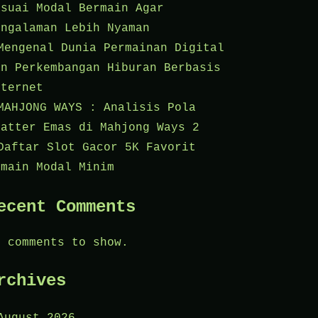
esuai Modal Bermain Agar
engalaman Lebih Nyaman
Mengenal Dunia Permainan Digital
an Perkembangan Hiburan Berbasis
nternet
MAHJONG WAYS : Analisis Pola
catter Emas di Mahjong Ways 2
Daftar Slot Gacor 5K Favorit
emain Modal Minim
ecent Comments
o comments to show.
rchives
August 2026