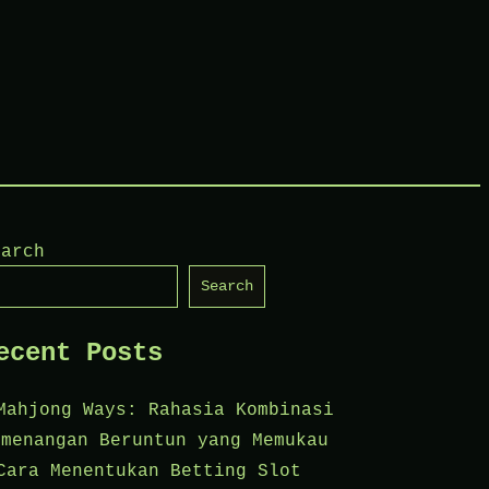
earch
Search
ecent Posts
Mahjong Ways: Rahasia Kombinasi
emenangan Beruntun yang Memukau
Cara Menentukan Betting Slot