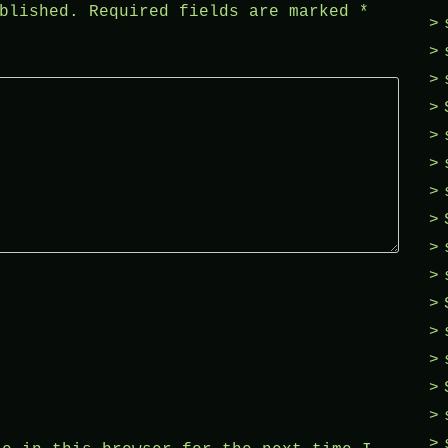
blished.
Required fields are marked
*