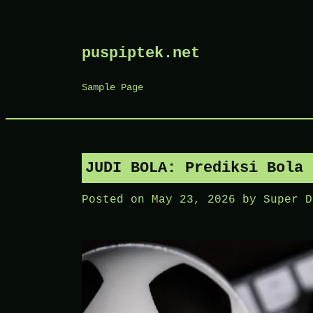
Skip
puspiptek.net
to
content
Sample Page
JUDI BOLA: Prediksi Bola 
Posted on
May 23, 2026
by
Super D