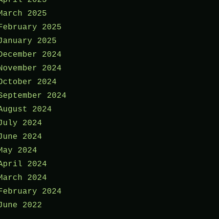
March 2025
February 2025
January 2025
December 2024
November 2024
October 2024
September 2024
August 2024
July 2024
June 2024
May 2024
April 2024
March 2024
February 2024
June 2022