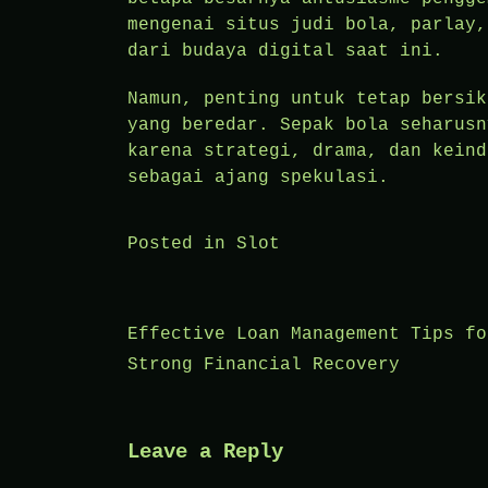
mengenai situs judi bola, parlay,
dari budaya digital saat ini.
Namun, penting untuk tetap bersik
yang beredar. Sepak bola seharusn
karena strategi, drama, dan keind
sebagai ajang spekulasi.
Posted in
Slot
Post
Effective Loan Management Tips fo
Strong Financial Recovery
navigation
Leave a Reply