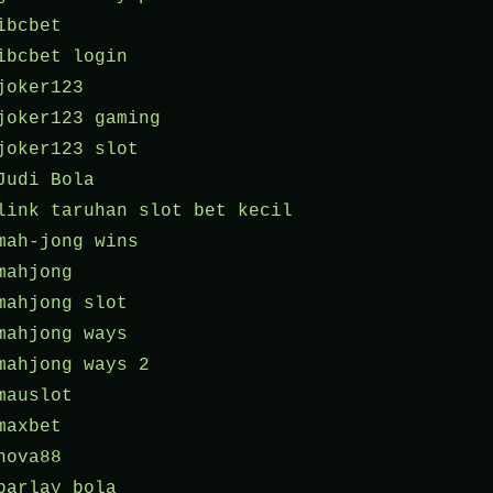
ibcbet
ibcbet login
joker123
joker123 gaming
joker123 slot
Judi Bola
link taruhan slot bet kecil
mah-jong wins
mahjong
mahjong slot
mahjong ways
mahjong ways 2
mauslot
maxbet
nova88
parlay bola