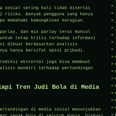
a sosial sering kali tidak disertai
i risiko. Banyak pengguna yang hanya
pa memahami kemungkinan kerugian.
parlay, dan mix parlay terus muncul
untuk tetap kritis terhadap informasi
si dibuat berdasarkan analisis
nya hanya bersifat opini pribadi.
rediksi eksternal juga bisa membuat
alisis mandiri terhadap pertandingan
kapi Tren Judi Bola di Media
ertandingan di media sosial menunjukkan
mar sepak bola di seluruh dunia. Diskusi