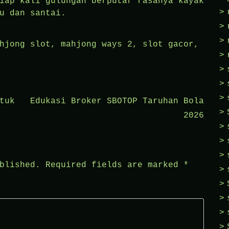
iap kali gulungan berputar rasanya kayak
u dan santai.
hjong slot
,
mahjong ways 2
,
slot gacor
,
tuk
Edukasi Broker SBOTOP Taruhan Bola
2026
blished.
Required fields are marked
*