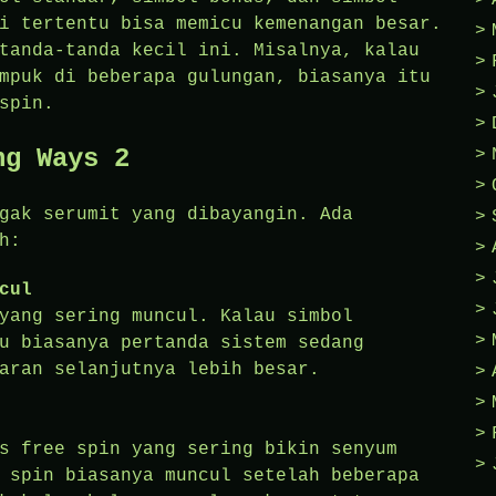
i tertentu bisa memicu kemenangan besar.
tanda-tanda kecil ini. Misalnya, kalau
mpuk di beberapa gulungan, biasanya itu
spin.
ng Ways 2
ak serumit yang dibayangin. Ada
h:
cul
yang sering muncul. Kalau simbol
u biasanya pertanda sistem sedang
aran selanjutnya lebih besar.
s free spin yang sering bikin senyum
 spin biasanya muncul setelah beberapa