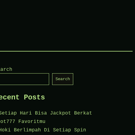
earch
Search
ecent Posts
Setiap Hari Bisa Jackpot Berkat
lot777 Favoritmu
Hoki Berlimpah Di Setiap Spin