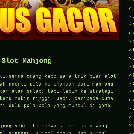
 Slot Mahjong
sti semua orang kepo sama trik biar
slot
lah ngerti pola kemenangan dari
mahjong
tam atau sulap, tapi lebih ke strategi
kamu makin tinggi. Jadi, daripada cuma
mi dulu pola-pola yang muncul di game
jong slot
itu punya simbol unik yang
ol standar, simbol bonus, dan simbol