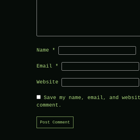
Name
*
Email
*
Website
Save my name, email, and websi
comment.