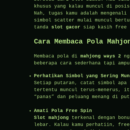
khusus yang kalau muncul di posis
Nah, tugas kamu adalah mengenali 
simbol scatter mulai muncul bertu
tanda
slot gacor
siap kasih free 
Cara Membaca Pola Mahjo
Membaca pola di
mahjong ways 2
ngg
beberapa cara sederhana tapi ampu
Perhatikan Simbol yang Sering Mun
Setiap putaran, catat simbol apa 
tertentu muncul terus-menerus, it
“panas” dan peluang menang di put
Amati Pola Free Spin
Slot mahjong
terkenal dengan bonu
lebar. Kalau kamu perhatiin, free