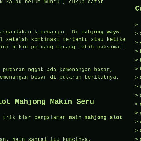
k kalau belum muncul, cukup catat
C
patgandakan kemenangan. Di
mahjong ways
l setelah kombinasi tertentu atau ketika
ini bikin peluang menang lebih maksimal.
 putaran nggak ada kemenangan besar,
emenangan besar di putaran berikutnya.
lot Mahjong Makin Seru
a trik biar pengalaman main
mahjong slot
an. Main santai itu kuncinya.