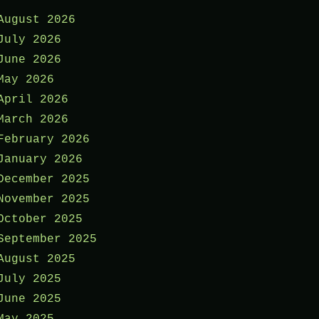
August 2026
July 2026
June 2026
May 2026
April 2026
March 2026
February 2026
January 2026
December 2025
November 2025
October 2025
September 2025
August 2025
July 2025
June 2025
May 2025