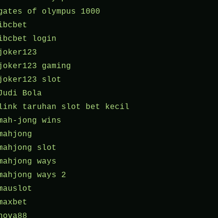
gates of olympus 1000
ibcbet
ibcbet login
joker123
joker123 gaming
joker123 slot
Judi Bola
link taruhan slot bet kecil
mah-jong wins
mahjong
mahjong slot
mahjong ways
mahjong ways 2
mauslot
maxbet
nova88