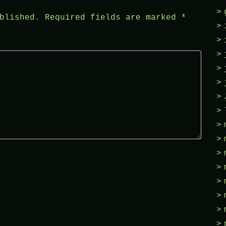
blished.
Required fields are marked
*