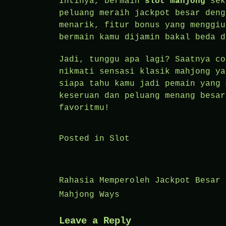
Intinya, bermain
slot mahjong
seka
peluang meraih jackpot besar deng
menarik, fitur bonus yang menggi
bermain kamu dijamin bakal beda d
Jadi, tunggu apa lagi? Saatnya c
nikmati sensasi klasik mahjong ya
siapa tahu kamu jadi pemain yang 
keseruan dan peluang menang besa
favoritmu!
Posted in
Slot
Post
Rahasia Memperoleh Jackpot Besar
Mahjong Ways
navigation
Leave a Reply