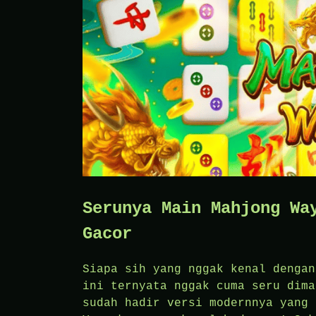
Serunya Main Mahjong Wa
Gacor
Siapa sih yang nggak kenal dengan
ini ternyata nggak cuma seru dima
sudah hadir versi modernnya yang