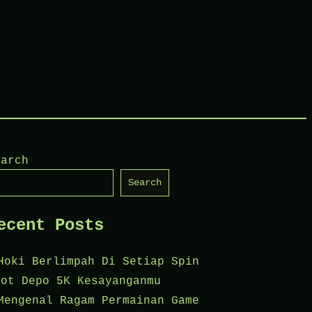
earch
Search
ecent Posts
Hoki Berlimpah Di Setiap Spin
lot Depo 5K Kesayanganmu
Mengenal Ragam Permainan Game