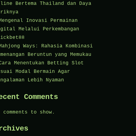
nline Bertema Thailand dan Daya
ariknya
Mengenal Inovasi Permainan
igital Melalui Perkembangan
lickbet88
Mahjong Ways: Rahasia Kombinasi
emenangan Beruntun yang Memukau
Cara Menentukan Betting Slot
esuai Modal Bermain Agar
engalaman Lebih Nyaman
ecent Comments
o comments to show.
rchives