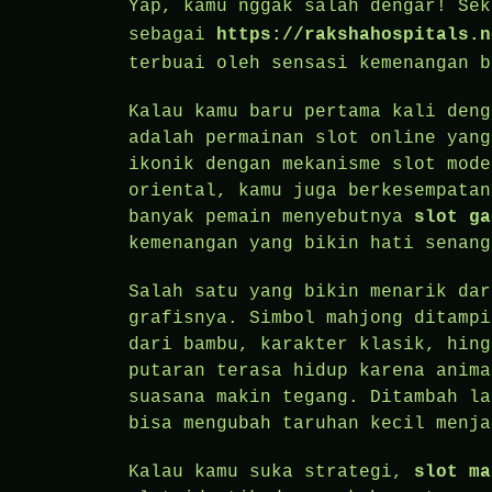
Yap, kamu nggak salah dengar! Sek
sebagai
https://rakshahospitals.n
terbuai oleh sensasi kemenangan b
Kalau kamu baru pertama kali den
adalah permainan slot online yang
ikonik dengan mekanisme slot mode
oriental, kamu juga berkesempatan
banyak pemain menyebutnya
slot ga
kemenangan yang bikin hati senang
Salah satu yang bikin menarik da
grafisnya. Simbol mahjong ditampi
dari bambu, karakter klasik, hing
putaran terasa hidup karena anima
suasana makin tegang. Ditambah la
bisa mengubah taruhan kecil menja
Kalau kamu suka strategi,
slot ma