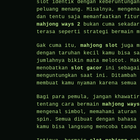
slot identik dengan keberuntungan
peluang menang. Misalnya, mengena
dan tentu saja memanfaatkan fitur
mahjong ways 2
bukan cuma sekadar
terasa seperti strategi bermain m
Gak cuma itu,
mahjong slot
juga m
dengan taruhan kecil kamu bisa sa
jumlahnya bikin mata melotot. Mak
menobatkan
slot gacor
ini sebagai
menguntungkan saat ini. Ditambah 
membuat kamu nyaman karena semua 
Bagi para pemula, jangan khawatir
tentang cara bermain
mahjong ways
mengenal simbol, memahami aturan 
spin. Semua dibuat dengan bahasa 
kamu bisa langsung mencoba tanpa 