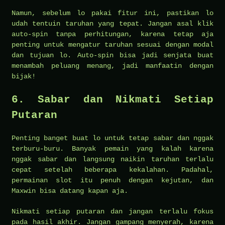
Namun, sebelum lo pakai fitur ini, pastikan lo
udah tentuin taruhan yang tepat. Jangan asal klik
auto-spin tanpa perhitungan, karena tetap aja
penting untuk mengatur taruhan sesuai dengan modal
dan tujuan lo. Auto-spin bisa jadi senjata buat
menambah peluang menang, jadi manfaatin dengan
bijak!
6. Sabar dan Nikmati Setiap
Putaran
Penting banget buat lo untuk tetap sabar dan nggak
terburu-buru. Banyak pemain yang kalah karena
nggak sabar dan langsung naikin taruhan terlalu
cepat setelah beberapa kekalahan. Padahal,
permainan slot itu penuh dengan kejutan, dan
Maxwin bisa datang kapan aja.
Nikmati setiap putaran dan jangan terlalu fokus
pada hasil akhir. Jangan gampang menyerah, karena