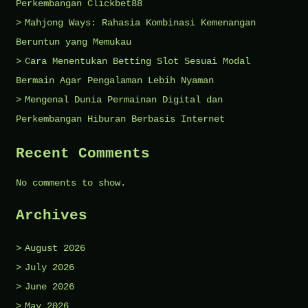
Perkembangan Clickbet88
Mahjong Ways: Rahasia Kombinasi Kemenangan
Beruntun yang Memukau
Cara Menentukan Betting Slot Sesuai Modal
Bermain Agar Pengalaman Lebih Nyaman
Mengenal Dunia Permainan Digital dan
Perkembangan Hiburan Berbasis Internet
Recent Comments
No comments to show.
Archives
August 2026
July 2026
June 2026
May 2026