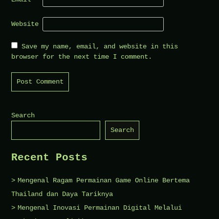
Website
Save my name, email, and website in this
browser for the next time I comment.
Search
Search
Recent Posts
Mengenal Ragam Permainan Game Online Bertema
Thailand dan Daya Tariknya
Mengenal Inovasi Permainan Digital Melalui