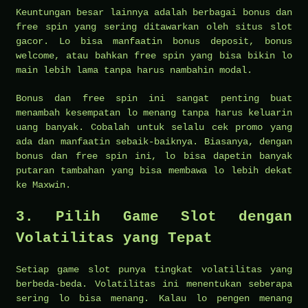
Keuntungan besar lainnya adalah berbagai bonus dan
free spin yang sering ditawarkan oleh situs slot
gacor. Lo bisa manfaatin bonus deposit, bonus
welcome, atau bahkan free spin yang bisa bikin lo
main lebih lama tanpa harus nambahin modal.
Bonus dan free spin ini sangat penting buat
menambah kesempatan lo menang tanpa harus keluarin
uang banyak. Cobalah untuk selalu cek promo yang
ada dan manfaatin sebaik-baiknya. Biasanya, dengan
bonus dan free spin ini, lo bisa dapetin banyak
putaran tambahan yang bisa membawa lo lebih dekat
ke Maxwin.
3. Pilih Game Slot dengan
Volatilitas yang Tepat
Setiap game slot punya tingkat volatilitas yang
berbeda-beda. Volatilitas ini menentukan seberapa
sering lo bisa menang. Kalau lo pengen menang