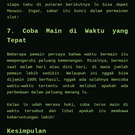
siapa tahu di putaran berikutnya lo bisa dapet
Maxwin. Ingat, sabar itu kunci dalam permainan
slot!
7. Coba Main di Waktu yang
Tepat
Beberapa pemain percaya bahwa waktu bermain itu
mempengaruhi peluang kemenangan. Misalnya, bermain
saat malam hari atau dini hari, di mana jumlah
pemain lebih sedikit. Walaupun ini nggak bisa
dijamin 100% berhasil, nggak ada salahnya mencoba
waktu-waktu tertentu untuk melihat apakah ada
perbedaan dalam peluang menang lo.
Kalau lo udah merasa hoki, coba terus main di
waktu tersebut dan lihat apakah itu membawa
keberuntungan lebih!
Kesimpulan