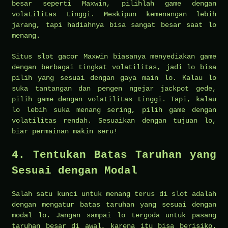
besar seperti Maxwin, pilihlah game dengan
volatilitas tinggi. Meskipun kemenangan lebih
jarang, tapi hadiahnya bisa sangat besar saat lo
menang.
Situs slot gacor Maxwin biasanya menyediakan game
dengan berbagai tingkat volatilitas, jadi lo bisa
pilih yang sesuai dengan gaya main lo. Kalau lo
suka tantangan dan pengen ngejar jackpot gede,
pilih game dengan volatilitas tinggi. Tapi, kalau
lo lebih suka menang sering, pilih game dengan
volatilitas rendah. Sesuaikan dengan tujuan lo,
biar permainan makin seru!
4. Tentukan Batas Taruhan yang
Sesuai dengan Modal
Salah satu kunci untuk menang terus di slot adalah
dengan mengatur batas taruhan yang sesuai dengan
modal lo. Jangan sampai lo tergoda untuk pasang
taruhan besar di awal, karena itu bisa berisiko.