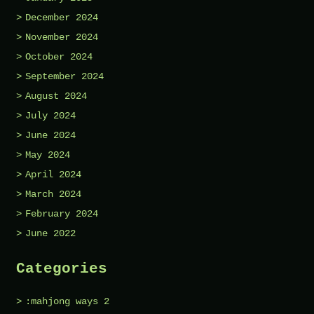
December 2024
November 2024
October 2024
September 2024
August 2024
July 2024
June 2024
May 2024
April 2024
March 2024
February 2024
June 2022
Categories
:mahjong ways 2