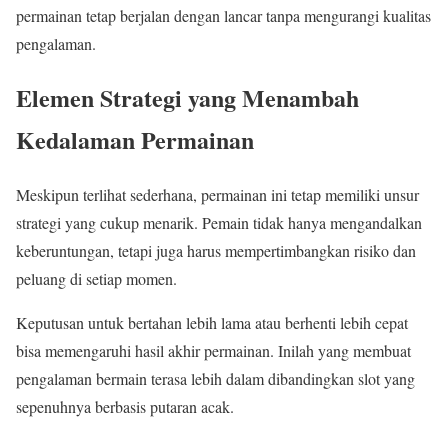
permainan tetap berjalan dengan lancar tanpa mengurangi kualitas
pengalaman.
Elemen Strategi yang Menambah
Kedalaman Permainan
Meskipun terlihat sederhana, permainan ini tetap memiliki unsur
strategi yang cukup menarik. Pemain tidak hanya mengandalkan
keberuntungan, tetapi juga harus mempertimbangkan risiko dan
peluang di setiap momen.
Keputusan untuk bertahan lebih lama atau berhenti lebih cepat
bisa memengaruhi hasil akhir permainan. Inilah yang membuat
pengalaman bermain terasa lebih dalam dibandingkan slot yang
sepenuhnya berbasis putaran acak.