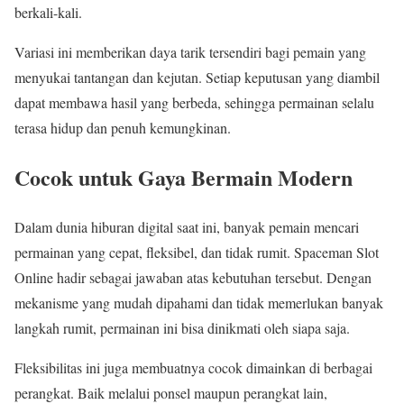
berkali-kali.
Variasi ini memberikan daya tarik tersendiri bagi pemain yang
menyukai tantangan dan kejutan. Setiap keputusan yang diambil
dapat membawa hasil yang berbeda, sehingga permainan selalu
terasa hidup dan penuh kemungkinan.
Cocok untuk Gaya Bermain Modern
Dalam dunia hiburan digital saat ini, banyak pemain mencari
permainan yang cepat, fleksibel, dan tidak rumit. Spaceman Slot
Online hadir sebagai jawaban atas kebutuhan tersebut. Dengan
mekanisme yang mudah dipahami dan tidak memerlukan banyak
langkah rumit, permainan ini bisa dinikmati oleh siapa saja.
Fleksibilitas ini juga membuatnya cocok dimainkan di berbagai
perangkat. Baik melalui ponsel maupun perangkat lain,