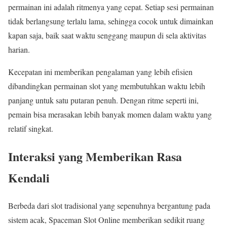
permainan ini adalah ritmenya yang cepat. Setiap sesi permainan
tidak berlangsung terlalu lama, sehingga cocok untuk dimainkan
kapan saja, baik saat waktu senggang maupun di sela aktivitas
harian.
Kecepatan ini memberikan pengalaman yang lebih efisien
dibandingkan permainan slot yang membutuhkan waktu lebih
panjang untuk satu putaran penuh. Dengan ritme seperti ini,
pemain bisa merasakan lebih banyak momen dalam waktu yang
relatif singkat.
Interaksi yang Memberikan Rasa
Kendali
Berbeda dari slot tradisional yang sepenuhnya bergantung pada
sistem acak, Spaceman Slot Online memberikan sedikit ruang