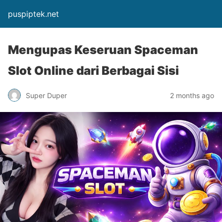
puspiptek.net
Mengupas Keseruan Spaceman
Slot Online dari Berbagai Sisi
Super Duper
2 months ago