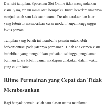
Dari sisi tampilan, Spaceman Slot Online tidak mengandalkan
visual yang terlalu ramai atau kompleks. Justru kesederhanaannya
menjadi salah satu kekuatan utama. Desain karakter dan latar
yang futuristik memberikan kesan modern tanpa mengganggu
fokus pemain.
Tampilan yang bersih ini membantu pemain untuk lebih
berkonsentrasi pada jalannya permainan. Tidak ada elemen visual
berlebihan yang mengalihkan perhatian, sehingga pengalaman
bermain terasa lebih nyaman meskipun dilakukan dalam waktu
yang cukup lama.
Ritme Permainan yang Cepat dan Tidak
Membosankan
Bagi banyak pemain, salah satu alasan utama menikmati