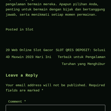
pengalaman bermain mereka. Apapun pilihan Anda,
penting untuk bermain dengan bijak dan bertanggung
jawab, serta menikmati setiap momen permainan.
Posted in
Slot
Post
20 Web Online Slot Gacor
SLOT QRIS DEPOSIT: Solusi
navigation
4D Maxwin 2023 Hari Ini
Terbaik untuk Pengalaman
Taruhan yang Menghibur
Leave a Reply
Your email address will not be published.
Required
fields are marked
*
Comment
*