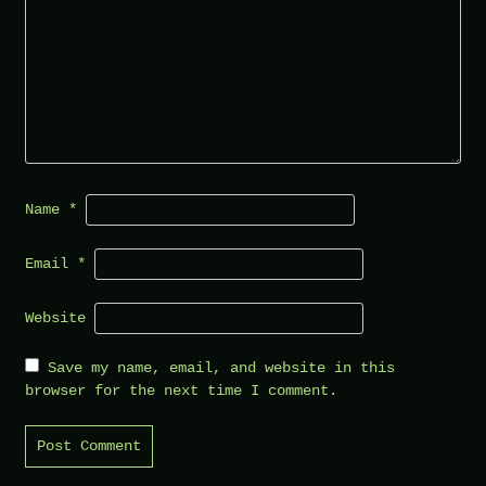
Name
*
Email
*
Website
Save my name, email, and website in this
browser for the next time I comment.