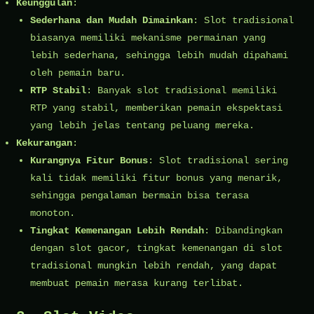
Keunggulan
:
Sederhana dan Mudah Dimainkan
: Slot tradisional
biasanya memiliki mekanisme permainan yang
lebih sederhana, sehingga lebih mudah dipahami
oleh pemain baru.
RTP Stabil
: Banyak slot tradisional memiliki
RTP yang stabil, memberikan pemain ekspektasi
yang lebih jelas tentang peluang mereka.
Kekurangan
:
Kurangnya Fitur Bonus
: Slot tradisional sering
kali tidak memiliki fitur bonus yang menarik,
sehingga pengalaman bermain bisa terasa
monoton.
Tingkat Kemenangan Lebih Rendah
: Dibandingkan
dengan slot gacor, tingkat kemenangan di slot
tradisional mungkin lebih rendah, yang dapat
membuat pemain merasa kurang terlibat.