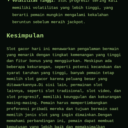
Volatilitas Tinggi
: Slot progresif sering kali
memiliki volatilitas yang lebih tinggi, yang
berarti pemain mungkin mengalami kekalahan
beruntun sebelum meraih jackpot.
Kesimpulan
Slot gacor hari ini menawarkan pengalaman bermain
yang menarik dengan tingkat kemenangan yang tinggi
dan fitur bonus yang menggiurkan. Meskipun ada
beberapa kekurangan, seperti potensi kecanduan dan
syarat taruhan yang tinggi, banyak pemain tetap
memilih slot gacor karena peluang besar yang
ditawarkannya.Di sisi lain, permainan slot
lainnya, seperti slot tradisional, slot video, dan
slot progresif, memiliki keunggulan dan kekurangan
masing-masing. Pemain harus mempertimbangkan
preferensi pribadi mereka dan tujuan bermain saat
memilih jenis slot yang ingin dimainkan.Dengan
memahami perbandingan ini, pemain dapat membuat
keputusan yang lebih baik dan memaksimalkan