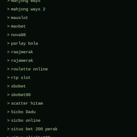
mahjong ways
mahjong ways 2
mauslot
maxbet
nova88
parlay bola
raajmerak
rajamerak
roulette online
rtp slot
sbobet
sbobet88
scatter hitam
Sicbo Dadu
sicbo online
situs bet 200 perak