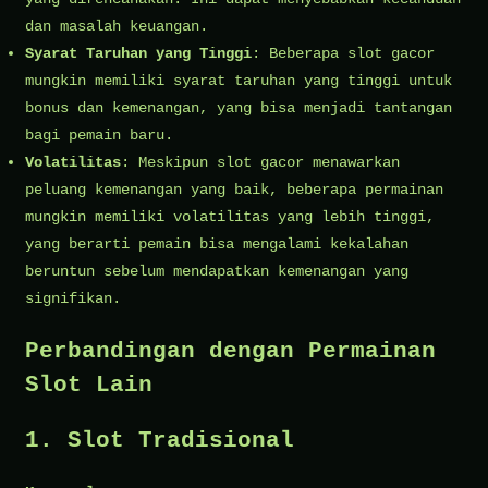
dan masalah keuangan.
Syarat Taruhan yang Tinggi
: Beberapa slot gacor
mungkin memiliki syarat taruhan yang tinggi untuk
bonus dan kemenangan, yang bisa menjadi tantangan
bagi pemain baru.
Volatilitas
: Meskipun slot gacor menawarkan
peluang kemenangan yang baik, beberapa permainan
mungkin memiliki volatilitas yang lebih tinggi,
yang berarti pemain bisa mengalami kekalahan
beruntun sebelum mendapatkan kemenangan yang
signifikan.
Perbandingan dengan Permainan
Slot Lain
1.
Slot Tradisional