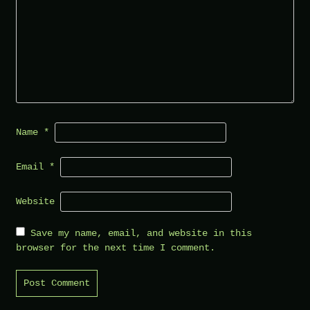
Name
*
Email
*
Website
Save my name, email, and website in this
browser for the next time I comment.