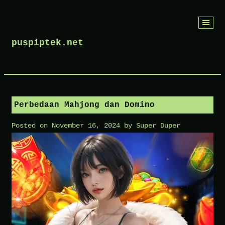
Skip
to
puspiptek.net
content
Perbedaan Mahjong dan Domino
Posted on
November 16, 2024
by
Super Duper