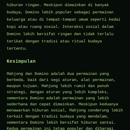
hiburan ringan. Meskipun dimainkan di banyak
budaya, Domino lebih populer sebagai permainan
keluarga atau di tempat-tempat umum seperti kedai
kopi atau ruang sosial. Interaksi sosial dalam
Domino lebih bersifat ringan dan tidak terlalu
terikat dengan tradisi atau ritual budaya
tertentu.
Kesimpulan
Mahjong dan Domino adalah dua permainan yang
berbeda, baik dari segi aturan, alat permainan,
maupun tujuan. Mahjong lebih rumit dan penuh
strategi, dengan aturan yang lebih kompleks,
sementara Domino adalah permainan yang lebih
sederhana dan cepat dimainkan. Meskipun keduanya
menawarkan hiburan sosial, Mahjong cenderung lebih
terkait dengan tradisi budaya yang mendalam,
sementara Domino lebih bersifat hiburan santai.
Kedua permainan ini tetap populer dan dihargai