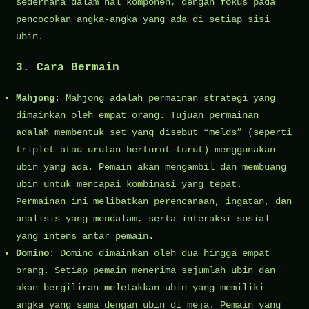
sederhana dalam hal komponen, dengan fokus pada
pencocokan angka-angka yang ada di setiap sisi
ubin.
3. Cara Bermain
Mahjong
: Mahjong adalah permainan strategi yang
dimainkan oleh empat orang. Tujuan permainan
adalah membentuk set yang disebut “melds” (seperti
triplet atau urutan berturut-turut) menggunakan
ubin yang ada. Pemain akan mengambil dan membuang
ubin untuk mencapai kombinasi yang tepat.
Permainan ini melibatkan perencanaan, ingatan, dan
analisis yang mendalam, serta interaksi sosial
yang intens antar pemain.
Domino
: Domino dimainkan oleh dua hingga empat
orang. Setiap pemain menerima sejumlah ubin dan
akan bergiliran meletakkan ubin yang memiliki
angka yang sama dengan ubin di meja. Pemain yang