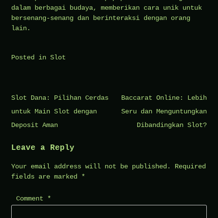
dalam berbagai budaya, memberikan cara unik untuk
bersenang-senang dan berinteraksi dengan orang
lain.
Posted in
Slot
Post
Slot Dana: Pilihan Cerdas
Baccarat Online: Lebih
navigation
untuk Main Slot dengan
Seru dan Menguntungkan
Deposit Aman
Dibandingkan Slot?
Leave a Reply
Your email address will not be published.
Required
fields are marked
*
Comment
*