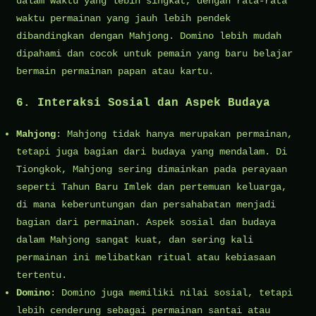
dalam waktu yang lebih singkat, dengan rata-rata
waktu permainan yang jauh lebih pendek
dibandingkan dengan Mahjong. Domino lebih mudah
dipahami dan cocok untuk pemain yang baru belajar
bermain permainan papan atau kartu.
6. Interaksi Sosial dan Aspek Budaya
Mahjong
: Mahjong tidak hanya merupakan permainan,
tetapi juga bagian dari budaya yang mendalam. Di
Tiongkok, Mahjong sering dimainkan pada perayaan
seperti Tahun Baru Imlek dan pertemuan keluarga,
di mana keberuntungan dan persahabatan menjadi
bagian dari permainan. Aspek sosial dan budaya
dalam Mahjong sangat kuat, dan sering kali
permainan ini melibatkan ritual atau kebiasaan
tertentu.
Domino
: Domino juga memiliki nilai sosial, tetapi
lebih cenderung sebagai permainan santai atau