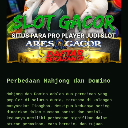
Perbedaan Mahjong dan Domino
Mahjong dan Domino adalah dua permainan yang
populer di seluruh dunia, terutama di kalangan
masyarakat Tionghoa. Meskipun keduanya sering
dimainkan dalam suasana santai dan sosial,
keduanya memiliki perbedaan signifikan dalam
aturan permainan, cara bermain, dan tujuan