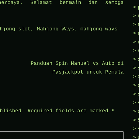
ercaya. Selamat bermain dan semoga
hjong slot
,
Mahjong Ways
,
mahjong ways
Panduan Spin Manual vs Auto di
Pasjackpot untuk Pemula
blished.
Required fields are marked
*