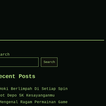
earch
Search
ecent Posts
Hoki Berlimpah Di Setiap Spin
lot Depo 5K Kesayanganmu
Mengenal Ragam Permainan Game