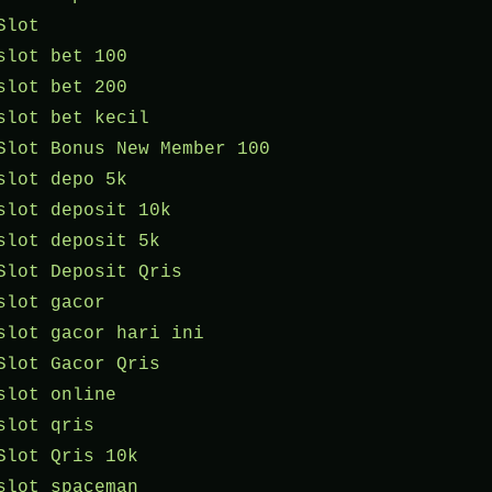
Slot
slot bet 100
slot bet 200
slot bet kecil
Slot Bonus New Member 100
slot depo 5k
slot deposit 10k
slot deposit 5k
Slot Deposit Qris
slot gacor
slot gacor hari ini
Slot Gacor Qris
slot online
slot qris
Slot Qris 10k
slot spaceman