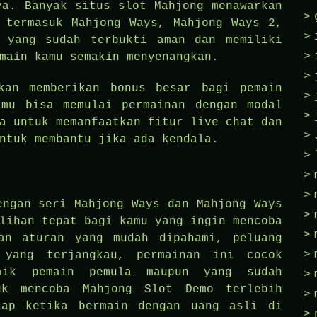
ya. Banyak situs slot Mahjong menawarkan
 termasuk Mahjong Ways, Mahjong Ways 2,
 yang sudah terbukti aman dan memiliki
main kamu semakin menyenangkan.
kan memberikan bonus besar bagi pemain
amu bisa memulai permainan dengan modal
a untuk memanfaatkan fitur live chat dan
ntuk membantu jika ada kendala.
engan seri Mahjong Ways dan Mahjong Ways
lihan tepat bagi kamu yang ingin mencoba
an aturan yang mudah dipahami, peluang
 yang terjangkau, permainan ini cocok
aik pemain pemula maupun yang sudah
uk mencoba Mahjong Slot Demo terlebih
iap ketika bermain dengan uang asli di