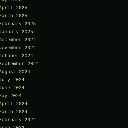
April 2025
March 2025
February 2025
January 2025
December 2024
November 2024
October 2024
September 2024
August 2024
July 2024
June 2024
May 2024
April 2024
March 2024
February 2024
June 2022