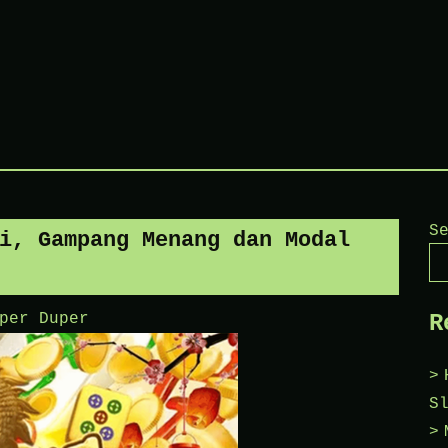
S
i, Gampang Menang dan Modal
R
per Duper
S