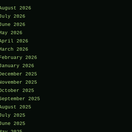
August 2026
July 2026
June 2026
May 2026
April 2026
March 2026
February 2026
January 2026
December 2025
November 2025
October 2025
September 2025
August 2025
July 2025
June 2025
May 2025