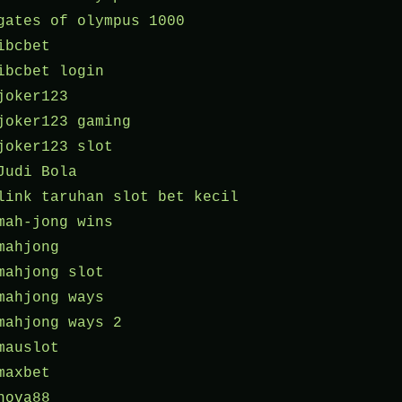
gates of olympus 1000
ibcbet
ibcbet login
joker123
joker123 gaming
joker123 slot
Judi Bola
link taruhan slot bet kecil
mah-jong wins
mahjong
mahjong slot
mahjong ways
mahjong ways 2
mauslot
maxbet
nova88