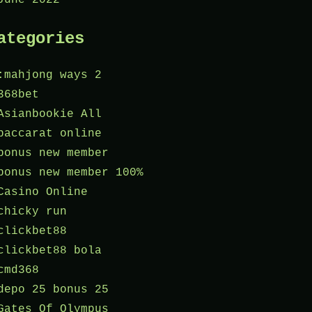
ategories
:mahjong ways 2
368bet
Asianbookie All
baccarat online
bonus new member
bonus new member 100%
Casino Online
chicky run
clickbet88
clickbet88 bola
cmd368
depo 25 bonus 25
Gates Of Olympus