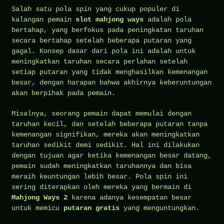
Salah satu pola spin yang cukup populer di
kalangan pemain
slot mahjong ways
adalah pola
bertahap, yang berfokus pada peningkatan taruhan
secara bertahap setelah beberapa putaran yang
gagal. Konsep dasar dari pola ini adalah untuk
meningkatkan taruhan secara perlahan setelah
setiap putaran yang tidak menghasilkan kemenangan
besar, dengan harapan bahwa akhirnya keberuntungan
akan berpihak pada pemain.
Misalnya, seorang pemain dapat memulai dengan
taruhan kecil, dan setelah beberapa putaran tanpa
kemenangan signifikan, mereka akan meningkatkan
taruhan sedikit demi sedikit. Hal ini dilakukan
dengan tujuan agar ketika kemenangan besar datang,
pemain sudah meningkatkan taruhannya dan bisa
meraih keuntungan lebih besar. Pola spin ini
sering diterapkan oleh mereka yang bermain di
Mahjong Ways 2
karena adanya kesempatan besar
untuk memicu
putaran gratis
yang menguntungkan.