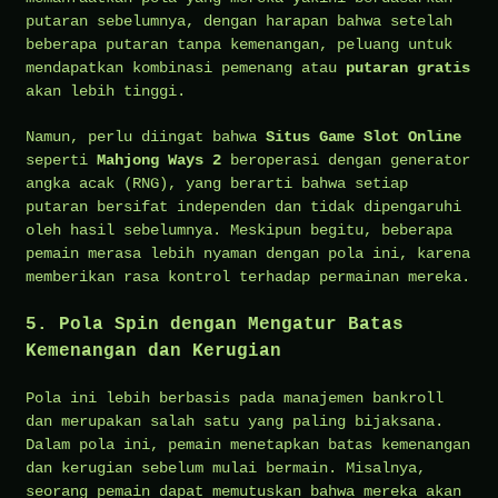
putaran sebelumnya, dengan harapan bahwa setelah
beberapa putaran tanpa kemenangan, peluang untuk
mendapatkan kombinasi pemenang atau
putaran gratis
akan lebih tinggi.
Namun, perlu diingat bahwa
Situs Game Slot Online
seperti
Mahjong Ways 2
beroperasi dengan generator
angka acak (RNG), yang berarti bahwa setiap
putaran bersifat independen dan tidak dipengaruhi
oleh hasil sebelumnya. Meskipun begitu, beberapa
pemain merasa lebih nyaman dengan pola ini, karena
memberikan rasa kontrol terhadap permainan mereka.
5.
Pola Spin dengan Mengatur Batas
Kemenangan dan Kerugian
Pola ini lebih berbasis pada manajemen bankroll
dan merupakan salah satu yang paling bijaksana.
Dalam pola ini, pemain menetapkan batas kemenangan
dan kerugian sebelum mulai bermain. Misalnya,
seorang pemain dapat memutuskan bahwa mereka akan