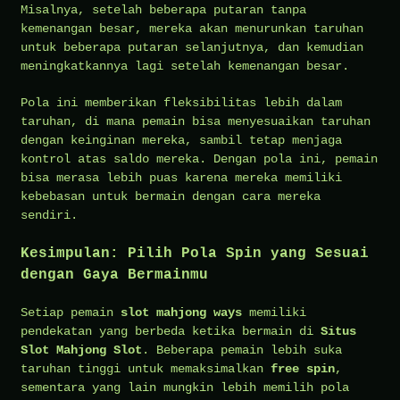
Misalnya, setelah beberapa putaran tanpa
kemenangan besar, mereka akan menurunkan taruhan
untuk beberapa putaran selanjutnya, dan kemudian
meningkatkannya lagi setelah kemenangan besar.
Pola ini memberikan fleksibilitas lebih dalam
taruhan, di mana pemain bisa menyesuaikan taruhan
dengan keinginan mereka, sambil tetap menjaga
kontrol atas saldo mereka. Dengan pola ini, pemain
bisa merasa lebih puas karena mereka memiliki
kebebasan untuk bermain dengan cara mereka
sendiri.
Kesimpulan: Pilih Pola Spin yang Sesuai
dengan Gaya Bermainmu
Setiap pemain
slot mahjong ways
memiliki
pendekatan yang berbeda ketika bermain di
Situs
Slot Mahjong Slot
. Beberapa pemain lebih suka
taruhan tinggi untuk memaksimalkan
free spin
,
sementara yang lain mungkin lebih memilih pola