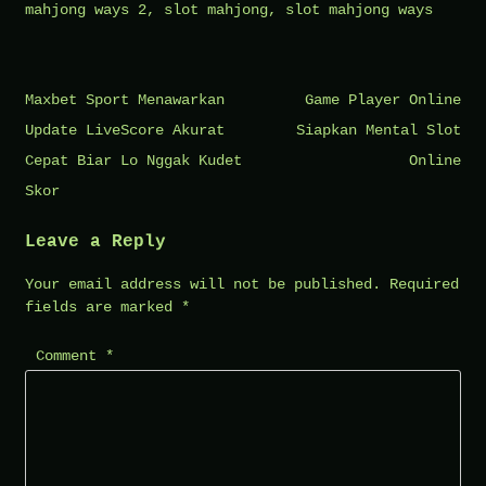
mahjong ways 2
,
slot mahjong
,
slot mahjong ways
Post
Maxbet Sport Menawarkan
Game Player Online
navigation
Update LiveScore Akurat
Siapkan Mental Slot
Cepat Biar Lo Nggak Kudet
Online
Skor
Leave a Reply
Your email address will not be published.
Required
fields are marked
*
Comment
*