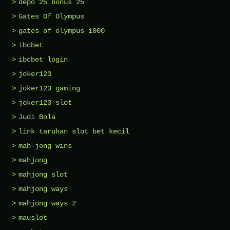
depo 25 bonus 25
Gates Of Olympus
gates of olympus 1000
ibcbet
ibcbet login
joker123
joker123 gaming
joker123 slot
Judi Bola
link taruhan slot bet kecil
mah-jong wins
mahjong
mahjong slot
mahjong ways
mahjong ways 2
mauslot