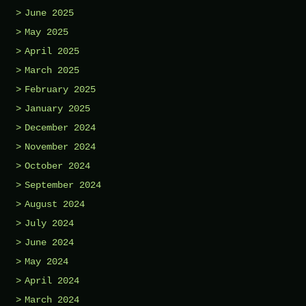
June 2025
May 2025
April 2025
March 2025
February 2025
January 2025
December 2024
November 2024
October 2024
September 2024
August 2024
July 2024
June 2024
May 2024
April 2024
March 2024