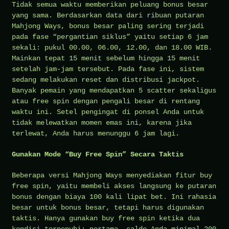
Tidak semua waktu memberikan peluang bonus besar
yang sama. Berdasarkan data dari ribuan putaran
Mahjong Ways, bonus besar paling sering terjadi
pada fase “pergantian siklus” yaitu setiap 6 jam
sekali: pukul 00.00, 06.00, 12.00, dan 18.00 WIB.
Mainkan tepat 15 menit sebelum hingga 15 menit
setelah jam-jam tersebut. Pada fase ini, sistem
sedang melakukan reset dan distribusi jackpot.
Banyak pemain yang mendapatkan 5 scatter sekaligus
atau free spin dengan pengali besar di rentang
waktu ini. Setel pengingat di ponsel Anda untuk
tidak melewatkan momen emas ini, karena jika
terlewat, Anda harus menunggu 6 jam lagi.
Gunakan Mode “Buy Free Spin” Secara Taktis
Beberapa versi Mahjong Ways menyediakan fitur buy
free spin, yaitu membeli akses langsung ke putaran
bonus dengan biaya 100 kali lipat bet. Ini rahasia
besar untuk bonus besar, tetapi harus digunakan
taktis. Hanya gunakan buy free spin ketika dua
kondisi terpenuhi: pertama, saldo Anda minimal 200