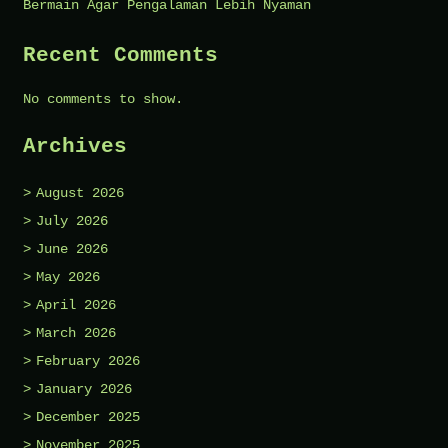
Bermain Agar Pengalaman Lebih Nyaman
Recent Comments
No comments to show.
Archives
August 2026
July 2026
June 2026
May 2026
April 2026
March 2026
February 2026
January 2026
December 2025
November 2025