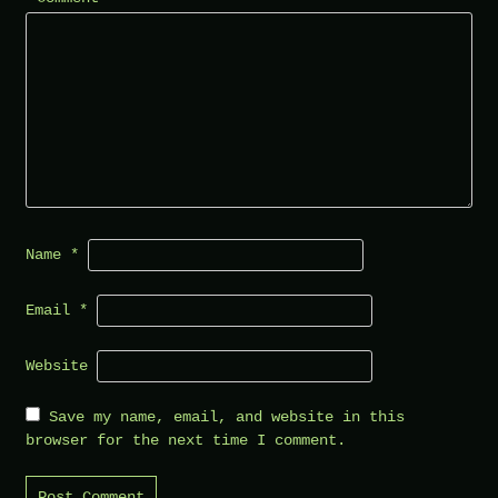
Name
*
Email
*
Website
Save my name, email, and website in this
browser for the next time I comment.