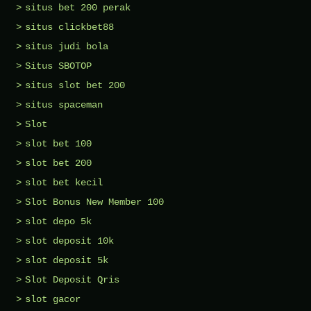
situs bet 200 perak
situs clickbet88
situs judi bola
Situs SBOTOP
situs slot bet 200
situs spaceman
Slot
slot bet 100
slot bet 200
slot bet kecil
Slot Bonus New Member 100
slot depo 5k
slot deposit 10k
slot deposit 5k
Slot Deposit Qris
slot gacor