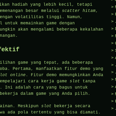
kan hadiah yang lebih kecil, tetapi
kemenangan besar melalui
scatter hitam
,
engan volatilitas tinggi. Namun,
l untuk memainkan game dengan
ungkin akan mengalami beberapa kekalahan
nangan.
fektif
ilihan game yang tepat, ada beberapa
oba. Pertama, manfaatkan fitur demo yang
lot online
. Fitur demo memungkinkan Anda
mempelajari cara kerja game
slot
tanpa
. Ini adalah cara yang bagus untuk
ekerja dalam game yang Anda pilih.
mainan. Meskipun
slot
bekerja secara
wa ada pola tertentu yang bisa diamati.