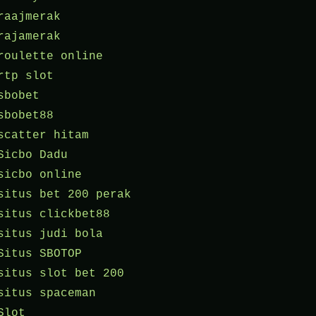
raajmerak
rajamerak
roulette online
rtp slot
sbobet
sbobet88
scatter hitam
Sicbo Dadu
sicbo online
situs bet 200 perak
situs clickbet88
situs judi bola
Situs SBOTOP
situs slot bet 200
situs spaceman
Slot