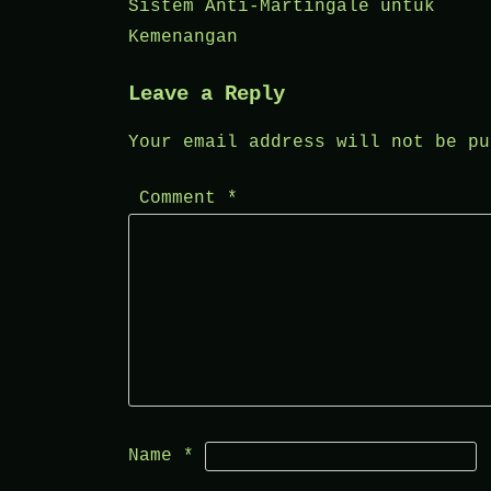
Sistem Anti-Martingale untuk
navigation
Kemenangan
Leave a Reply
Your email address will not be pu
Comment
*
Name
*