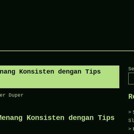
S
nang Konsisten dengan Tips
R
er Duper
Menang Konsisten dengan Tips
S