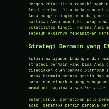
1
dengan volatilitas rendah
memberi
lebih sering. Jika Anda mencari 
Anda mungkin ingin mencoba game d
pastikan Anda memiliki cukup moda
volatilitas tinggi, karena Anda m
sebelum akhirnya mendapatkan keme
Strategi Bermain yang E
Selain manajemen keuangan dan pem
strategi bermain yang bisa Anda c
disediakan oleh banyak
platform s
untuk bermain secara gratis dan 
harus mengeluarkan uang sungguhan
memahami bagaimana
scatter hitam
b
Selanjutnya, perhatikan pola per
acak, beberapa pemain percaya bah