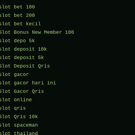
slot bet 100
slot bet 200
slot bet kecil
Slot Bonus New Member 100
slot depo 5k
slot deposit 10k
slot deposit 5k
Slot Deposit Qris
slot gacor
slot gacor hari ini
Slot Gacor Qris
slot online
slot qris
Slot Qris 10k
slot spaceman
slot thailand