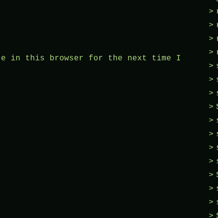
te in this browser for the next time I