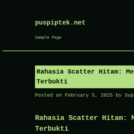
Skip
puspiptek.net
to
content
Sample Page
Rahasia Scatter Hitam: Me
Terbukti
Posted on
February 5, 2025
by
Sup
Rahasia Scatter Hitam: 
Terbukti