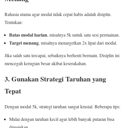
Rahasia utama agar modal tidak cepat habis adalah disiplin.
Tentukan:
Batas modal harian
, misalnya 5k untuk satu sesi permainan.
Target menang
, misalnya menargetkan 2x lipat dari modal.
Jika salah satu tercapai, sebaiknya berhenti bermain. Disiplin ini
mencegah kerugian besar akibat keserakahan.
3. Gunakan Strategi Taruhan yang
Tepat
Dengan modal 5k, strategi taruhan sangat krusial. Beberapa tips:
Mulai dengan taruhan kecil agar lebih banyak putaran bisa
dimainkan.