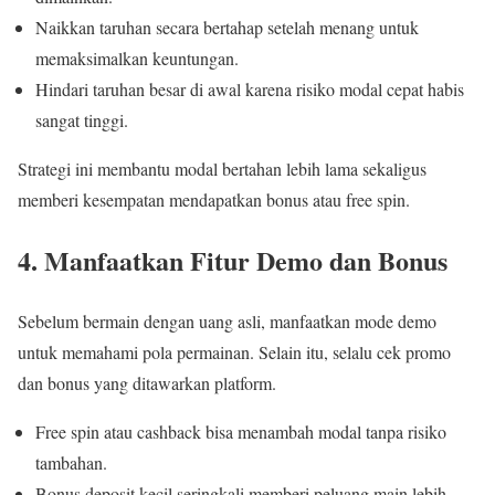
Naikkan taruhan secara bertahap setelah menang untuk
memaksimalkan keuntungan.
Hindari taruhan besar di awal karena risiko modal cepat habis
sangat tinggi.
Strategi ini membantu modal bertahan lebih lama sekaligus
memberi kesempatan mendapatkan bonus atau free spin.
4. Manfaatkan Fitur Demo dan Bonus
Sebelum bermain dengan uang asli, manfaatkan mode demo
untuk memahami pola permainan. Selain itu, selalu cek promo
dan bonus yang ditawarkan platform.
Free spin atau cashback bisa menambah modal tanpa risiko
tambahan.
Bonus deposit kecil seringkali memberi peluang main lebih