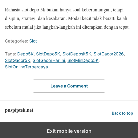
Rahasia slot depo 5k bukan hanya soal keberuntungan, tetapi
disiplin, strategi, dan kesabaran. Modal kecil tidak berarti kalah
sebelum mulai jika langkah-langkah ini diterapkan dengan tepat.
Categories:
Slot
Tags:
Depo5K
,
SlotDepo5K
,
SlotDeposit5K
,
SlotGacor2026
,
SlotGacor5K
,
SlotGacorHariIni
,
SlotMinDepo5K
,
SlotOnlineTerpercaya
Leave a Comment
puspiptek.net
Back to top
Exit mobile version