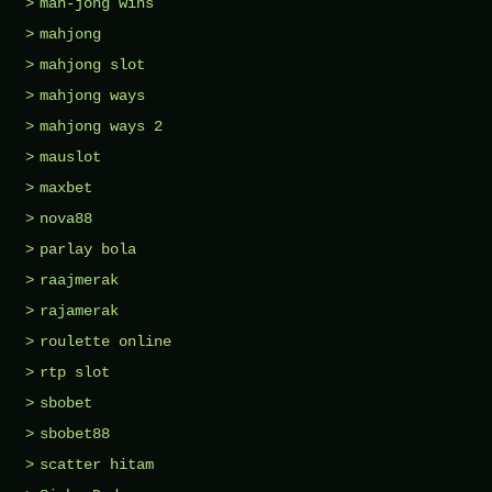
mah-jong wins
mahjong
mahjong slot
mahjong ways
mahjong ways 2
mauslot
maxbet
nova88
parlay bola
raajmerak
rajamerak
roulette online
rtp slot
sbobet
sbobet88
scatter hitam