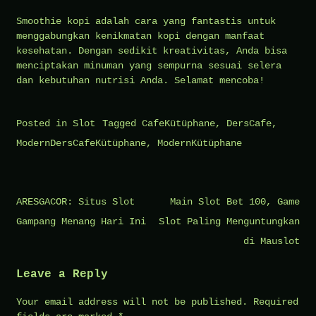
Smoothie kopi adalah cara yang fantastis untuk
menggabungkan kenikmatan kopi dengan manfaat
kesehatan. Dengan sedikit kreativitas, Anda bisa
menciptakan minuman yang sempurna sesuai selera
dan kebutuhan nutrisi Anda. Selamat mencoba!
Posted in
Slot
Tagged
CafeKütüphane
,
DersCafe
,
ModernDersCafeKütüphane
,
ModernKütüphane
Post
ARESGACOR: Situs Slot
Main Slot Bet 100, Game
navigation
Gampang Menang Hari Ini
Slot Paling Menguntungkan
di Mauslot
Leave a Reply
Your email address will not be published.
Required