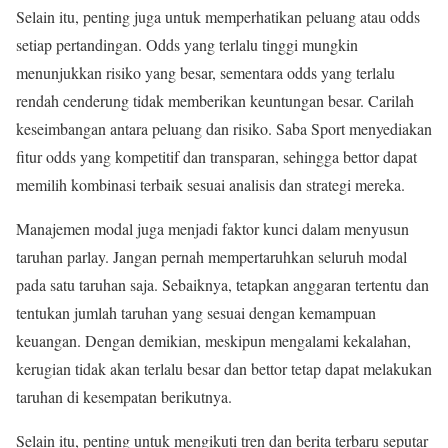
Selain itu, penting juga untuk memperhatikan peluang atau odds
setiap pertandingan. Odds yang terlalu tinggi mungkin
menunjukkan risiko yang besar, sementara odds yang terlalu
rendah cenderung tidak memberikan keuntungan besar. Carilah
keseimbangan antara peluang dan risiko. Saba Sport menyediakan
fitur odds yang kompetitif dan transparan, sehingga bettor dapat
memilih kombinasi terbaik sesuai analisis dan strategi mereka.
Manajemen modal juga menjadi faktor kunci dalam menyusun
taruhan parlay. Jangan pernah mempertaruhkan seluruh modal
pada satu taruhan saja. Sebaiknya, tetapkan anggaran tertentu dan
tentukan jumlah taruhan yang sesuai dengan kemampuan
keuangan. Dengan demikian, meskipun mengalami kekalahan,
kerugian tidak akan terlalu besar dan bettor tetap dapat melakukan
taruhan di kesempatan berikutnya.
Selain itu, penting untuk mengikuti tren dan berita terbaru seputar