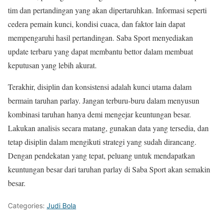
tim dan pertandingan yang akan dipertaruhkan. Informasi seperti
cedera pemain kunci, kondisi cuaca, dan faktor lain dapat
mempengaruhi hasil pertandingan. Saba Sport menyediakan
update terbaru yang dapat membantu bettor dalam membuat
keputusan yang lebih akurat.
Terakhir, disiplin dan konsistensi adalah kunci utama dalam
bermain taruhan parlay. Jangan terburu-buru dalam menyusun
kombinasi taruhan hanya demi mengejar keuntungan besar.
Lakukan analisis secara matang, gunakan data yang tersedia, dan
tetap disiplin dalam mengikuti strategi yang sudah dirancang.
Dengan pendekatan yang tepat, peluang untuk mendapatkan
keuntungan besar dari taruhan parlay di Saba Sport akan semakin
besar.
Categories:
Judi Bola