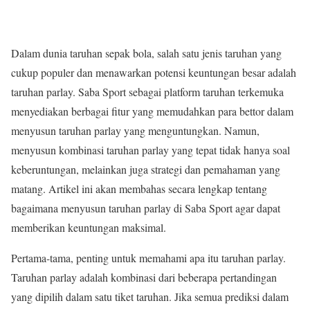
Dalam dunia taruhan sepak bola, salah satu jenis taruhan yang
cukup populer dan menawarkan potensi keuntungan besar adalah
taruhan parlay. Saba Sport sebagai platform taruhan terkemuka
menyediakan berbagai fitur yang memudahkan para bettor dalam
menyusun taruhan parlay yang menguntungkan. Namun,
menyusun kombinasi taruhan parlay yang tepat tidak hanya soal
keberuntungan, melainkan juga strategi dan pemahaman yang
matang. Artikel ini akan membahas secara lengkap tentang
bagaimana menyusun taruhan parlay di Saba Sport agar dapat
memberikan keuntungan maksimal.
Pertama-tama, penting untuk memahami apa itu taruhan parlay.
Taruhan parlay adalah kombinasi dari beberapa pertandingan
yang dipilih dalam satu tiket taruhan. Jika semua prediksi dalam