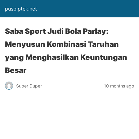
puspiptek.net
Saba Sport Judi Bola Parlay:
Menyusun Kombinasi Taruhan
yang Menghasilkan Keuntungan
Besar
Super Duper
10 months ago