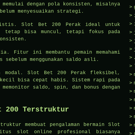
 memulai dengan pola konsisten, misalnya
belum menyesuaikan strategi.
listis. Slot Bet 200 Perak ideal untuk
t tetap bisa muncul, tetapi fokus pada
onsisten.
dia. Fitur ini membantu pemain memahami
s sebelum menggunakan saldo asli.
n modal. Slot Bet 200 Perak fleksibel,
kecil bisa cepat habis. Sistem rapi pada
 memonitor saldo, spin, dan bonus dengan
t 200 Terstruktur
truktur membuat pengalaman bermain Slot
itus slot online profesional biasanya