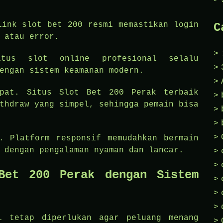
Link slot bet 200 resmi memastikan login
C
 atau error.
itus slot online profesional selalu
engan sistem keamanan modern.
epat. Situs Slot Bet 200 Perak terbaik
thdraw yang simpel, sehingga pemain bisa
. Platform responsif memudahkan bermain
 dengan pengalaman nyaman dan lancar.
Bet 200 Perak dengan Sistem
i tetap diperlukan agar peluang menang