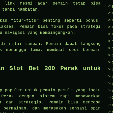
k link resmi agar pemain tetap bisa
 tanpa hambatan.
kan fitur-fitur penting seperti bonus,
iakses. Pemain bisa fokus pada strategi
u navigasi yang membingungkan.
adi nilai tambah. Pemain dapat langsung
us menunggu lama, membuat sesi bermain
an Slot Bet 200 Perak untuk
p populer untuk pemain pemula yang ingin
Perak dengan sistem rapi menawarkan
an dan strategis. Pemain bisa mencoba
a permainan, dan merasakan sensasi spin