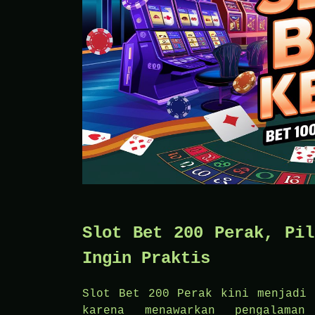
Slot Bet 200 Perak, Pil
Ingin Praktis
Slot Bet 200 Perak kini menjadi 
karena menawarkan pengalama