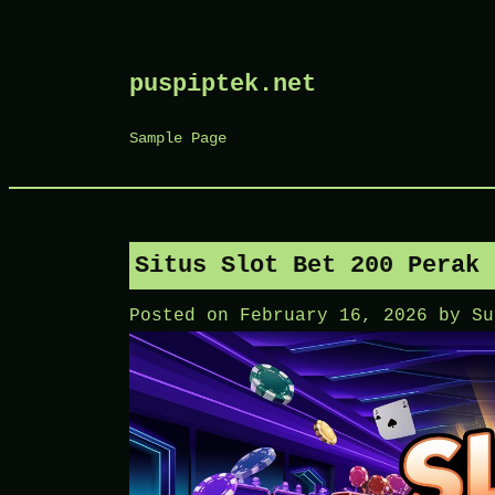
Skip
puspiptek.net
to
content
Sample Page
Situs Slot Bet 200 Perak 
Posted on
February 16, 2026
by
Su