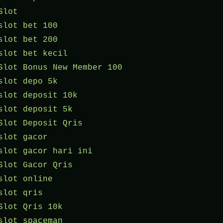
Slot
slot bet 100
slot bet 200
slot bet kecil
Slot Bonus New Member 100
slot depo 5k
slot deposit 10k
slot deposit 5k
Slot Deposit Qris
slot gacor
slot gacor hari ini
Slot Gacor Qris
slot online
slot qris
Slot Qris 10k
slot spaceman