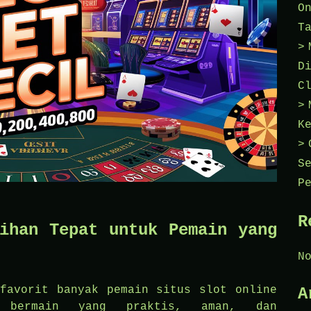
O
T
D
C
K
S
P
R
ihan Tepat untuk Pemain yang
N
favorit banyak pemain situs slot online
A
n bermain yang praktis, aman, dan