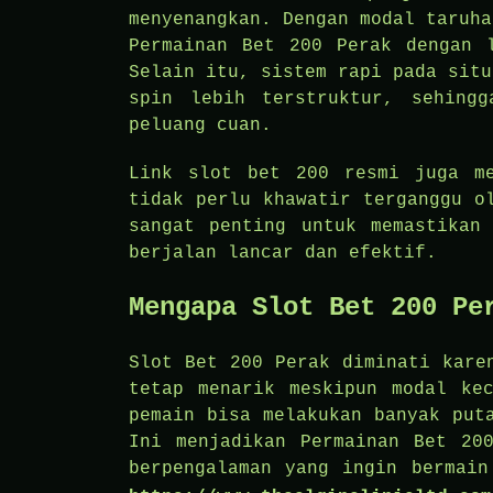
menyenangkan. Dengan modal taruha
Permainan Bet 200 Perak dengan 
Selain itu, sistem rapi pada situ
spin lebih terstruktur, sehing
peluang cuan.
Link slot bet 200 resmi juga me
tidak perlu khawatir terganggu o
sangat penting untuk memastikan
berjalan lancar dan efektif.
Mengapa Slot Bet 200 Pe
Slot Bet 200 Perak diminati kare
tetap menarik meskipun modal ke
pemain bisa melakukan banyak put
Ini menjadikan Permainan Bet 20
berpengalaman yang ingin bermain