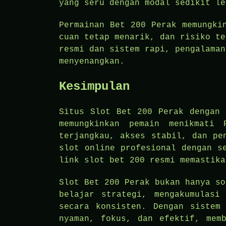
yang seru dengan modal sedikit le
Permainan Bet 200 Perak memungki
cuan tetap menarik, dan risiko te
resmi dan sistem rapi, pengalaman
menyenangkan.
Kesimpulan
Situs Slot Bet 200 Perak dengan 
memungkinkan pemain menikmati
terjangkau, akses stabil, dan pe
slot online profesional dengan s
link slot bet 200 resmi memastika
Slot Bet 200 Perak bukan hanya so
belajar strategi, mengakumulasi
secara konsisten. Dengan sistem
nyaman, fokus, dan efektif, mem