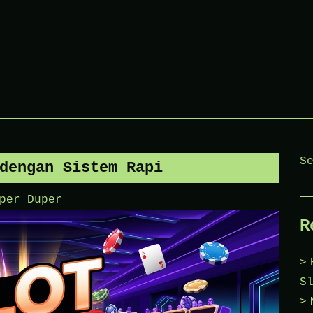
S
dengan Sistem Rapi
per Duper
R
S