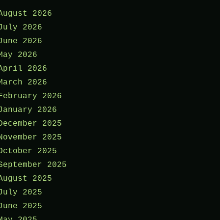
August 2026
July 2026
June 2026
May 2026
April 2026
March 2026
February 2026
January 2026
December 2025
November 2025
October 2025
September 2025
August 2025
July 2025
June 2025
May 2025