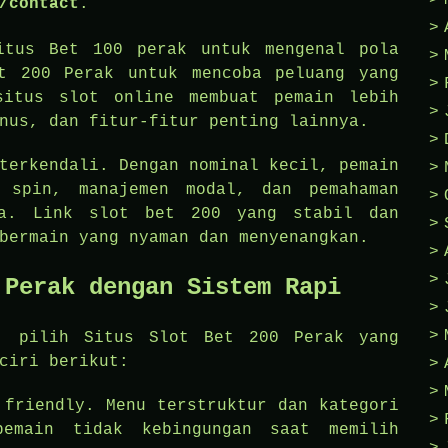
/contact
.
itus Bet 100 perak untuk mengenal pola
t 200 Perak untuk mencoba peluang yang
situs slot online membuat pemain lebih
nus, dan fitur-fitur penting lainnya.
terkendali. Dengan nominal kecil, pemain
 spin, manajemen modal, dan pemahaman
sa. Link slot bet 200 yang stabil dan
bermain yang nyaman dan menyenangkan.
 Perak dengan Sistem Rapi
l, pilih Situs Slot Bet 200 Perak yang
ciri berikut:
 friendly. Menu terstruktur dan kategori
pemain tidak kebingungan saat memilih