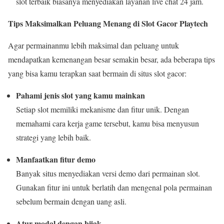
slot terbaik biasanya menyediakan layanan live chat 24 jam.
Tips Maksimalkan Peluang Menang di Slot Gacor Playtech
Agar permainanmu lebih maksimal dan peluang untuk
mendapatkan kemenangan besar semakin besar, ada beberapa tips
yang bisa kamu terapkan saat bermain di situs slot gacor:
Pahami jenis slot yang kamu mainkan
Setiap slot memiliki mekanisme dan fitur unik. Dengan
memahami cara kerja game tersebut, kamu bisa menyusun
strategi yang lebih baik.
Manfaatkan fitur demo
Banyak situs menyediakan versi demo dari permainan slot.
Gunakan fitur ini untuk berlatih dan mengenal pola permainan
sebelum bermain dengan uang asli.
Atur modal dengan bijak