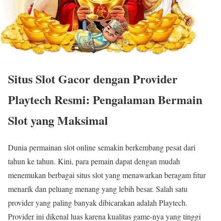
Situs Slot Gacor dengan Provider
Playtech Resmi: Pengalaman Bermain
Slot yang Maksimal
Dunia permainan slot online semakin berkembang pesat dari
tahun ke tahun. Kini, para pemain dapat dengan mudah
menemukan berbagai situs slot yang menawarkan beragam fitur
menarik dan peluang menang yang lebih besar. Salah satu
provider yang paling banyak dibicarakan adalah Playtech.
Provider ini dikenal luas karena kualitas game-nya yang tinggi