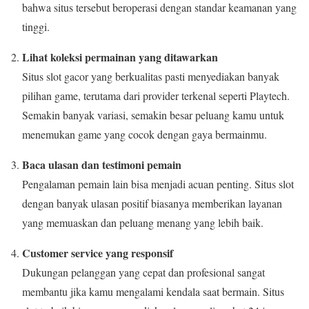
bahwa situs tersebut beroperasi dengan standar keamanan yang
tinggi.
Lihat koleksi permainan yang ditawarkan
Situs slot gacor yang berkualitas pasti menyediakan banyak
pilihan game, terutama dari provider terkenal seperti Playtech.
Semakin banyak variasi, semakin besar peluang kamu untuk
menemukan game yang cocok dengan gaya bermainmu.
Baca ulasan dan testimoni pemain
Pengalaman pemain lain bisa menjadi acuan penting. Situs slot
dengan banyak ulasan positif biasanya memberikan layanan
yang memuaskan dan peluang menang yang lebih baik.
Customer service yang responsif
Dukungan pelanggan yang cepat dan profesional sangat
membantu jika kamu mengalami kendala saat bermain. Situs