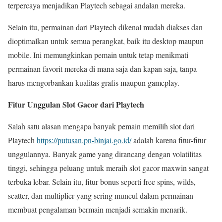
terpercaya menjadikan Playtech sebagai andalan mereka.
Selain itu, permainan dari Playtech dikenal mudah diakses dan
dioptimalkan untuk semua perangkat, baik itu desktop maupun
mobile. Ini memungkinkan pemain untuk tetap menikmati
permainan favorit mereka di mana saja dan kapan saja, tanpa
harus mengorbankan kualitas grafis maupun gameplay.
Fitur Unggulan Slot Gacor dari Playtech
Salah satu alasan mengapa banyak pemain memilih slot dari
Playtech
https://putusan.pn-binjai.go.id/
adalah karena fitur-fitur
unggulannya. Banyak game yang dirancang dengan volatilitas
tinggi, sehingga peluang untuk meraih slot gacor maxwin sangat
terbuka lebar. Selain itu, fitur bonus seperti free spins, wilds,
scatter, dan multiplier yang sering muncul dalam permainan
membuat pengalaman bermain menjadi semakin menarik.