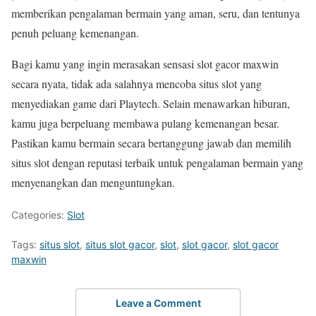
memberikan pengalaman bermain yang aman, seru, dan tentunya
penuh peluang kemenangan.
Bagi kamu yang ingin merasakan sensasi slot gacor maxwin
secara nyata, tidak ada salahnya mencoba situs slot yang
menyediakan game dari Playtech. Selain menawarkan hiburan,
kamu juga berpeluang membawa pulang kemenangan besar.
Pastikan kamu bermain secara bertanggung jawab dan memilih
situs slot dengan reputasi terbaik untuk pengalaman bermain yang
menyenangkan dan menguntungkan.
Categories:
Slot
Tags:
situs slot
,
situs slot gacor
,
slot
,
slot gacor
,
slot gacor
maxwin
Leave a Comment