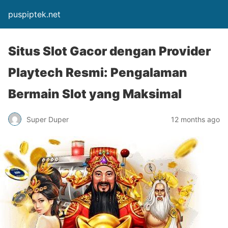
puspiptek.net
Situs Slot Gacor dengan Provider
Playtech Resmi: Pengalaman
Bermain Slot yang Maksimal
Super Duper
12 months ago