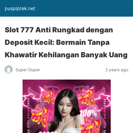
puspiptek.net
Slot 777 Anti Rungkad dengan
Deposit Kecil: Bermain Tanpa
Khawatir Kehilangan Banyak Uang
Super Duper
2 years ago