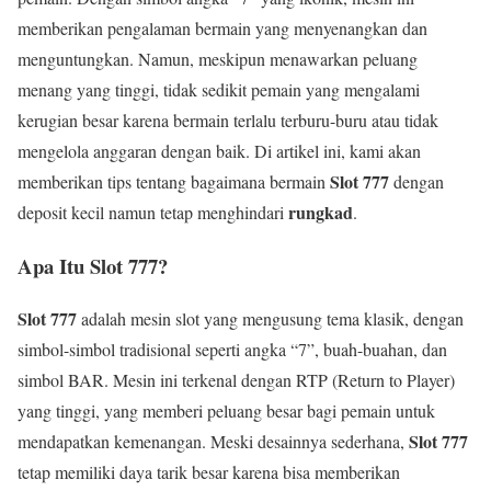
memberikan pengalaman bermain yang menyenangkan dan
menguntungkan. Namun, meskipun menawarkan peluang
menang yang tinggi, tidak sedikit pemain yang mengalami
kerugian besar karena bermain terlalu terburu-buru atau tidak
mengelola anggaran dengan baik. Di artikel ini, kami akan
Slot 777
memberikan tips tentang bagaimana bermain
dengan
rungkad
deposit kecil namun tetap menghindari
.
Apa Itu Slot 777?
Slot 777
adalah mesin slot yang mengusung tema klasik, dengan
simbol-simbol tradisional seperti angka “7”, buah-buahan, dan
simbol BAR. Mesin ini terkenal dengan RTP (Return to Player)
yang tinggi, yang memberi peluang besar bagi pemain untuk
Slot 777
mendapatkan kemenangan. Meski desainnya sederhana,
tetap memiliki daya tarik besar karena bisa memberikan